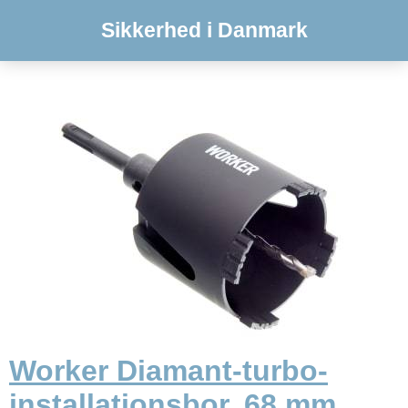
Sikkerhed i Danmark
Worker Diamant-turbo-
installationsbor, 68 mm