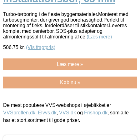
Turbo-tørboring i de fleste byggematerialer.Monteret med
turbosegmenter, der giver god borehastighed.Perfekt til
montering af f.eks. fordelerdåser til stikkontakter.Leveres
komplet med centerbor, SDS-plus adapter og
afmonteringssplit til afmontering af ce
(Læs mere)
506.75
kr.
(Vis fragtpris)
Læs mere »
Køb nu »
De mest populære VVS-webshops i øjeblikket er
VVSproffen.dk
,
Elvvs.dk
,
VVS.dk
og
Frishop.dk
, som alle
har et stort sortiment til gode priser.