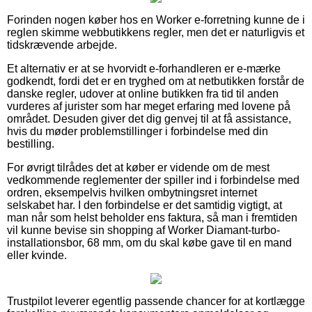
Forinden nogen køber hos en Worker e-forretning kunne de i
reglen skimme webbutikkens regler, men det er naturligvis et
tidskrævende arbejde.
Et alternativ er at se hvorvidt e-forhandleren er e-mærke
godkendt, fordi det er en tryghed om at netbutikken forstår de
danske regler, udover at online butikken fra tid til anden
vurderes af jurister som har meget erfaring med lovene på
området. Desuden giver det dig genvej til at få assistance,
hvis du møder problemstillinger i forbindelse med din
bestilling.
For øvrigt tilrådes det at køber er vidende om de mest
vedkommende reglementer der spiller ind i forbindelse med
ordren, eksempelvis hvilken ombytningsret internet
selskabet har. I den forbindelse er det samtidig vigtigt, at
man når som helst beholder ens faktura, så man i fremtiden
vil kunne bevise sin shopping af Worker Diamant-turbo-
installationsbor, 68 mm, om du skal købe gave til en mand
eller kvinde.
Trustpilot leverer egentlig passende chancer for at kortlægge