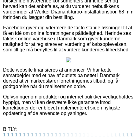
forskellige nuværende konsumenters anmeldelser og
herved kan det anbefales, at du vurderer netbutikkens
vurderinger af Worker Diamant-turbo-installationsbor, 68 mm
forinden du lægger din bestilling.
Facebook giver dig ydermere de facto stabile løsninger til at
få en idé om online forretningens pålidelighed. Herinde ses
faktisk online varehuse i Danmark som giver kunderne
mulighed for at registrere en vurdering af købsoplevelsen,
som tillige må benyttes til at vurdere kundernes tilfredshed.
Dette website finansieres af annoncer. Vi har tætte
samarbejder med et hav af outlets på nettet i Danmark
derved at vi markedsfører forretningernes tilbud, og får
godtgørelse når du realiserer en ordre.
Oplysninger om produkter og internet butikker vedligeholdes
hyppigt, men vi kan desværre ikke garantere imod
korrektioner der er blevet implementeret siden nyligste
opdatering af de anvendte oplysninger.
BITLY:
1
1
1
1
1
1
1
1
1
1
1
1
1
1
1
1
1
1
1
1
1
1
1
1
1
1
1
1
1
1
1
1
1