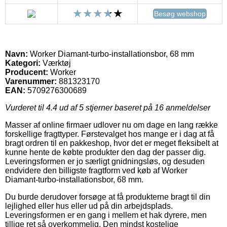
Besøg webshop
Navn:
Worker Diamant-turbo-installationsbor, 68 mm
Kategori:
Værktøj
Producent:
Worker
Varenummer:
881323170
EAN:
5709276300689
Vurderet til
4.4
ud af 5 stjerner baseret på
16
anmeldelser
Masser af online firmaer udlover nu om dage en lang række
forskellige fragttyper. Førstevalget hos mange er i dag at få
bragt ordren til en pakkeshop, hvor det er meget fleksibelt at
kunne hente de købte produkter den dag der passer dig.
Leveringsformen er jo særligt gnidningsløs, og desuden
endvidere den billigste fragtform ved køb af Worker
Diamant-turbo-installationsbor, 68 mm.
Du burde derudover forsøge at få produkterne bragt til din
lejlighed eller hus eller ud på din arbejdsplads.
Leveringsformen er en gang i mellem et hak dyrere, men
tillige ret så overkommelig. Den mindst kostelige