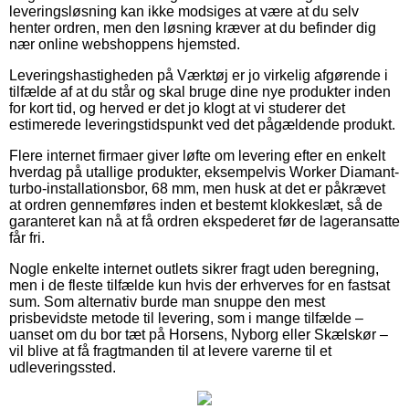
leveringsløsning kan ikke modsiges at være at du selv
henter ordren, men den løsning kræver at du befinder dig
nær online webshoppens hjemsted.
Leveringshastigheden på Værktøj er jo virkelig afgørende i
tilfælde af at du står og skal bruge dine nye produkter inden
for kort tid, og herved er det jo klogt at vi studerer det
estimerede leveringstidspunkt ved det pågældende produkt.
Flere internet firmaer giver løfte om levering efter en enkelt
hverdag på utallige produkter, eksempelvis Worker Diamant-
turbo-installationsbor, 68 mm, men husk at det er påkrævet
at ordren gennemføres inden et bestemt klokkeslæt, så de
garanteret kan nå at få ordren ekspederet før de lageransatte
får fri.
Nogle enkelte internet outlets sikrer fragt uden beregning,
men i de fleste tilfælde kun hvis der erhverves for en fastsat
sum. Som alternativ burde man snuppe den mest
prisbevidste metode til levering, som i mange tilfælde –
uanset om du bor tæt på Horsens, Nyborg eller Skælskør –
vil blive at få fragtmanden til at levere varerne til et
udleveringssted.