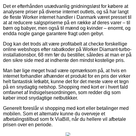
Det er efterhånden usædvanlig gnidningsløst for købere at
analysere priser på diverse internet outlets, og så har langt
de fleste Worker internet handler i Danmark været presset til
at at reducere salgspriserne på en række af deres varer – til
børn og babyer, men også til mænd og kvinder – enormt, og
endda nogle gange garantere fragt uden gebyr.
Dog kan det trods alt være profitabelt at checke forskellige
online webshops efter rabatkoder på Worker Diamant-turbo-
installationsbor, 68 mm før du bestiller, således at man er på
den sikre side med at indhente den mindst kostelige pris.
Man bør lige meget hvad være opmærksom på, at hvis en
internet forhandler afhænder et produkt for en pris der virker
helt fantastisk letkøbt, kunne det for det meste være et tegn
på en snydagtig netshop. Shopping med kort er i hvert fald
omfavnet af Indsigelsesordningen, som redder dig som
køber imod snydagtige netbutikker.
Generelt foreslår vi shopping med kort eller betalinger med
mobilen. Som et alternativ kunne du overveje et
afbetalingstilbud som fx ViaBill, når du hellere vil afbetale
prisen over en periode.