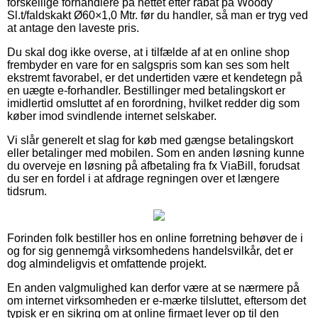
forskellige forhandlere på nettet efter rabat på Woody
Sl.t/faldskakt Ø60×1,0 Mtr. før du handler, så man er tryg ved
at antage den laveste pris.
Du skal dog ikke overse, at i tilfælde af at en online shop
frembyder en vare for en salgspris som kan ses som helt
ekstremt favorabel, er det undertiden være et kendetegn på
en uægte e-forhandler. Bestillinger med betalingskort er
imidlertid omsluttet af en forordning, hvilket redder dig som
køber imod svindlende internet selskaber.
Vi slår generelt et slag for køb med gængse betalingskort
eller betalinger med mobilen. Som en anden løsning kunne
du overveje en løsning på afbetaling fra fx ViaBill, forudsat
du ser en fordel i at afdrage regningen over et længere
tidsrum.
Forinden folk bestiller hos en online forretning behøver de i
og for sig gennemgå virksomhedens handelsvilkår, det er
dog almindeligvis et omfattende projekt.
En anden valgmulighed kan derfor være at se nærmere på
om internet virksomheden er e-mærke tilsluttet, eftersom det
typisk er en sikring om at online firmaet lever op til den