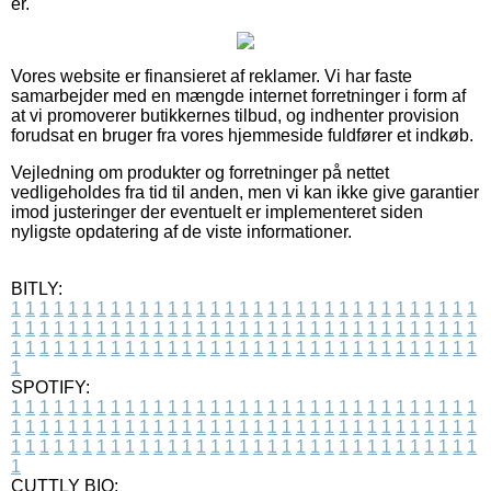
er.
Vores website er finansieret af reklamer. Vi har faste
samarbejder med en mængde internet forretninger i form af
at vi promoverer butikkernes tilbud, og indhenter provision
forudsat en bruger fra vores hjemmeside fuldfører et indkøb.
Vejledning om produkter og forretninger på nettet
vedligeholdes fra tid til anden, men vi kan ikke give garantier
imod justeringer der eventuelt er implementeret siden
nyligste opdatering af de viste informationer.
BITLY:
1
1
1
1
1
1
1
1
1
1
1
1
1
1
1
1
1
1
1
1
1
1
1
1
1
1
1
1
1
1
1
1
1
1
1
1
1
1
1
1
1
1
1
1
1
1
1
1
1
1
1
1
1
1
1
1
1
1
1
1
1
1
1
1
1
1
1
1
1
1
1
1
1
1
1
1
1
1
1
1
1
1
1
1
1
1
1
1
1
1
1
1
1
1
1
1
1
1
1
1
SPOTIFY:
1
1
1
1
1
1
1
1
1
1
1
1
1
1
1
1
1
1
1
1
1
1
1
1
1
1
1
1
1
1
1
1
1
1
1
1
1
1
1
1
1
1
1
1
1
1
1
1
1
1
1
1
1
1
1
1
1
1
1
1
1
1
1
1
1
1
1
1
1
1
1
1
1
1
1
1
1
1
1
1
1
1
1
1
1
1
1
1
1
1
1
1
1
1
1
1
1
1
1
1
CUTTLY BIO: