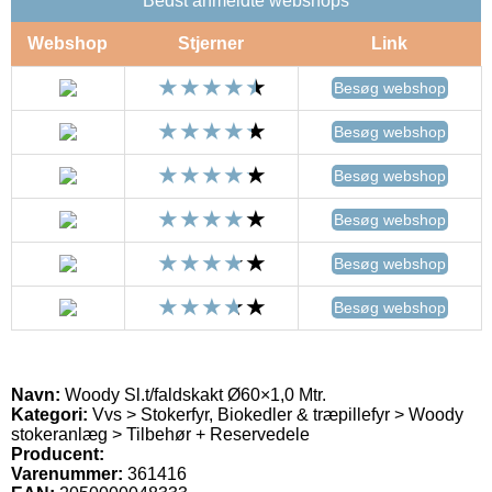
Bedst anmeldte webshops
Webshop
Stjerner
Link
Besøg webshop
Besøg webshop
Besøg webshop
Besøg webshop
Besøg webshop
Besøg webshop
Navn:
Woody Sl.t/faldskakt Ø60×1,0 Mtr.
Kategori:
Vvs > Stokerfyr, Biokedler & træpillefyr > Woody
stokeranlæg > Tilbehør + Reservedele
Producent:
Varenummer:
361416