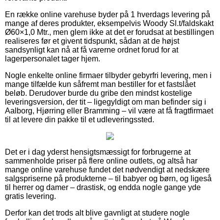
En række online varehuse byder på 1 hverdags levering på
mange af deres produkter, eksempelvis Woody Sl.t/faldskakt
Ø60×1,0 Mtr., men glem ikke at det er forudsat at bestillingen
realiseres før et givent tidspunkt, sådan at de højst
sandsynligt kan nå at få varerne ordnet forud for at
lagerpersonalet tager hjem.
Nogle enkelte online firmaer tilbyder gebyrfri levering, men i
mange tilfælde kun såfremt man bestiller for et fastslået
beløb. Derudover burde du gribe den mindst kostelige
leveringsversion, der tit – ligegyldigt om man befinder sig i
Aalborg, Hjørring eller Bramming – vil være at få fragtfirmaet
til at levere din pakke til et udleveringssted.
Det er i dag yderst hensigtsmæssigt for forbrugerne at
sammenholde priser på flere online outlets, og altså har
mange online varehuse fundet det nødvendigt at nedskære
salgspriserne på produkterne – til babyer og børn, og ligeså
til herrer og damer – drastisk, og endda nogle gange yde
gratis levering.
Derfor kan det trods alt blive gavnligt at studere nogle