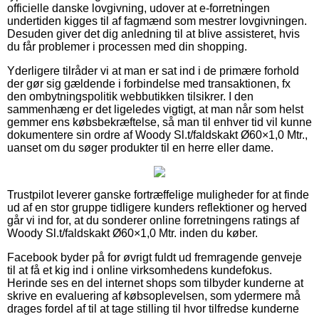
officielle danske lovgivning, udover at e-forretningen
undertiden kigges til af fagmænd som mestrer lovgivningen.
Desuden giver det dig anledning til at blive assisteret, hvis
du får problemer i processen med din shopping.
Yderligere tilråder vi at man er sat ind i de primære forhold
der gør sig gældende i forbindelse med transaktionen, fx
den ombytningspolitik webbutikken tilsikrer. I den
sammenhæng er det ligeledes vigtigt, at man når som helst
gemmer ens købsbekræftelse, så man til enhver tid vil kunne
dokumentere sin ordre af Woody Sl.t/faldskakt Ø60×1,0 Mtr.,
uanset om du søger produkter til en herre eller dame.
Trustpilot leverer ganske fortræffelige muligheder for at finde
ud af en stor gruppe tidligere kunders reflektioner og herved
går vi ind for, at du sonderer online forretningens ratings af
Woody Sl.t/faldskakt Ø60×1,0 Mtr. inden du køber.
Facebook byder på for øvrigt fuldt ud fremragende genveje
til at få et kig ind i online virksomhedens kundefokus.
Herinde ses en del internet shops som tilbyder kunderne at
skrive en evaluering af købsoplevelsen, som ydermere må
drages fordel af til at tage stilling til hvor tilfredse kunderne