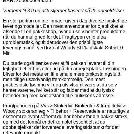
EAN:
2050000048333
Vurderet til
3.9
ud af 5 stjerner baseret på
25
anmeldelser
En stor portion online firmaer giver i dag diverse forskellige
leveringsmodeller. Den mest anvendte er for øjeblikket at
afsende til en pakkeshop, hvor du selv henter produkterne
når du har mulighed for det. Fragttypen er jo ultra
uproblematisk, og tit derudover den prisbilligste
leveringsmanér ved køb af Woody Sl.t/faldskakt Ø60×1,0
Mtr..
Du burde også tænke over at få pakken leveret til din
lejlighed eller hus eller ud på din arbejdsplads. Løsningen
bliver for det meste en lille smule mere omkostningsfuld,
men tillige usædvanlig fremkommelig. Den mest
prisbevidste løsning vil dog utvivlsomt være at du selv
henter varerne, hvilket står og falder med at du fysisk
befinder dig med kort afstand til e-butikkens adresse.
Fragtperioden på Vvs > Stokerfyr, Biokedler & træpillefyr >
Woody stokeranlæg > Tilbehør + Reservedele er naturligvis
ekstremt relevant såfremt du har behov for din pakke straks,
og med det formål er det komplet essentielt at du
dobbelttjekker det forventede leveringstidspunkt for det
relevante produkt.