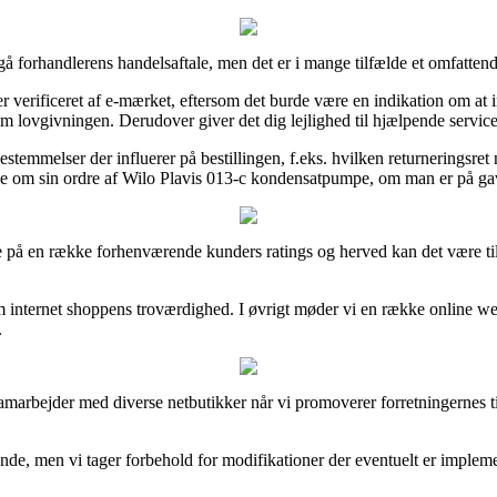
forhandlerens handelsaftale, men det er i mange tilfælde et omfattend
 verificeret af e-mærket, eftersom det burde være en indikation om at 
m lovgivningen. Derudover giver det dig lejlighed til hjælpende servic
stemmelser der influerer på bestillingen, f.eks. hvilken returneringsret 
e om sin ordre af Wilo Plavis 013-c kondensatpumpe, om man er på gave
ere på en række forhenværende kunders ratings og herved kan det være til
m internet shoppens troværdighed. I øvrigt møder vi en række online web
.
amarbejder med diverse netbutikker når vi promoverer forretningernes t
de, men vi tager forbehold for modifikationer der eventuelt er implemen