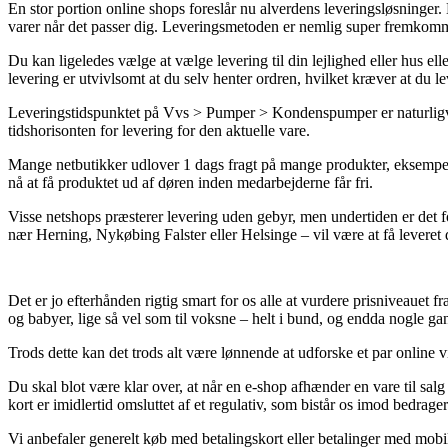
En stor portion online shops foreslår nu alverdens leveringsløsninger. 
varer når det passer dig. Leveringsmetoden er nemlig super fremkomm
Du kan ligeledes vælge at vælge levering til din lejlighed eller hus el
levering er utvivlsomt at du selv henter ordren, hvilket kræver at du l
Leveringstidspunktet på Vvs > Pumper > Kondenspumper er naturligvis
tidshorisonten for levering for den aktuelle vare.
Mange netbutikker udlover 1 dags fragt på mange produkter, eksempelv
nå at få produktet ud af døren inden medarbejderne får fri.
Visse netshops præsterer levering uden gebyr, men undertiden er det f
nær Herning, Nykøbing Falster eller Helsinge – vil være at få leveret di
Det er jo efterhånden rigtig smart for os alle at vurdere prisniveauet fr
og babyer, lige så vel som til voksne – helt i bund, og endda nogle g
Trods dette kan det trods alt være lønnende at udforske et par online v
Du skal blot være klar over, at når en e-shop afhænder en vare til sal
kort er imidlertid omsluttet af et regulativ, som bistår os imod bedrage
Vi anbefaler generelt køb med betalingskort eller betalinger med mobil