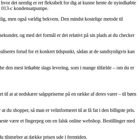
 hvor det nemlig er ret fleksibelt for dig at kunne hente de nyindkøbte
is 013-c kondensatpumpe.
isbillig, men også vældig bekvem. Den mindst kostelige metode til
under, og med det formål er det relativt på sin plads at du checker
iseres forud for et konkret tidspunkt, sådan at de sandsynligvis kan
be den mest letkøbte slags levering, som i mange tilfælde – om du er
set til at at nedskære salgspriserne på en række af deres varer – til børn
du shopper, så man er velinformeret til at få fat i den billigste pris.
t meste være et fingerpeg om en falsk online webshop. Bestillinger med
u tilstræber at dække prisen ude i fremtiden.