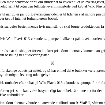
Den mest benyttede er nu om stunder at få leveret til et udleveringssted,
elig, samt tit også den billigste leveringsmetode ved køb af Wilo Plav
ler til når du er på job. Leveringsmetoden er til tider en sjat mindre pr
ever tæt på internet forhandlerens bopæl.
 særdeles bestemmende hvis man står og skal bruge produktet om få sek
is Wilo Plavis 013-c kondensatpumpe, hvilket er påkrævet at orden real
orudsat at du shopper for en konkret pris. Som alternativ kunne man gri
n bestilling til et udleveringssted.
a forskellige outlets på nettet, og så har en hel del e-butikker været pres
ange frembyde levering uden gebyr.
irksomheder efter rabat på Wilo Plavis 013-c kondensatpumpe forud for at 
g for en pris som kan virke besynderligt favorabel, så kunne det for de
riske netbutikker.
en. Som alternativ burde du anvende et tilbud som fx ViaBill, såfremt d