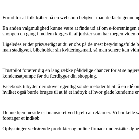
Forud for at folk køber på en webshop behøver man de facto gennemgå 
En anden valgmulighed kunne være at finde ud af om e-forretningen er
shoppen en gang i mellem kigges til af jurister som har megen viden o
Ligeledes er det prisværdigt at du er obs på de mest betydningsfulde be
man stadigvæk bibeholder sin kvitteringsmail, så man senere kan vidn
Trustpilot forærer dig en lang række pålidelige chancer for at se nøj
kondensatpumpe før du færdiggør din shopping.
Facebook tilbyder derudover egentlig solide metoder til at få en idé o
hvilket også burde bruges til at få et indtryk af hvor glade kunderne er
Denne hjemmeside er finansieret ved hjælp af reklamer. Vi har tætte s
foretager et indkøb.
Oplysninger vedrørende produkter og online firmaer understøttes løben