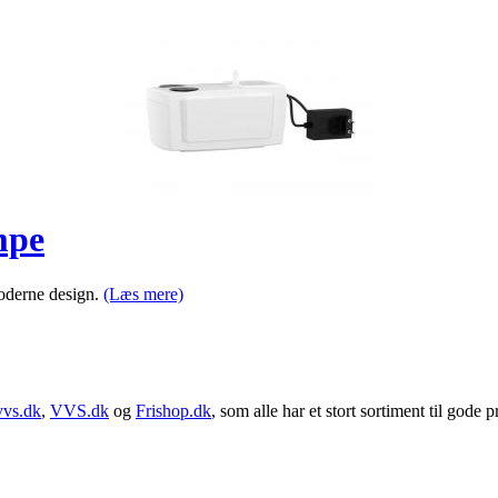
mpe
moderne design.
(Læs mere)
vvs.dk
,
VVS.dk
og
Frishop.dk
, som alle har et stort sortiment til gode pr