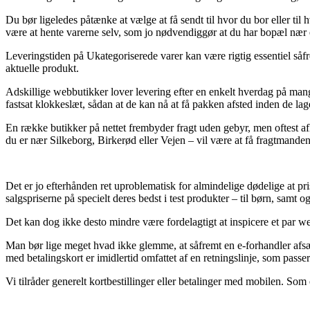
Du bør ligeledes påtænke at vælge at få sendt til hvor du bor eller til 
være at hente varerne selv, som jo nødvendiggør at du har bopæl nær
Leveringstiden på Ukategoriserede varer kan være rigtig essentiel såfre
aktuelle produkt.
Adskillige webbutikker lover levering efter en enkelt hverdag på ma
fastsat klokkeslæt, sådan at de kan nå at få pakken afsted inden de lage
En række butikker på nettet frembyder fragt uden gebyr, men oftest a
du er nær Silkeborg, Birkerød eller Vejen – vil være at få fragtmanden t
Det er jo efterhånden ret uproblematisk for almindelige dødelige at pr
salgspriserne på specielt deres bedst i test produkter – til børn, samt
Det kan dog ikke desto mindre være fordelagtigt at inspicere et par w
Man bør lige meget hvad ikke glemme, at såfremt en e-forhandler afsæ
med betalingskort er imidlertid omfattet af en retningslinje, som pas
Vi tilråder generelt kortbestillinger eller betalinger med mobilen. Som