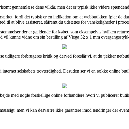
ivlsomt gennemlæse dens vilkår, men det er typisk ikke videre spændend
-mærket, fordi det typisk er en indikation om at webbutikken føjer de dan
ed til at blive assisteret, såfremt du udsættes for vanskeligheder i pro
estemmelser der er gældende for købet, som eksempelvis hvilken returret
r tid vil kunne vidne om sin bestilling af Viega 32 x 1 mm overgangsstykk
verse tidligere forbrugeres kritik og derved foreslår vi, at du tjekker 
ik i internet selskabets troværdighed. Desuden ser vi en række online 
arbejde med nogle forskellige online forhandlere hvori vi publicerer bu
mæssigt, men vi kan desværre ikke garantere imod ændringer der eventuel