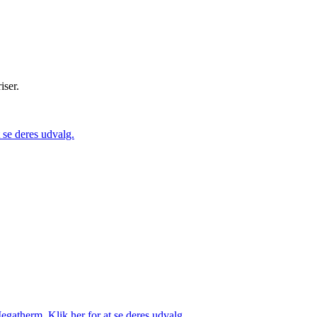
iser.
se deres udvalg.
gatherm. Klik her for at se deres udvalg.