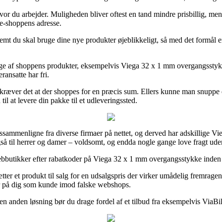
hvor du arbejder. Muligheden bliver oftest en tand mindre prisbillig, men 
 e-shoppens adresse.
mt du skal bruge dine nye produkter øjeblikkeligt, så med det formål er 
nge af shoppens produkter, eksempelvis Viega 32 x 1 mm overgangsstykk
ransatte har fri.
fkræver det at der shoppes for en præcis sum. Ellers kunne man snuppe
il at levere din pakke til et udleveringssted.
issammenligne fra diverse firmaer på nettet, og derved har adskillige Vi
 også til herrer og damer – voldsomt, og endda nogle gange love fragt ude
ebbutikker efter rabatkoder på Viega 32 x 1 mm overgangsstykke inden d
tter et produkt til salg for en udsalgspris der virker umådelig fremr
ser på dig som kunde imod falske webshops.
 en anden løsning bør du drage fordel af et tilbud fra eksempelvis ViaBill