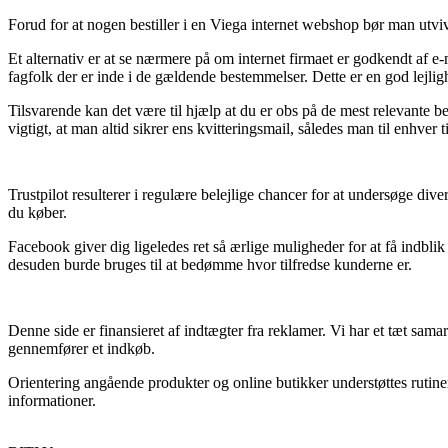
Forud for at nogen bestiller i en Viega internet webshop bør man utv
Et alternativ er at se nærmere på om internet firmaet er godkendt af e
fagfolk der er inde i de gældende bestemmelser. Dette er en god lejligh
Tilsvarende kan det være til hjælp at du er obs på de mest relevante b
vigtigt, at man altid sikrer ens kvitteringsmail, således man til enhve
Trustpilot resulterer i regulære belejlige chancer for at undersøge di
du køber.
Facebook giver dig ligeledes ret så ærlige muligheder for at få indbl
desuden burde bruges til at bedømme hvor tilfredse kunderne er.
Denne side er finansieret af indtægter fra reklamer. Vi har et tæt sam
gennemfører et indkøb.
Orientering angående produkter og online butikker understøttes rutine
informationer.