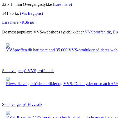
32 x 1" mm Overgangsstykke
(Læs mere)
141.75
kr.
(Vis fragtpris)
Læs mere »
Køb nu »
De mest populære VVS-webshops i øjeblikket er
VVSproffen.dk
,
El
VVSproffen.dk har mere end 35.000 VVS-produkter på deres webshop
Se udvalget på VVSproffen.dk
Elvvs.dk sælger både elartikler og VVS. De tilbyder prismatch +5%,
Se udvalget på Elvvs.dk
VVS.dk sælger VVS produkter i høj kvalitet til gode priser fra al