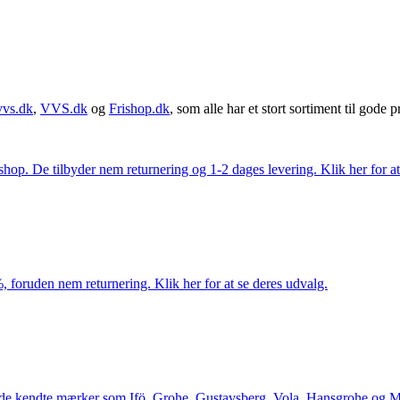
vvs.dk
,
VVS.dk
og
Frishop.dk
, som alle har et stort sortiment til gode pr
. De tilbyder nem returnering og 1-2 dages levering. Klik her for at 
 foruden nem returnering. Klik her for at se deres udvalg.
le de kendte mærker som Ifö, Grohe, Gustavsberg, Vola, Hansgrohe og Me