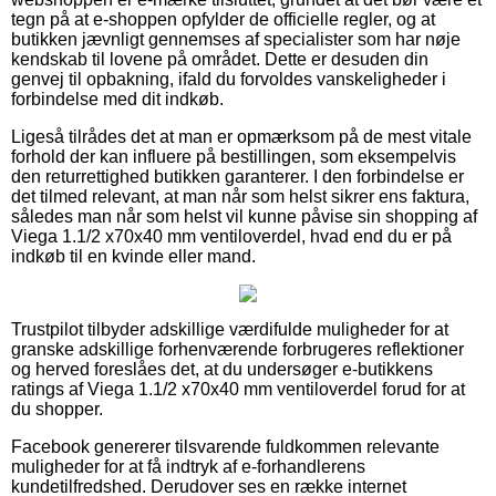
tegn på at e-shoppen opfylder de officielle regler, og at
butikken jævnligt gennemses af specialister som har nøje
kendskab til lovene på området. Dette er desuden din
genvej til opbakning, ifald du forvoldes vanskeligheder i
forbindelse med dit indkøb.
Ligeså tilrådes det at man er opmærksom på de mest vitale
forhold der kan influere på bestillingen, som eksempelvis
den returrettighed butikken garanterer. I den forbindelse er
det tilmed relevant, at man når som helst sikrer ens faktura,
således man når som helst vil kunne påvise sin shopping af
Viega 1.1/2 x70x40 mm ventiloverdel, hvad end du er på
indkøb til en kvinde eller mand.
Trustpilot tilbyder adskillige værdifulde muligheder for at
granske adskillige forhenværende forbrugeres reflektioner
og herved foreslåes det, at du undersøger e-butikkens
ratings af Viega 1.1/2 x70x40 mm ventiloverdel forud for at
du shopper.
Facebook genererer tilsvarende fuldkommen relevante
muligheder for at få indtryk af e-forhandlerens
kundetilfredshed. Derudover ses en række internet