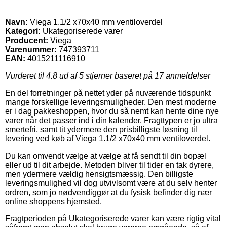
Navn:
Viega 1.1/2 x70x40 mm ventiloverdel
Kategori:
Ukategoriserede varer
Producent:
Viega
Varenummer:
747393711
EAN:
4015211116910
Vurderet til
4.8
ud af 5 stjerner baseret på
17
anmeldelser
En del forretninger på nettet yder på nuværende tidspunkt
mange forskellige leveringsmuligheder. Den mest moderne
er i dag pakkeshoppen, hvor du så nemt kan hente dine nye
varer når det passer ind i din kalender. Fragttypen er jo ultra
smertefri, samt tit ydermere den prisbilligste løsning til
levering ved køb af Viega 1.1/2 x70x40 mm ventiloverdel.
Du kan omvendt vælge at vælge at få sendt til din bopæl
eller ud til dit arbejde. Metoden bliver til tider en tak dyrere,
men ydermere vældig hensigtsmæssig. Den billigste
leveringsmulighed vil dog utvivlsomt være at du selv henter
ordren, som jo nødvendiggør at du fysisk befinder dig nær
online shoppens hjemsted.
Fragtperioden på Ukategoriserede varer kan være rigtig vital