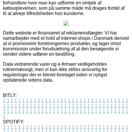
forhandlere hvor man kan udforme en omtale af
købsoplevelsen, som på samme måde må drages fordel af
til at afveje tilfredsheden hos kunderne.
Dette website er finansieret af reklameindtægter. Vi har
samarbejder med et hold af internet shops i Danmark derved
at vi promoverer forretningernes produkter, og tager imod
kommission under forudsætning af at den besøgende vi
sender videre udfører en bestilling.
Data vedrørende varer og e-firmaer vedligeholdes
rutinemæssigt, men vi kan ikke stilles ansvarlig for
reguleringer der er blevet foretaget siden vi nyligst
opdaterede sidens data.
BITLY:
1
1
1
1
1
1
1
1
1
1
1
1
1
1
1
1
1
1
1
1
1
1
1
1
1
1
1
1
1
1
1
1
1
1
1
1
1
1
1
1
1
1
1
1
1
1
1
1
1
1
1
1
1
1
1
1
1
1
1
1
1
1
1
1
1
1
1
1
1
1
1
1
1
1
1
1
1
1
1
1
1
1
1
1
1
1
1
1
1
1
1
1
1
1
1
1
1
1
1
1
SPOTIFY:
1
1
1
1
1
1
1
1
1
1
1
1
1
1
1
1
1
1
1
1
1
1
1
1
1
1
1
1
1
1
1
1
1