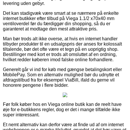
levering uden gebyr.
Det kan stadigvæk være smart at se nærmere på enkelte
internet butikker efter tilbud på Viega 1.1/2 x70x40 mm
ventiloverdel før du færdiggør din shopping, så du er
garanteret at modtage den mest attraktive pris.
Man bør trods alt ikke overse, at hvis en internet handler
tilbyder produkter til en udsalgspris der anses for kolossalt
tiltalende, bør det ofte være et tegn på en uoprigtig shop.
Bestillinger med kort er trods alt omsluttet af en ordning,
hvilket redder køberen imod falske online forhandlere.
Generelt går vi ind for køb med gængse betalingskort eller
MobilePay. Som en alternativ mulighed bør du udnytte et
afdragstilbud fra for eksempel ViaBill, ifald du gerne vil
honorere pengene i flere bidder.
Før folk køber hos en Viega online butik kan de reelt have
øje for e-butikkens regler, dog er det i mange tilfælde ikke
super interessant.
Et nemt alternativ kan derfor være at finde ud af om internet
webshoppen er e-mærke tilsluttet, grundet at det bør være et