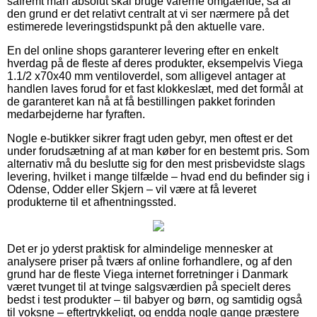
såfremt man absolut skal bruge varerne omgående, så af
den grund er det relativt centralt at vi ser nærmere på det
estimerede leveringstidspunkt på den aktuelle vare.
En del online shops garanterer levering efter en enkelt
hverdag på de fleste af deres produkter, eksempelvis Viega
1.1/2 x70x40 mm ventiloverdel, som alligevel antager at
handlen laves forud for et fast klokkeslæt, med det formål at
de garanteret kan nå at få bestillingen pakket forinden
medarbejderne har fyraften.
Nogle e-butikker sikrer fragt uden gebyr, men oftest er det
under forudsætning af at man køber for en bestemt pris. Som
alternativ må du beslutte sig for den mest prisbevidste slags
levering, hvilket i mange tilfælde – hvad end du befinder sig i
Odense, Odder eller Skjern – vil være at få leveret
produkterne til et afhentningssted.
Det er jo yderst praktisk for almindelige mennesker at
analysere priser på tværs af online forhandlere, og af den
grund har de fleste Viega internet forretninger i Danmark
været tvunget til at tvinge salgsværdien på specielt deres
bedst i test produkter – til babyer og børn, og samtidig også
til voksne – eftertrykkeligt, og endda nogle gange præstere