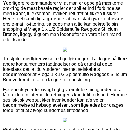
Yderligere rekommanderer vi at man er oppe på mærkerne
omkring de mest basale regler der spiller ind i forbindelse
med købet, til eksempel hvilken returret butikken tilsikrer.
Her er det samtidig afgørende, at man stadigvæk opbevarer
ens e-mail kvittering, således man altid kan bekræfte sin
shopping af Viega 1 x 1/2 Spidsmuffe Rødgods Silicium
Bronze, ligegyldigt om man leder efter en vare til en mand
eller kvinde.
Trustpilot medfører visse ærlige løsninger til at kigge på flere
andre konsumenters iagttagelser og på grund af dette
foreslåes det, at du vurderer internet selskabets
bedømmelser af Viega 1 x 1/2 Spidsmuffe Rødgods Silicium
Bronze forud for at du lægger din bestilling.
Facebook yder for øvrigt rigtig værdifulde muligheder for at
få en idé om internet forretningens kundetilfredshed. Herinde
ses faktisk webbutikker hvor kunder kan afgive en
bedømmelse af købsoplevelsen, som ligeledes bør drages
fordel af til at afveje kundernes tilfredshed.
Websitet er finansieret ved hjælp af reklamer. Vi har faste