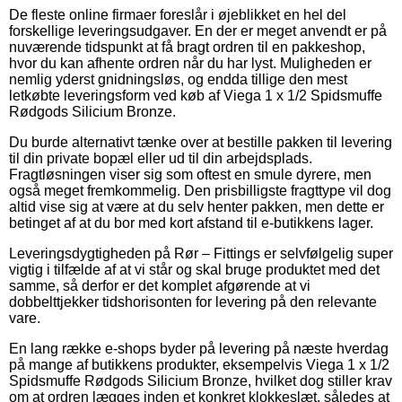
De fleste online firmaer foreslår i øjeblikket en hel del
forskellige leveringsudgaver. En der er meget anvendt er på
nuværende tidspunkt at få bragt ordren til en pakkeshop,
hvor du kan afhente ordren når du har lyst. Muligheden er
nemlig yderst gnidningsløs, og endda tillige den mest
letkøbte leveringsform ved køb af Viega 1 x 1/2 Spidsmuffe
Rødgods Silicium Bronze.
Du burde alternativt tænke over at bestille pakken til levering
til din private bopæl eller ud til din arbejdsplads.
Fragtløsningen viser sig som oftest en smule dyrere, men
også meget fremkommelig. Den prisbilligste fragttype vil dog
altid vise sig at være at du selv henter pakken, men dette er
betinget af at du bor med kort afstand til e-butikkens lager.
Leveringsdygtigheden på Rør – Fittings er selvfølgelig super
vigtig i tilfælde af at vi står og skal bruge produktet med det
samme, så derfor er det komplet afgørende at vi
dobbelttjekker tidshorisonten for levering på den relevante
vare.
En lang række e-shops byder på levering på næste hverdag
på mange af butikkens produkter, eksempelvis Viega 1 x 1/2
Spidsmuffe Rødgods Silicium Bronze, hvilket dog stiller krav
om at ordren lægges inden et konkret klokkeslæt, således at