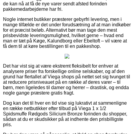
de kan nå at få de nye varer sendt afsted forinden
pakkemedarbejderne har fri.
Nogle internet butikker præsterer gebyrfri levering, men i
mange tilfælde er det under forudsætning af at man indkøber
for et præcist beløb. Alternativt bør man tage den mest
prisbevidste leveringsmulighed, hvilket gerne – hvad end
man er tæt på Køge, Kalundborg eller Ebeltoft – vil være at
få dem til at køre bestillingen til en pakkeshop.
Det har vist sig at være ekstremt fleksibelt for enhver at
analysere priser fra forskellige online selskaber, og af den
grund har flertallet af Viega shops på nettet set sig tvunget til
at reducere prisniveauet på en række af deres varer – til
børn, men ligeledes til damer og herrer – drastisk, og endda
nogle gange præstere gratis fragt.
Dog kan det til hver en tid vise sig lukrativt at sammenligne
en række netbutikker efter tilbud på Viega 1 x 1/2
Spidsmuffe Rødgods Silicium Bronze forinden du shopper,
sådan at du er skudsikker på at indhente den prisbilligste
pris.