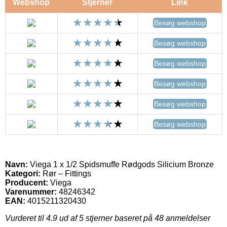
Webshop
Stjerner
Link
Besøg webshop
Besøg webshop
Besøg webshop
Besøg webshop
Besøg webshop
Besøg webshop
Navn:
Viega 1 x 1/2 Spidsmuffe Rødgods Silicium Bronze
Kategori:
Rør – Fittings
Producent:
Viega
Varenummer:
48246342
EAN:
4015211320430
Vurderet til
4.9
ud af 5 stjerner baseret på
48
anmeldelser