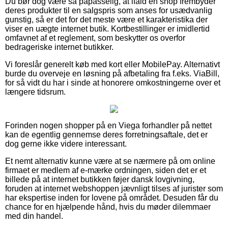
Du bør dog være så påpasselig, at ifald en shop frembyder
deres produkter til en salgspris som anses for usædvanlig
gunstig, så er det for det meste være et karakteristika der
viser en uægte internet butik. Kortbestillinger er imidlertid
omfavnet af et reglement, som beskytter os overfor
bedrageriske internet butikker.
Vi foreslår generelt køb med kort eller MobilePay. Alternativt
burde du overveje en løsning på afbetaling fra f.eks. ViaBill,
for så vidt du har i sinde at honorere omkostningerne over et
længere tidsrum.
Forinden nogen shopper på en Viega forhandler på nettet
kan de egentlig gennemse deres forretningsaftale, det er
dog gerne ikke videre interessant.
Et nemt alternativ kunne være at se nærmere på om online
firmaet er medlem af e-mærke ordningen, siden det er et
billede på at internet butikken føjer dansk lovgivning,
foruden at internet webshoppen jævnligt tilses af jurister som
har ekspertise inden for lovene på området. Desuden får du
chance for en hjælpende hånd, hvis du møder dilemmaer
med din handel.