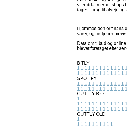
vi endda internet shops 
tages i brug til afvejnin
Hjemmesiden er finansiere
varer, og indtjener provis
Data om tilbud og online 
blevet foretaget efter se
BITLY:
1
1
1
1
1
1
1
1
1
1
1
1
1
1
1
1
1
1
1
1
1
1
1
1
1
1
SPOTIFY:
1
1
1
1
1
1
1
1
1
1
1
1
1
1
1
1
1
1
1
1
1
1
1
1
1
1
CUTTLY BIO:
1
1
1
1
1
1
1
1
1
1
1
1
1
1
1
1
1
1
1
1
1
1
1
1
1
1
1
CUTTLY OLD:
1
1
1
1
1
1
1
1
1
1
1