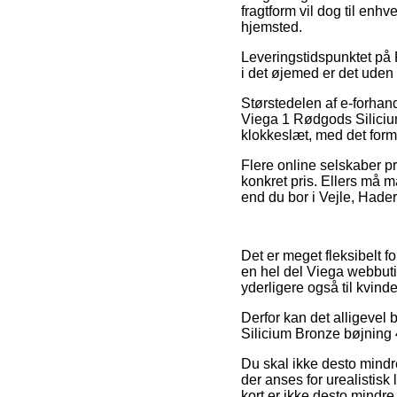
fragtform vil dog til enh
hjemsted.
Leveringstidspunktet på 
i det øjemed er det uden 
Størstedelen af e-forhand
Viega 1 Rødgods Silicium
klokkeslæt, med det formå
Flere online selskaber pr
konkret pris. Ellers må m
end du bor i Vejle, Hader
Det er meget fleksibelt f
en hel del Viega webbutik
yderligere også til kvin
Derfor kan det alligevel 
Silicium Bronze bøjning 4
Du skal ikke desto mindre
der anses for urealistisk
kort er ikke desto mindr