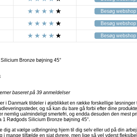
Besøg webshop
Besøg webshop
Besøg webshop
ilicium Bronze bøjning 45°
8
jerner baseret på
39
anmeldelser
r i Danmark tildeler i øjeblikket en række forskellige løsninger t
udleveringssteder, og så kan du bare gå forbi efter dine produkter
r nemlig ualmindeligt smertefri, og endda desuden den mest pri
ga 1 Rødgods Silicium Bronze bøjning 45°.
 dig at vælge udbringning hjem til dig selv eller ud på din arbe
 i mange tilfælde en sjat dyrere, men lige så vel yderst fleksib