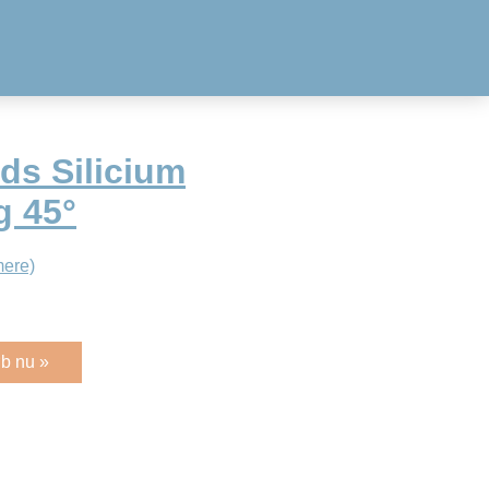
ds Silicium
g 45°
ere)
b nu »