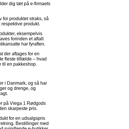
lder dig tæt på e-firmaets
for produktet straks, så
t respektive produkt.
rodukter, eksempelvis
ves forinden et aftalt
tikansatte har fyraften.
at der aftages for en
e fleste tilfælde – hvad
e til en pakkeshop.
maer i Danmark, og så har
iger og drenge, og
agt.
oder på Viega 1 Rødgods
 den skarpeste pris.
dukt for en udsalgspris
retning. Bestillinger med
d svindlende e-butikker.