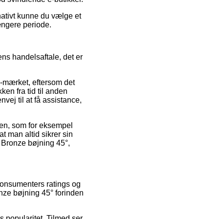
nativt kunne du vælge et
længere periode.
ens handelsaftale, det er
-mærket, eftersom det
ken fra tid til anden
ej til at få assistance,
onen, som for eksempel
t man altid sikrer sin
 Bronze bøjning 45°,
 konsumenters ratings og
onze bøjning 45° forinden
s popularitet. Tilmed ser