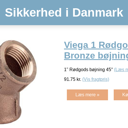
Sikkerhed i Danmark
Viega 1 Rødgo
Bronze bøjnin
1" Rødgods bøjning 45°
(Læs m
91.75
kr.
(Vis fragtpris)
Læs mere »
Kø