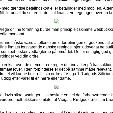
b med gængse betalingskort eller betalinger med mobilen. Alter
ill, forudsat du ser en fordel i at finansiere regningen over en 
 Viega online forretning burde man principielt skimme webbutikk
ærlig morsomt.
unne måske være at efterse om e-forretningen er godkendt af e
line firmaet forsvarer de danske retningslinjer, udover at netbutik
 som behersker vedtægterne på området. Det er en rigtig god genv
rdringer ved din ordre.
man er klar over de elementære regler der indvirker på transakti
-firmaet lover. I den forbindelse er det på samme måde relevant, a
rettet vil kunne bekræfte sin ordre af Viega 1 Rødgods Silicium
kig efter varer til en herre eller dame.
rholdsvis sikre løsninger til at beskue en hel del forhenværende
du vurderer netbutikkens omtaler af Viega 1 Rødgods Silicium Br
es faktisk hæderlige løsninger til at få indsigt i internet shoppen