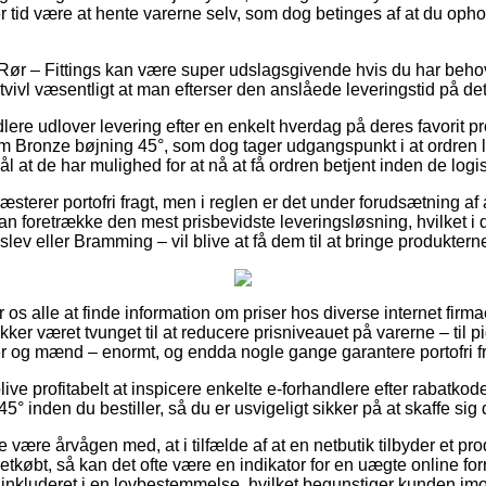
ver tid være at hente varerne selv, som dog betinges af at du opho
Rør – Fittings kan være super udslagsgivende hvis du har behov 
tvivl væsentligt at man efterser den anslåede leveringstid på de
lere udlover levering efter en enkelt hverdag på deres favorit p
 Bronze bøjning 45°, som dog tager udgangspunkt i at ordren la
l at de har mulighed for at nå at få ordren betjent inden de logis
æsterer portofri fragt, men i reglen er det under forudsætning af 
an foretrække den mest prisbevidste leveringsløsning, hvilket i d
slev eller Bramming – vil blive at få dem til at bringe produktern
or os alle at finde information om priser hos diverse internet fir
ker været tvunget til at reducere prisniveauet på varerne – til p
der og mænd – enormt, og endda nogle gange garantere portofri fr
blive profitabelt at inspicere enkelte e-forhandlere efter rabatk
5° inden du bestiller, så du er usvigeligt sikker på at skaffe sig
 være årvågen med, at i tilfælde af at en netbutik tilbyder et pro
 letkøbt, så kan det ofte være en indikator for en uægte online for
e inkluderet i en lovbestemmelse, hvilket begunstiger kunden imo