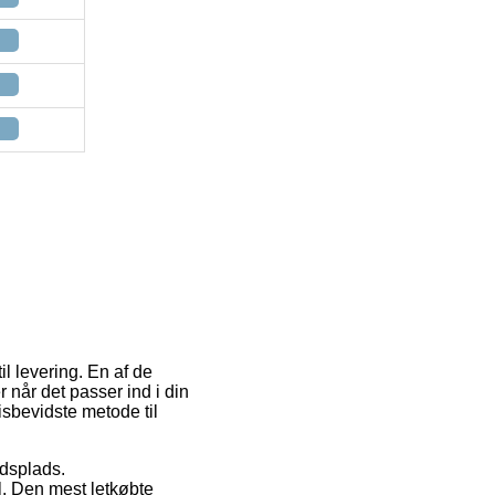
il levering. En af de
 når det passer ind i din
sbevidste metode til
jdsplads.
el. Den mest letkøbte