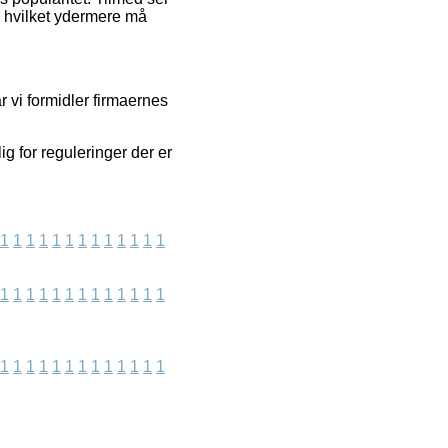
, hvilket ydermere må
r vi formidler firmaernes
g for reguleringer der er
1
1
1
1
1
1
1
1
1
1
1
1
1
1
1
1
1
1
1
1
1
1
1
1
1
1
1
1
1
1
1
1
1
1
1
1
1
1
1