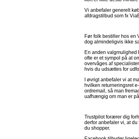
Vi anbefaler generelt kø
afdragstilbud som fx ViaB
Før folk bestiller hos en
dog almindeligvis ikke s
En anden valgmulighed k
ofte er et sympol på at on
overvåges af specialister
hvis du udsættes for udfo
I øvrigt anbefaler vi at 
hvilken returneringsret e
ordremail, så man fremad
uafhængig om man er på ud
Trustpilot forærer dig fo
derfor anbefaler vi, at 
du shopper.
Facebook tilbyder ligeled