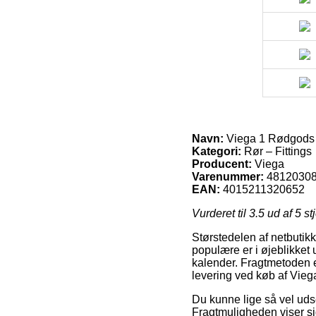
Navn:
Viega 1 Rødgods S
Kategori:
Rør – Fittings
Producent:
Viega
Varenummer:
4812030
EAN:
4015211320652
Vurderet til
3.5
ud af 5 st
Størstedelen af netbutikke
populære er i øjeblikket 
kalender. Fragtmetoden e
levering ved køb af Vie
Du kunne lige så vel udse
Fragtmuligheden viser sig