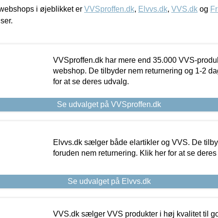
ebshops i øjeblikket er
VVSproffen.dk
,
Elvvs.dk
,
VVS.dk
og
Fr
iser.
VVSproffen.dk har mere end 35.000 VVS-produk
webshop. De tilbyder nem returnering og 1-2 dag
for at se deres udvalg.
Se udvalget på VVSproffen.dk
Elvvs.dk sælger både elartikler og VVS. De tilb
foruden nem returnering. Klik her for at se deres
Se udvalget på Elvvs.dk
VVS.dk sælger VVS produkter i høj kvalitet til go