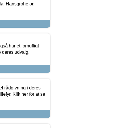
la, Hansgrohe og
så har et fornuftigt
se deres udvalg.
el rådgivning i deres
efyr. Klik her for at se