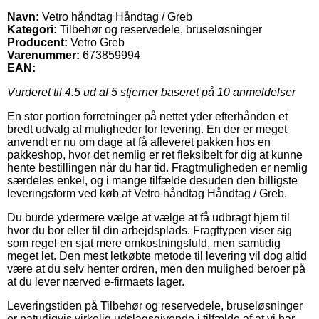
Navn:
Vetro håndtag Håndtag / Greb
Kategori:
Tilbehør og reservedele, bruseløsninger
Producent:
Vetro Greb
Varenummer:
673859994
EAN:
Vurderet til
4.5
ud af 5 stjerner baseret på
10
anmeldelser
En stor portion forretninger på nettet yder efterhånden et
bredt udvalg af muligheder for levering. En der er meget
anvendt er nu om dage at få afleveret pakken hos en
pakkeshop, hvor det nemlig er ret fleksibelt for dig at kunne
hente bestillingen når du har tid. Fragtmuligheden er nemlig
særdeles enkel, og i mange tilfælde desuden den billigste
leveringsform ved køb af Vetro håndtag Håndtag / Greb.
Du burde ydermere vælge at vælge at få udbragt hjem til
hvor du bor eller til din arbejdsplads. Fragttypen viser sig
som regel en sjat mere omkostningsfuld, men samtidig
meget let. Den mest letkøbte metode til levering vil dog altid
være at du selv henter ordren, men den mulighed beroer på
at du lever nærved e-firmaets lager.
Leveringstiden på Tilbehør og reservedele, bruseløsninger
er naturligvis virkelig udslagsgivende i tilfælde af at vi har