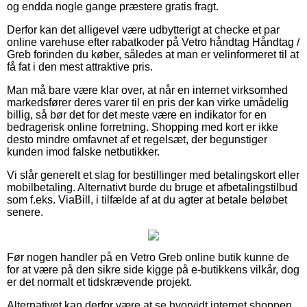
og endda nogle gange præstere gratis fragt.
Derfor kan det alligevel være udbytterigt at checke et par
online varehuse efter rabatkoder på Vetro håndtag Håndtag /
Greb forinden du køber, således at man er velinformeret til at
få fat i den mest attraktive pris.
Man må bare være klar over, at når en internet virksomhed
markedsfører deres varer til en pris der kan virke umådelig
billig, så bør det for det meste være en indikator for en
bedragerisk online forretning. Shopping med kort er ikke
desto mindre omfavnet af et regelsæt, der begunstiger
kunden imod falske netbutikker.
Vi slår generelt et slag for bestillinger med betalingskort eller
mobilbetaling. Alternativt burde du bruge et afbetalingstilbud
som f.eks. ViaBill, i tilfælde af at du agter at betale beløbet
senere.
Før nogen handler på en Vetro Greb online butik kunne de
for at være på den sikre side kigge på e-butikkens vilkår, dog
er det normalt et tidskrævende projekt.
Alternativet kan derfor være at se hvorvidt internet shoppen