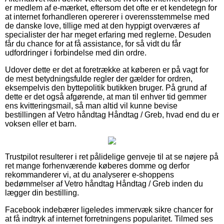
er medlem af e-mærket, eftersom det ofte er et kendetegn for
at internet forhandleren opererer i overensstemmelse med
de danske love, tillige med at den hyppigt overværes af
specialister der har meget erfaring med reglerne. Desuden
får du chance for at få assistance, for så vidt du får
udfordringer i forbindelse med din ordre.
Udover dette er det at foretrække at køberen er på vagt for
de mest betydningsfulde regler der gælder for ordren,
eksempelvis den byttepolitik butikken bruger. På grund af
dette er det også afgørende, at man til enhver tid gemmer
ens kvitteringsmail, så man altid vil kunne bevise
bestillingen af Vetro håndtag Håndtag / Greb, hvad end du er
voksen eller et barn.
Trustpilot resulterer i ret pålidelige genveje til at se nøjere på
ret mange forhenværende køberes domme og derfor
rekommanderer vi, at du analyserer e-shoppens
bedømmelser af Vetro håndtag Håndtag / Greb inden du
lægger din bestilling.
Facebook indebærer ligeledes immervæk sikre chancer for
at få indtryk af internet forretningens popularitet. Tilmed ses