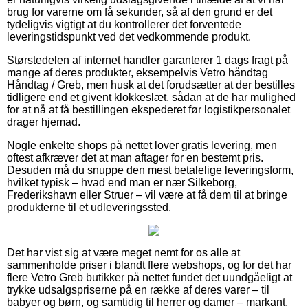
brug for varerne om få sekunder, så af den grund er det
tydeligvis vigtigt at du kontrollerer det forventede
leveringstidspunkt ved det vedkommende produkt.
Størstedelen af internet handler garanterer 1 dags fragt på
mange af deres produkter, eksempelvis Vetro håndtag
Håndtag / Greb, men husk at det forudsætter at der bestilles
tidligere end et givent klokkeslæt, sådan at de har mulighed
for at nå at få bestillingen ekspederet før logistikpersonalet
drager hjemad.
Nogle enkelte shops på nettet lover gratis levering, men
oftest afkræver det at man aftager for en bestemt pris.
Desuden må du snuppe den mest betalelige leveringsform,
hvilket typisk – hvad end man er nær Silkeborg,
Frederikshavn eller Struer – vil være at få dem til at bringe
produkterne til et udleveringssted.
Det har vist sig at være meget nemt for os alle at
sammenholde priser i blandt flere webshops, og for det har
flere Vetro Greb butikker på nettet fundet det uundgåeligt at
trykke udsalgspriserne på en række af deres varer – til
babyer og børn, og samtidig til herrer og damer – markant,