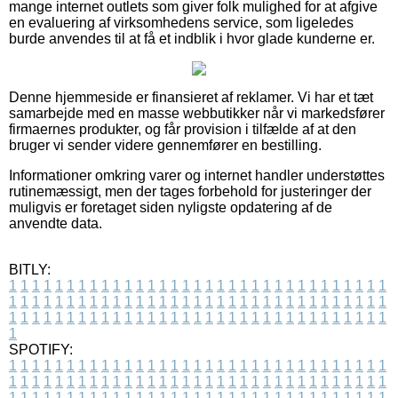
mange internet outlets som giver folk mulighed for at afgive
en evaluering af virksomhedens service, som ligeledes
burde anvendes til at få et indblik i hvor glade kunderne er.
Denne hjemmeside er finansieret af reklamer. Vi har et tæt
samarbejde med en masse webbutikker når vi markedsfører
firmaernes produkter, og får provision i tilfælde af at den
bruger vi sender videre gennemfører en bestilling.
Informationer omkring varer og internet handler understøttes
rutinemæssigt, men der tages forbehold for justeringer der
muligvis er foretaget siden nyligste opdatering af de
anvendte data.
BITLY:
1
1
1
1
1
1
1
1
1
1
1
1
1
1
1
1
1
1
1
1
1
1
1
1
1
1
1
1
1
1
1
1
1
1
1
1
1
1
1
1
1
1
1
1
1
1
1
1
1
1
1
1
1
1
1
1
1
1
1
1
1
1
1
1
1
1
1
1
1
1
1
1
1
1
1
1
1
1
1
1
1
1
1
1
1
1
1
1
1
1
1
1
1
1
1
1
1
1
1
1
SPOTIFY:
1
1
1
1
1
1
1
1
1
1
1
1
1
1
1
1
1
1
1
1
1
1
1
1
1
1
1
1
1
1
1
1
1
1
1
1
1
1
1
1
1
1
1
1
1
1
1
1
1
1
1
1
1
1
1
1
1
1
1
1
1
1
1
1
1
1
1
1
1
1
1
1
1
1
1
1
1
1
1
1
1
1
1
1
1
1
1
1
1
1
1
1
1
1
1
1
1
1
1