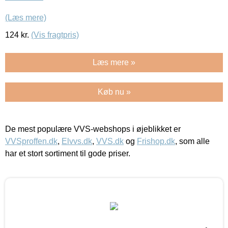
(Læs mere)
124
kr.
(Vis fragtpris)
Læs mere »
Køb nu »
De mest populære VVS-webshops i øjeblikket er
VVSproffen.dk
,
Elvvs.dk
,
VVS.dk
og
Frishop.dk
, som alle
har et stort sortiment til gode priser.