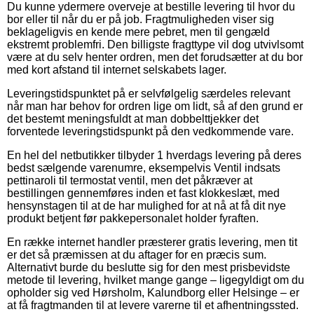
Du kunne ydermere overveje at bestille levering til hvor du
bor eller til når du er på job. Fragtmuligheden viser sig
beklageligvis en kende mere pebret, men til gengæld
ekstremt problemfri. Den billigste fragttype vil dog utvivlsomt
være at du selv henter ordren, men det forudsætter at du bor
med kort afstand til internet selskabets lager.
Leveringstidspunktet på er selvfølgelig særdeles relevant
når man har behov for ordren lige om lidt, så af den grund er
det bestemt meningsfuldt at man dobbelttjekker det
forventede leveringstidspunkt på den vedkommende vare.
En hel del netbutikker tilbyder 1 hverdags levering på deres
bedst sælgende varenumre, eksempelvis Ventil indsats
pettinaroli til termostat ventil, men det påkræver at
bestillingen gennemføres inden et fast klokkeslæt, med
hensynstagen til at de har mulighed for at nå at få dit nye
produkt betjent før pakkepersonalet holder fyraften.
En række internet handler præsterer gratis levering, men tit
er det så præmissen at du aftager for en præcis sum.
Alternativt burde du beslutte sig for den mest prisbevidste
metode til levering, hvilket mange gange – ligegyldigt om du
opholder sig ved Hørsholm, Kalundborg eller Helsinge – er
at få fragtmanden til at levere varerne til et afhentningssted.