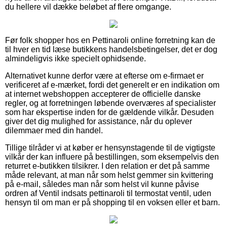
du hellere vil dække beløbet af flere omgange.
Før folk shopper hos en Pettinaroli online forretning kan de
til hver en tid læse butikkens handelsbetingelser, det er dog
almindeligvis ikke specielt ophidsende.
Alternativet kunne derfor være at efterse om e-firmaet er
verificeret af e-mærket, fordi det generelt er en indikation om
at internet webshoppen accepterer de officielle danske
regler, og at forretningen løbende overværes af specialister
som har ekspertise inden for de gældende vilkår. Desuden
giver det dig mulighed for assistance, når du oplever
dilemmaer med din handel.
Tillige tilråder vi at køber er hensynstagende til de vigtigste
vilkår der kan influere på bestillingen, som eksempelvis den
returret e-butikken tilsikrer. I den relation er det på samme
måde relevant, at man når som helst gemmer sin kvittering
på e-mail, således man når som helst vil kunne påvise
ordren af Ventil indsats pettinaroli til termostat ventil, uden
hensyn til om man er på shopping til en voksen eller et barn.