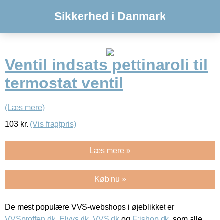
Sikkerhed i Danmark
Ventil indsats pettinaroli til
termostat ventil
(Læs mere)
103
kr.
(Vis fragtpris)
Læs mere »
Køb nu »
De mest populære VVS-webshops i øjeblikket er
VVSproffen.dk
,
Elvvs.dk
,
VVS.dk
og
Frishop.dk
, som alle