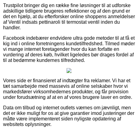
Trustpilot bringer dig en række fine løsninger til at udforske
adskillige tidligere brugeres reflektioner og af den grund er
det en hjælp, at du efterforsker online shoppens anmeldelser
af Ventil indsats pettinaroli til termostat ventil inden du
handler.
Facebook indebærer endvidere ultra gode metoder til at få et
kig ind i online forretningens kundetilfredshed. Tilmed møder
vi mange internet foretagender hvor du kan forfatte en
vurdering af deres køb, hvilket ligeledes bør drages fordel af
til at bedømme kundernes tilfredshed.
Vores side er finansieret af indtægter fra reklamer. Vi har et
tæt samarbejde med massevis af online selskaber hvor vi
markedsfører virksomhedernes produkter, og får provision
under forudsætning af at en af vores brugere laver en ordre.
Data om tilbud og internet outlets værnes om jævnligt, men
det er ikke muligt for os at give garantier imod justeringer der
måtte være implementeret siden nyligste opdatering af
websitets oplysninger.