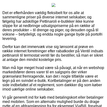
Det er efterhånden vældig fleksibelt for os alle at
sammenligne priser på diverse internet selskaber, og
følgelig har adskillige Pettinaroli e-butikker ikke kunne
slippe for at nedbringe udsalgspriserne på en række af
deres produkter – til drenge og piger, og desuden også til
voksne – betydeligt, og endda nogle gange byde på portofri
levering.
Derfor kan det immervæk vise sig lønsomt at prøve en
række internet forretninger efter rabatkoder på Ventil indsats
pettinaroli til termostat ventil før du bestiller, så man er sikret
at antage den mindst kostelige pris.
Man må lige meget hvad være så påvagt, at når en webshop
markedsfører deres varer til en salgspris der virker
grænseløst fremragende, kan det i nogle tilfælde være et
tegn på en svindel e-butik. Kortbetalinger er på den anden
side indbefattet af et reglement, som dækker dig som køber
imod uærlige online selskaber.
Vi går generelt ind for køb med betalingskort eller betalinger
med mobilen. Som en alternativ mulighed burde du drage
nytte af en afdragsløsning fra for eksempel ViaBill, forudsat