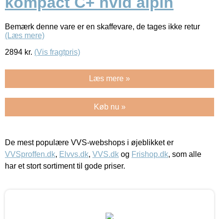
kompact C+ hvid alpin
Bemærk denne vare er en skaffevare, de tages ikke retur
(Læs mere)
2894
kr.
(Vis fragtpris)
Læs mere »
Køb nu »
De mest populære VVS-webshops i øjeblikket er
VVSproffen.dk
,
Elvvs.dk
,
VVS.dk
og
Frishop.dk
, som alle
har et stort sortiment til gode priser.