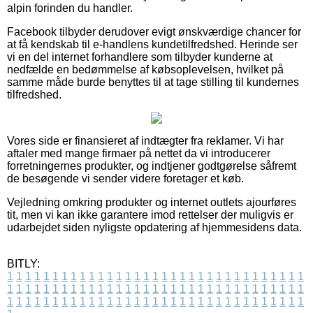
alpin forinden du handler.
Facebook tilbyder derudover evigt ønskværdige chancer for
at få kendskab til e-handlens kundetilfredshed. Herinde ser
vi en del internet forhandlere som tilbyder kunderne at
nedfælde en bedømmelse af købsoplevelsen, hvilket på
samme måde burde benyttes til at tage stilling til kundernes
tilfredshed.
Vores side er finansieret af indtægter fra reklamer. Vi har
aftaler med mange firmaer på nettet da vi introducerer
forretningernes produkter, og indtjener godtgørelse såfremt
de besøgende vi sender videre foretager et køb.
Vejledning omkring produkter og internet outlets ajourføres
tit, men vi kan ikke garantere imod rettelser der muligvis er
udarbejdet siden nyligste opdatering af hjemmesidens data.
BITLY:
1
1
1
1
1
1
1
1
1
1
1
1
1
1
1
1
1
1
1
1
1
1
1
1
1
1
1
1
1
1
1
1
1
1
1
1
1
1
1
1
1
1
1
1
1
1
1
1
1
1
1
1
1
1
1
1
1
1
1
1
1
1
1
1
1
1
1
1
1
1
1
1
1
1
1
1
1
1
1
1
1
1
1
1
1
1
1
1
1
1
1
1
1
1
1
1
1
1
1