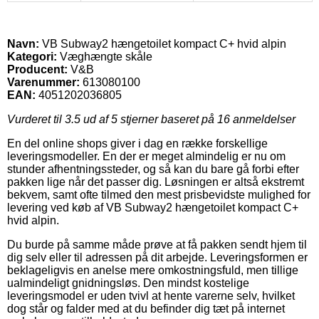
Navn:
VB Subway2 hængetoilet kompact C+ hvid alpin
Kategori:
Væghængte skåle
Producent:
V&B
Varenummer:
613080100
EAN:
4051202036805
Vurderet til
3.5
ud af 5 stjerner baseret på
16
anmeldelser
En del online shops giver i dag en række forskellige
leveringsmodeller. En der er meget almindelig er nu om
stunder afhentningssteder, og så kan du bare gå forbi efter
pakken lige når det passer dig. Løsningen er altså ekstremt
bekvem, samt ofte tilmed den mest prisbevidste mulighed for
levering ved køb af VB Subway2 hængetoilet kompact C+
hvid alpin.
Du burde på samme måde prøve at få pakken sendt hjem til
dig selv eller til adressen på dit arbejde. Leveringsformen er
beklageligvis en anelse mere omkostningsfuld, men tillige
ualmindeligt gnidningsløs. Den mindst kostelige
leveringsmodel er uden tvivl at hente varerne selv, hvilket
dog står og falder med at du befinder dig tæt på internet