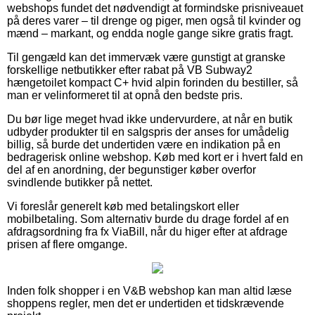
webshops fundet det nødvendigt at formindske prisniveauet
på deres varer – til drenge og piger, men også til kvinder og
mænd – markant, og endda nogle gange sikre gratis fragt.
Til gengæld kan det immervæk være gunstigt at granske
forskellige netbutikker efter rabat på VB Subway2
hængetoilet kompact C+ hvid alpin forinden du bestiller, så
man er velinformeret til at opnå den bedste pris.
Du bør lige meget hvad ikke undervurdere, at når en butik
udbyder produkter til en salgspris der anses for umådelig
billig, så burde det undertiden være en indikation på en
bedragerisk online webshop. Køb med kort er i hvert fald en
del af en anordning, der begunstiger køber overfor
svindlende butikker på nettet.
Vi foreslår generelt køb med betalingskort eller
mobilbetaling. Som alternativ burde du drage fordel af en
afdragsordning fra fx ViaBill, når du higer efter at afdrage
prisen af flere omgange.
Inden folk shopper i en V&B webshop kan man altid læse
shoppens regler, men det er undertiden et tidskrævende