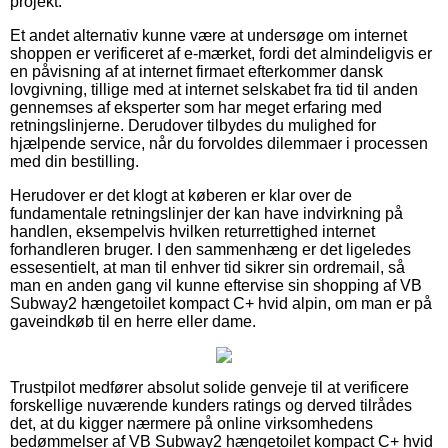
projekt.
Et andet alternativ kunne være at undersøge om internet
shoppen er verificeret af e-mærket, fordi det almindeligvis er
en påvisning af at internet firmaet efterkommer dansk
lovgivning, tillige med at internet selskabet fra tid til anden
gennemses af eksperter som har meget erfaring med
retningslinjerne. Derudover tilbydes du mulighed for
hjælpende service, når du forvoldes dilemmaer i processen
med din bestilling.
Herudover er det klogt at køberen er klar over de
fundamentale retningslinjer der kan have indvirkning på
handlen, eksempelvis hvilken returrettighed internet
forhandleren bruger. I den sammenhæng er det ligeledes
essesentielt, at man til enhver tid sikrer sin ordremail, så
man en anden gang vil kunne eftervise sin shopping af VB
Subway2 hængetoilet kompact C+ hvid alpin, om man er på
gaveindkøb til en herre eller dame.
Trustpilot medfører absolut solide genveje til at verificere
forskellige nuværende kunders ratings og derved tilrådes
det, at du kigger nærmere på online virksomhedens
bedømmelser af VB Subway2 hængetoilet kompact C+ hvid