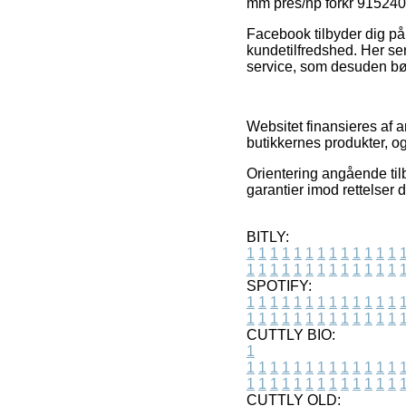
mm pres/np forkr 915240 
Facebook tilbyder dig på
kundetilfredshed. Her s
service, som desuden bør 
Websitet finansieres af 
butikkernes produkter, og
Orientering angående tilb
garantier imod rettelser 
BITLY:
1
1
1
1
1
1
1
1
1
1
1
1
1
1
1
1
1
1
1
1
1
1
1
1
1
1
SPOTIFY:
1
1
1
1
1
1
1
1
1
1
1
1
1
1
1
1
1
1
1
1
1
1
1
1
1
1
CUTTLY BIO:
1
1
1
1
1
1
1
1
1
1
1
1
1
1
1
1
1
1
1
1
1
1
1
1
1
1
1
CUTTLY OLD: