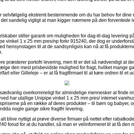
r selvfølgelig ekstremt bestemmende om du har behov for dine 
er det sandelig vigtigt at man kigger nærmere på den forventede 
lskaber stiller garanti om muligheden for dag-til-dag levering 
pe vinkel 1 x 25 mm pres/np forkr 915240, der dog er underforst
med hensynstagen til at de sandsynligvis kan nå at få produktern
n.
re præsterer portofri levering, men tit er det så nødvendigt at de
ge den mest prisbevidste mulighed for fragt, hvilket mange ga
art eller Gilleleje – er at få fragtfirmaet til at køre ordren til et 
 usædvanlig overkommeligt for almindelige mennesker at finde inf
erved har utallige Unipipe vinkel 1 x 25 mm pres/ internet vareh
riserne på en række af deres produkter – til børn og babyer, og
ndda nogle gange sikre fragtfri levering.
alt blive nyttigt at prøve diverse firmaer på nettet efter rabatkod
 forud for at du handler, så man er velinformeret til at få den me