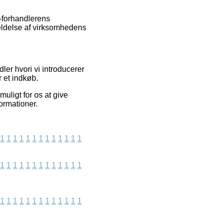
e-forhandlerens
eldelse af virksomhedens
er hvori vi introducerer
 et indkøb.
uligt for os at give
ormationer.
1
1
1
1
1
1
1
1
1
1
1
1
1
1
1
1
1
1
1
1
1
1
1
1
1
1
1
1
1
1
1
1
1
1
1
1
1
1
1