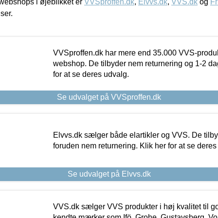
ebshops i øjeblikket er
VVSproffen.dk
,
Elvvs.dk
,
VVS.dk
og
Fr
iser.
VVSproffen.dk har mere end 35.000 VVS-produk
webshop. De tilbyder nem returnering og 1-2 dag
for at se deres udvalg.
Se udvalget på VVSproffen.dk
Elvvs.dk sælger både elartikler og VVS. De tilb
foruden nem returnering. Klik her for at se deres
Se udvalget på Elvvs.dk
VVS.dk sælger VVS produkter i høj kvalitet til go
kendte mærker som Ifö, Grohe, Gustavsberg, Vo