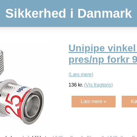
Sikkerhed i Danmark
Unipipe vinkel
pres/np forkr 
(Læs mere)
136
kr.
(Vis fragtpris)
Læs mere »
Kø