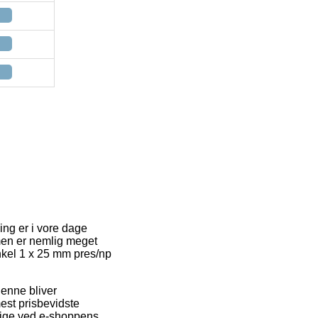
ing er i vore dage
rmen er nemlig meget
inkel 1 x 25 mm pres/np
Denne bliver
est prisbevidste
 lige ved e-shoppens