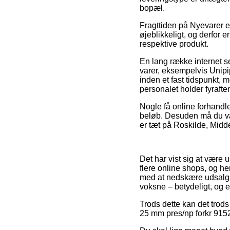
bopæl.
Fragttiden på Nyevarer e
øjeblikkeligt, og derfor 
respektive produkt.
En lang række internet se
varer, eksempelvis Unipi
inden et fast tidspunkt, 
personalet holder fyrafte
Nogle få online forhandle
beløb. Desuden må du væl
er tæt på Roskilde, Middelf
Det har vist sig at være
flere online shops, og h
med at nedskære udsalgsp
voksne – betydeligt, og e
Trods dette kan det trods 
25 mm pres/np forkr 915240