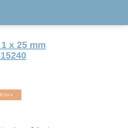
 1 x 25 mm
915240
b nu »