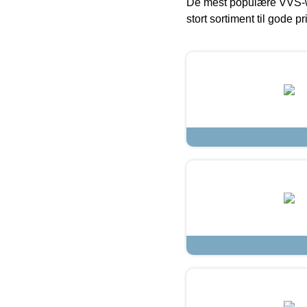
De mest populære VVS-w
stort sortiment til gode pr