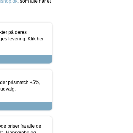
ishop.dk
, som alle har et
ter på deres
es levering. Klik her
yder prismatch +5%,
 udvalg.
de priser fra alle de
la, Hansgrohe og