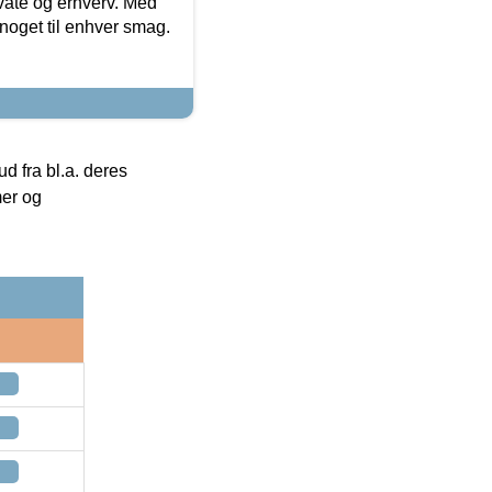
ivate og erhverv. Med
noget til enhver smag.
 fra bl.a. deres
mer og