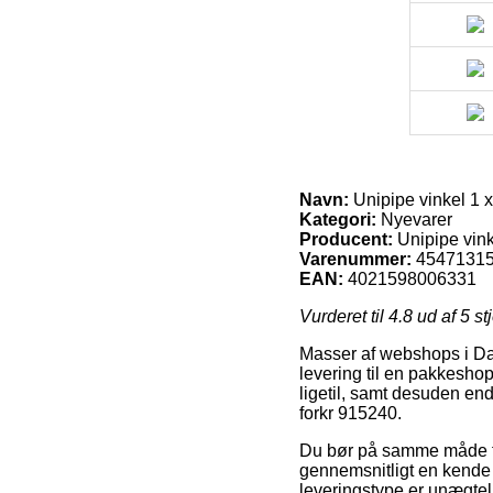
Navn:
Unipipe vinkel 1 
Kategori:
Nyevarer
Producent:
Unipipe vin
Varenummer:
4547131
EAN:
4021598006331
Vurderet til
4.8
ud af 5 st
Masser af webshops i Dan
levering til en pakkeshop
ligetil, samt desuden en
forkr 915240.
Du bør på samme måde fors
gennemsnitligt en kende 
leveringstype er unægtel