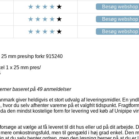
Besøg webshop
Besøg webshop
Besøg webshop
x 25 mm pres/np forkr 915240
kel 1 x 25 mm pres/
5
jerner baseret på
49
anmeldelser
mark giver heldigvis et stort udvalg af leveringsmidler. En yndl
, hvor du selv afhenter varerne på et valgfrit tidspunkt. Fragtfo
dda den mindst kostelige form for levering ved køb af Unipipe v
øge at vælge at få leveret til dit hus eller ud på dit arbejde. 
mere omkostningsfuld, men til gengæld i høj grad enkel. Den m
ig at du selv henter ordren, men den løsning beroer på at du er