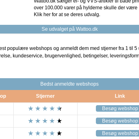
Wattoo.dk sælger el- og VVS-artikler til både pr
over 100.000 varer på hylderne skulle der være 
Klik her for at se deres udvalg.
Se udvalget på Wattoo.dk
t populære webshops og anmeldt dem med stjerner fra 1 til 5 ud
rrelse, kundeservice, brugervenlighed, betingelser, leveringsfor
Bedst anmeldte webshops
op
Stjerner
Link
Besøg webshop
Besøg webshop
Besøg webshop