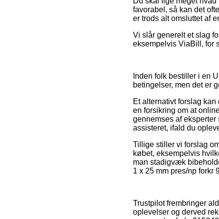
Du skal lige meget hvad v
favorabel, så kan det of
er trods alt omsluttet af 
Vi slår generelt et slag 
eksempelvis ViaBill, for 
Inden folk bestiller i e
betingelser, men det er
Et alternativt forslag k
en forsikring om at onli
gennemses af eksperter so
assisteret, ifald du ople
Tillige stiller vi forsla
købet, eksempelvis hvilken
man stadigvæk bibeholder
1 x 25 mm pres/np forkr 
Trustpilot frembringer al
oplevelser og derved rek