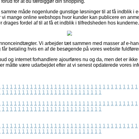
forud for at du færdiggør din shopping.
 samme måde nogenlunde gunstige løsninger til at få indblik i 
er vi mange online webshops hvor kunder kan publicere en anm
drages fordel af til at få et indblik i tilfredsheden hos kunderne.
annonceindtægter. Vi arbejder tæt sammen med masser af e-handl
 får betaling hvis en af de besøgende på vores website fuldfører
ud og internet forhandlere ajourføres nu og da, men det er ikke m
der måtte være udarbejdet efter at vi senest opdaterede vores inf
1
1
1
1
1
1
1
1
1
1
1
1
1
1
1
1
1
1
1
1
1
1
1
1
1
1
1
1
1
1
1
1
1
1
1
1
1
1
1
1
1
1
1
1
1
1
1
1
1
1
1
1
1
1
1
1
1
1
1
1
1
1
1
1
1
1
1
1
1
1
1
1
1
1
1
1
1
1
1
1
1
1
1
1
1
1
1
1
1
1
1
1
1
1
1
1
1
1
1
1
1
1
1
1
1
1
1
1
1
1
1
1
1
1
1
1
1
1
1
1
1
1
1
1
1
1
1
1
1
1
1
1
1
1
1
1
1
1
1
1
1
1
1
1
1
1
1
1
1
1
1
1
1
1
1
1
1
1
1
1
1
1
1
1
1
1
1
1
1
1
1
1
1
1
1
1
1
1
1
1
1
1
1