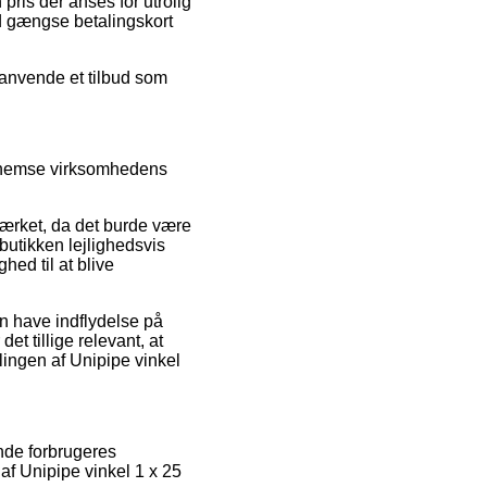
pris der anses for utrolig
d gængse betalingskort
u anvende et tilbud som
gennemse virksomhedens
mærket, da det burde være
butikken lejlighedsvis
hed til at blive
an have indflydelse på
et tillige relevant, at
lingen af Unipipe vinkel
ende forbrugeres
af Unipipe vinkel 1 x 25