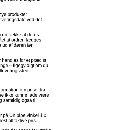
nye produkter
leveringsdato ved det
på en række af deres
ået at ordren lægges
e ud af døren før
r handles for et præcist
nge – ligegyldigt om du
udleveringssted.
ormation om priser fra
use ikke kunne lade være
 samtidig også til
er på Unipipe vinkel 1 x
st attraktive pris.