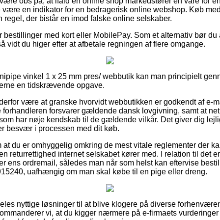
ære obs på, at ifald en online shop markedsfører en vare for en 
te være en indikator for en bedragerisk online webshop. Køb me
en regel, der bistår en imod falske online selskaber.
for bestillinger med kort eller MobilePay. Som et alternativ bør d
så vidt du higer efter at afbetale regningen af flere omgange.
n Unipipe vinkel 1 x 25 mm pres/ webbutik kan man principielt 
 gerne en tidskrævende opgave.
an derfor være at granske hvorvidt webbutikken er godkendt af e-
ne forhandleren forsvarer gældende dansk lovgivning, samt at net
m har nøje kendskab til de gældende vilkår. Det giver dig lejlig
ver besvær i processen med dit køb.
g om at du er omhyggelig omkring de mest vitale reglementer der k
 returrettighed internet selskabet kører med. I relation til det er d
 ens ordremail, således man når som helst kan eftervise bestil
915240, uafhængig om man skal købe til en pige eller dreng.
deles nyttige løsninger til at blive klogere på diverse forhenvær
ommanderer vi, at du kigger nærmere på e-firmaets vurderinger 