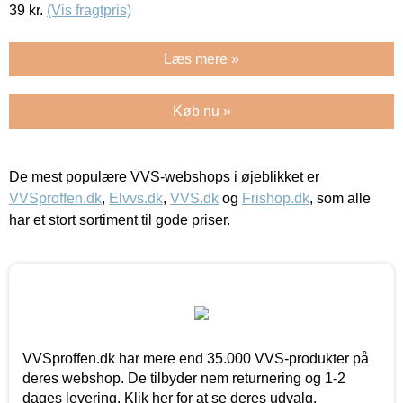
39
kr.
(Vis fragtpris)
Læs mere »
Køb nu »
De mest populære VVS-webshops i øjeblikket er
VVSproffen.dk
,
Elvvs.dk
,
VVS.dk
og
Frishop.dk
, som alle
har et stort sortiment til gode priser.
VVSproffen.dk har mere end 35.000 VVS-produkter på
deres webshop. De tilbyder nem returnering og 1-2
dages levering. Klik her for at se deres udvalg.