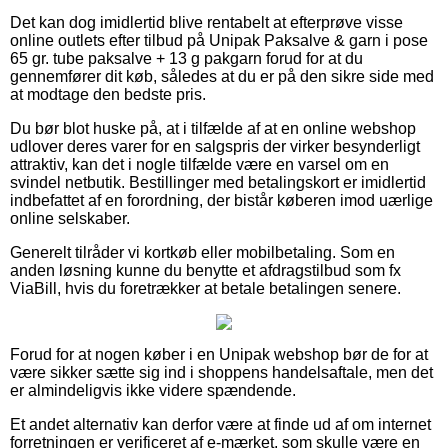
Det kan dog imidlertid blive rentabelt at efterprøve visse
online outlets efter tilbud på Unipak Paksalve & garn i pose
65 gr. tube paksalve + 13 g pakgarn forud for at du
gennemfører dit køb, således at du er på den sikre side med
at modtage den bedste pris.
Du bør blot huske på, at i tilfælde af at en online webshop
udlover deres varer for en salgspris der virker besynderligt
attraktiv, kan det i nogle tilfælde være en varsel om en
svindel netbutik. Bestillinger med betalingskort er imidlertid
indbefattet af en forordning, der bistår køberen imod uærlige
online selskaber.
Generelt tilråder vi kortkøb eller mobilbetaling. Som en
anden løsning kunne du benytte et afdragstilbud som fx
ViaBill, hvis du foretrækker at betale betalingen senere.
Forud for at nogen køber i en Unipak webshop bør de for at
være sikker sætte sig ind i shoppens handelsaftale, men det
er almindeligvis ikke videre spændende.
Et andet alternativ kan derfor være at finde ud af om internet
forretningen er verificeret af e-mærket, som skulle være en