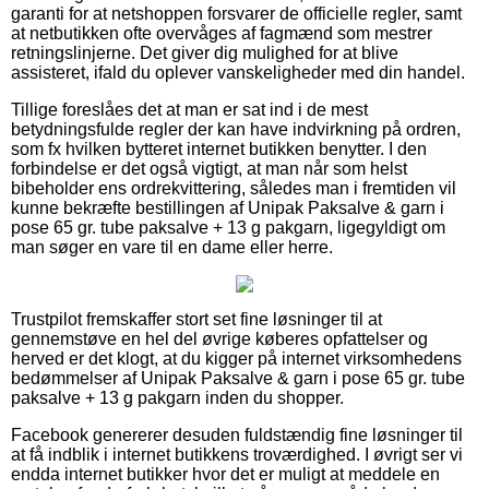
garanti for at netshoppen forsvarer de officielle regler, samt
at netbutikken ofte overvåges af fagmænd som mestrer
retningslinjerne. Det giver dig mulighed for at blive
assisteret, ifald du oplever vanskeligheder med din handel.
Tillige foreslåes det at man er sat ind i de mest
betydningsfulde regler der kan have indvirkning på ordren,
som fx hvilken bytteret internet butikken benytter. I den
forbindelse er det også vigtigt, at man når som helst
bibeholder ens ordrekvittering, således man i fremtiden vil
kunne bekræfte bestillingen af Unipak Paksalve & garn i
pose 65 gr. tube paksalve + 13 g pakgarn, ligegyldigt om
man søger en vare til en dame eller herre.
Trustpilot fremskaffer stort set fine løsninger til at
gennemstøve en hel del øvrige køberes opfattelser og
herved er det klogt, at du kigger på internet virksomhedens
bedømmelser af Unipak Paksalve & garn i pose 65 gr. tube
paksalve + 13 g pakgarn inden du shopper.
Facebook genererer desuden fuldstændig fine løsninger til
at få indblik i internet butikkens troværdighed. I øvrigt ser vi
endda internet butikker hvor det er muligt at meddele en