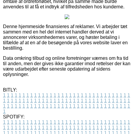
omtale af ordreforløbet, hvilket på samme måde burde
anvendes til at få et indtryk af tilfredsheden hos kunderne.
Denne hjemmeside finansieres af reklamer. Vi arbejder tæt
sammen med en hel del internet handler derved at vi
annoncerer virksomhedernes varer, og høster betaling i
tilfælde af at en af de besøgende på vores website laver en
bestilling.
Data omkring tilbud og online forretninger værnes om fra tid
til anden, men der gives ikke garantier imod rettelser der kan
være udarbejdet efter seneste opdatering af sidens
oplysninger.
BITLY:
1
1
1
1
1
1
1
1
1
1
1
1
1
1
1
1
1
1
1
1
1
1
1
1
1
1
1
1
1
1
1
1
1
1
1
1
1
1
1
1
1
1
1
1
1
1
1
1
1
1
1
1
1
1
1
1
1
1
1
1
1
1
1
1
1
1
1
1
1
1
1
1
1
1
1
1
1
1
1
1
1
1
1
1
1
1
1
1
1
1
1
1
1
1
1
1
1
1
1
1
SPOTIFY:
1
1
1
1
1
1
1
1
1
1
1
1
1
1
1
1
1
1
1
1
1
1
1
1
1
1
1
1
1
1
1
1
1
1
1
1
1
1
1
1
1
1
1
1
1
1
1
1
1
1
1
1
1
1
1
1
1
1
1
1
1
1
1
1
1
1
1
1
1
1
1
1
1
1
1
1
1
1
1
1
1
1
1
1
1
1
1
1
1
1
1
1
1
1
1
1
1
1
1