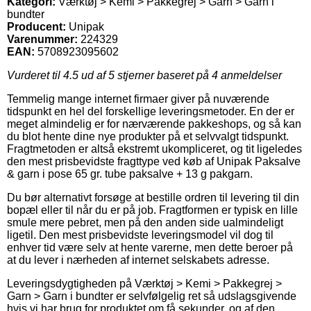
Kategori:
Værktøj > Kemi > Pakkegrej > Garn > Garn i
bundter
Producent:
Unipak
Varenummer:
224329
EAN:
5708923095602
Vurderet til
4.5
ud af 5 stjerner baseret på
4
anmeldelser
Temmelig mange internet firmaer giver på nuværende
tidspunkt en hel del forskellige leveringsmetoder. En der er
meget almindelig er for nærværende pakkeshops, og så kan
du blot hente dine nye produkter på et selvvalgt tidspunkt.
Fragtmetoden er altså ekstremt ukompliceret, og tit ligeledes
den mest prisbevidste fragttype ved køb af Unipak Paksalve
& garn i pose 65 gr. tube paksalve + 13 g pakgarn.
Du bør alternativt forsøge at bestille ordren til levering til din
bopæl eller til når du er på job. Fragtformen er typisk en lille
smule mere pebret, men på den anden side ualmindeligt
ligetil. Den mest prisbevidste leveringsmodel vil dog til
enhver tid være selv at hente varerne, men dette beroer på
at du lever i nærheden af internet selskabets adresse.
Leveringsdygtigheden på Værktøj > Kemi > Pakkegrej >
Garn > Garn i bundter er selvfølgelig ret så udslagsgivende
hvis vi har brug for produktet om få sekunder, og af den