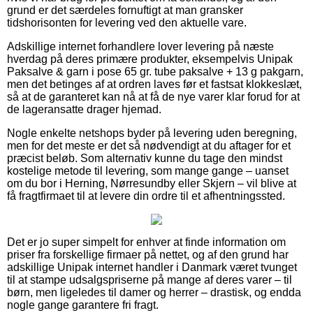
grund er det særdeles fornuftigt at man gransker
tidshorisonten for levering ved den aktuelle vare.
Adskillige internet forhandlere lover levering på næste
hverdag på deres primære produkter, eksempelvis Unipak
Paksalve & garn i pose 65 gr. tube paksalve + 13 g pakgarn,
men det betinges af at ordren laves før et fastsat klokkeslæt,
så at de garanteret kan nå at få de nye varer klar forud for at
de lageransatte drager hjemad.
Nogle enkelte netshops byder på levering uden beregning,
men for det meste er det så nødvendigt at du aftager for et
præcist beløb. Som alternativ kunne du tage den mindst
kostelige metode til levering, som mange gange – uanset
om du bor i Herning, Nørresundby eller Skjern – vil blive at
få fragtfirmaet til at levere din ordre til et afhentningssted.
Det er jo super simpelt for enhver at finde information om
priser fra forskellige firmaer på nettet, og af den grund har
adskillige Unipak internet handler i Danmark været tvunget
til at stampe udsalgspriserne på mange af deres varer – til
børn, men ligeledes til damer og herrer – drastisk, og endda
nogle gange garantere fri fragt.