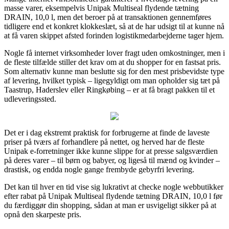
masse varer, eksempelvis Unipak Multiseal flydende tætning
DRAIN, 10,0 l, men det beroer på at transaktionen gennemføres
tidligere end et konkret klokkeslæt, så at de har udsigt til at kunne nå
at få varen skippet afsted forinden logistikmedarbejderne tager hjem.
Nogle få internet virksomheder lover fragt uden omkostninger, men i
de fleste tilfælde stiller det krav om at du shopper for en fastsat pris.
Som alternativ kunne man beslutte sig for den mest prisbevidste type
af levering, hvilket typisk – ligegyldigt om man opholder sig tæt på
Taastrup, Haderslev eller Ringkøbing – er at få bragt pakken til et
udleveringssted.
Det er i dag ekstremt praktisk for forbrugerne at finde de laveste
priser på tværs af forhandlere på nettet, og herved har de fleste
Unipak e-forretninger ikke kunne slippe for at presse salgsværdien
på deres varer – til børn og babyer, og ligeså til mænd og kvinder –
drastisk, og endda nogle gange frembyde gebyrfri levering.
Det kan til hver en tid vise sig lukrativt at checke nogle webbutikker
efter rabat på Unipak Multiseal flydende tætning DRAIN, 10,0 l før
du færdiggør din shopping, sådan at man er usvigeligt sikker på at
opnå den skarpeste pris.