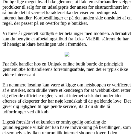
Du bør lige meget hvad ikke glemme, at ifald en e-forhandler sælger
produkter til salg for en udsalgspris der anses for ekstraordinært lav,
så burde det tit være et karakteristika der viser en bedragerisk
internet handler. Kortbestillinger er på den anden side omsluttet af en
regel, der passer på en overfor fup e-butikker.
Vi foreslår generelt kortkøb eller betalinger med mobilen. Alternativt
kan du benytte et afbetalingstilbud fra f.eks. ViaBill, såfremt du har
til hensigt at klare betalingen ude i fremtiden.
Før folk handler hos en Unipak online butik burde de principielt
gennemløbe forhandlerens forretningsaftale, men det er typisk ikke
videre interessant.
En nemmere løsning kan være at kigge om netshoppen er verificeret
af e-mærket, som skulle være et kendetegn for at webbutikken retter
sig efter de officielle regler, samt at internet selskabet undertiden
efterses af eksperter der har nøje kendskab til de gældende love. Det
giver dig lejlighed til hjælpende service, ifald du skulle få
udfordringer ved dit køb.
Ligeså foreslår vi at kunden er omhyggelig omkring de
grundlæggende vilkår der kan have indvirkning på bestillingen, som
eksempelvis hvilken returpolitik internet shoppen lover. I den