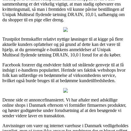
sammenhæng er det virkelig vigtigt, at man stadig opbevarer ens
kvitteringsmail, så man i fremtiden vil kunne påvise bestillingen af
Unipak Multiseal flydende tætning DRAIN, 10,0 l, uafhængig om
du shopper til en pige eller dreng.
Trustpilot fremskaffer relativt nyttige løsninger til at kigge på flere
aktuelle kunders opfattelser og på grund af dette kan det være til
hjælp, at du gennemgår e-butikkens anmeldelser af Unipak
Multiseal flydende tætning DRAIN, 10,0 l forud for at du køber.
Facebook forærer dig endvidere fuldt ud strålende genveje til at få
indsigt i e-handlens popularitet. Herinde ses faktisk webshops hvor
folk kan udfærdige en bedømmelse af virksomhedens service,
hvilket også burde bruges til at bedømme kundetilfredsheden.
Denne side er annoncefinansieret. Vi har aftaler med adskillige
online shops i Danmark eftersom vi formidler firmaernes produkter,
og høster godtgørelse under forudsætning af at den besøgende vi
sender videre laver en transaktion.
Anvisninger om varer og internet varehuse i Danmark vedligeholdes
jævnligt, men vi tager ikke ansvar for ændringer der er blevet udført