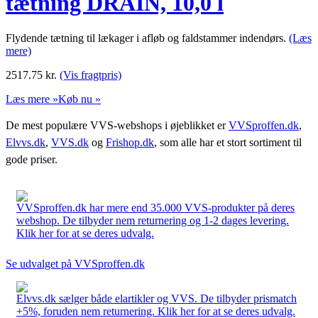
tætning DRAIN, 10,0 l
Flydende tætning til lækager i afløb og faldstammer indendørs.
(Læs
mere)
2517.75
kr.
(Vis fragtpris)
Læs mere »
Køb nu »
De mest populære VVS-webshops i øjeblikket er
VVSproffen.dk
,
Elvvs.dk
,
VVS.dk
og
Frishop.dk
, som alle har et stort sortiment til
gode priser.
VVSproffen.dk har mere end 35.000 VVS-produkter på deres
webshop. De tilbyder nem returnering og 1-2 dages levering.
Klik her for at se deres udvalg.
Se udvalget på VVSproffen.dk
Elvvs.dk sælger både elartikler og VVS. De tilbyder prismatch
+5%, foruden nem returnering. Klik her for at se deres udvalg.