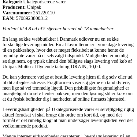
Kategori:
Ukategoriserede varer
Producent:
Unipak
Varenummer:
251220110
EAN:
5708923800312
Vurderet til
4.8
ud af 5 stjerner baseret på
18
anmeldelser
En lang række webbutikker i Danmark udlover nu en række
forskellige leveringsmidler. En af favoritterne er i vore dage levering
til en pakkeshop, hvor det er meget fleksibelt at kunne hente de
nyindkøbte varer på et selvvalgt tidspunkt. Muligheden er nemlig
særligt nem, og typisk tilmed den billigste slags levering ved køb af
Unipak Multiseal flydende tætning DRAIN, 10,0 l.
Du kan ydermere vælge at bestille levering hjem til dig selv eller ud
til dit arbejdes adresse. Fragtformen viser sig gerne en tand dyrere,
men lige så vel temmelig ligetil. Den prisbilligste fragtmulighed er
unægtelig at du selv henter pakken, men den løsning stiller krav om
at du fysisk befinder dig i nærheden af online firmaets hjemsted.
Leveringshastigheden på Ukategoriserede varer er selvfølgelig rigtig
aktuel forudsat vi skal bruge din ordre om kort tid, og med det
formål er det rimelig klogt at man undersøger leveringstiden ved det
vedkommende produkt.
Mange internet virksomheder garanterer 1 hverdags levering på en