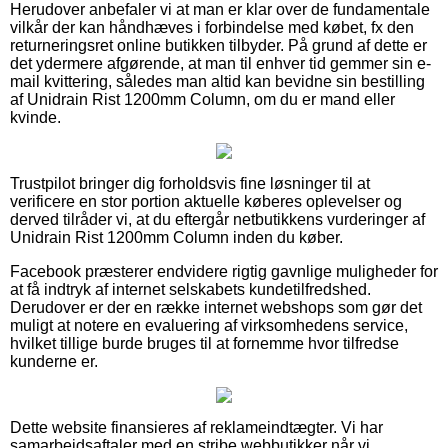
Herudover anbefaler vi at man er klar over de fundamentale
vilkår der kan håndhæves i forbindelse med købet, fx den
returneringsret online butikken tilbyder. På grund af dette er
det ydermere afgørende, at man til enhver tid gemmer sin e-
mail kvittering, således man altid kan bevidne sin bestilling
af Unidrain Rist 1200mm Column, om du er mand eller
kvinde.
Trustpilot bringer dig forholdsvis fine løsninger til at
verificere en stor portion aktuelle køberes oplevelser og
derved tilråder vi, at du eftergår netbutikkens vurderinger af
Unidrain Rist 1200mm Column inden du køber.
Facebook præsterer endvidere rigtig gavnlige muligheder for
at få indtryk af internet selskabets kundetilfredshed.
Derudover er der en række internet webshops som gør det
muligt at notere en evaluering af virksomhedens service,
hvilket tillige burde bruges til at fornemme hvor tilfredse
kunderne er.
Dette website finansieres af reklameindtægter. Vi har
samarbejdsaftaler med en stribe webbutikker når vi