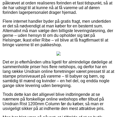
påkrævet at orden realiseres forinden et fast tidspunkt, så at
de har udsigt til at kunne nå at få varerne ud af døren
forinden lagerpersonalet drager hjemad.
Flere internet handler byder på gratis fragt, men undertiden
er det så nødvendigt at man køber for en bestemt sum.
Alternativt må man vælge den billigste leveringsløsning, der
gerne – uden hensyn til om du opholder sig tæt på
Helsingør, Ikast eller Ribe – vil blive at få fragtfirmaet til at
bringe varerne til en pakkeshop.
Det er jo efterhånden ultra ligetil for almindelige dødelige at
sammenholde priser hos flere netshops, og derfor har en
lang række Unidrain online forretninger været presset til at at
stampe prisniveauet på varerne – til babyer og børn, og
samtidig til mænd og kvinder – en hel del, og endda nogle
gange sikre levering uden beregning.
Trods dette kan det alligevel blive indbringende at se
nærmere på forskellige online webshops efter tilbud på
Unidrain Rist 1200mm Column før du køber, så man er
usvigeligt sikker på at indhente den mest attraktive pris.