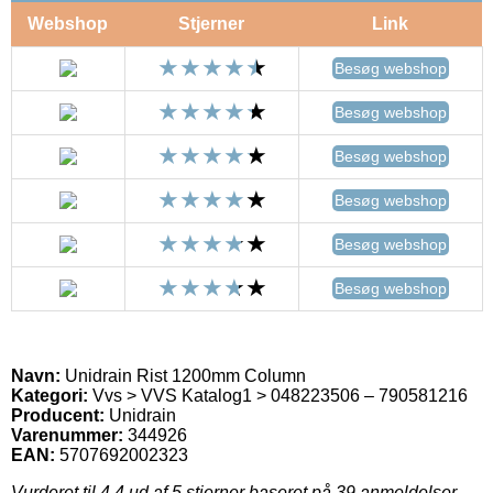
Webshop
Stjerner
Link
Besøg webshop
Besøg webshop
Besøg webshop
Besøg webshop
Besøg webshop
Besøg webshop
Navn:
Unidrain Rist 1200mm Column
Kategori:
Vvs > VVS Katalog1 > 048223506 – 790581216
Producent:
Unidrain
Varenummer:
344926
EAN:
5707692002323
Vurderet til
4.4
ud af 5 stjerner baseret på
39
anmeldelser