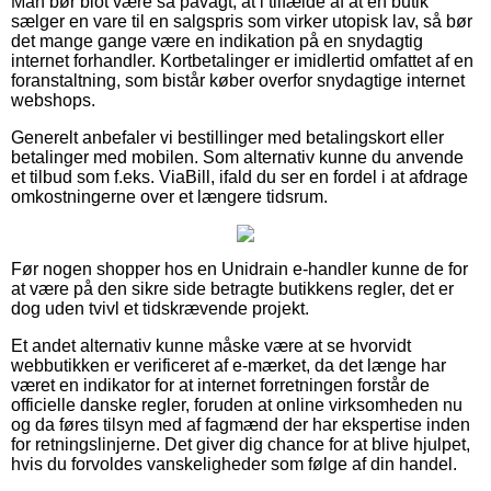
Man bør blot være så påvagt, at i tilfælde af at en butik
sælger en vare til en salgspris som virker utopisk lav, så bør
det mange gange være en indikation på en snydagtig
internet forhandler. Kortbetalinger er imidlertid omfattet af en
foranstaltning, som bistår køber overfor snydagtige internet
webshops.
Generelt anbefaler vi bestillinger med betalingskort eller
betalinger med mobilen. Som alternativ kunne du anvende
et tilbud som f.eks. ViaBill, ifald du ser en fordel i at afdrage
omkostningerne over et længere tidsrum.
Før nogen shopper hos en Unidrain e-handler kunne de for
at være på den sikre side betragte butikkens regler, det er
dog uden tvivl et tidskrævende projekt.
Et andet alternativ kunne måske være at se hvorvidt
webbutikken er verificeret af e-mærket, da det længe har
været en indikator for at internet forretningen forstår de
officielle danske regler, foruden at online virksomheden nu
og da føres tilsyn med af fagmænd der har ekspertise inden
for retningslinjerne. Det giver dig chance for at blive hjulpet,
hvis du forvoldes vanskeligheder som følge af din handel.