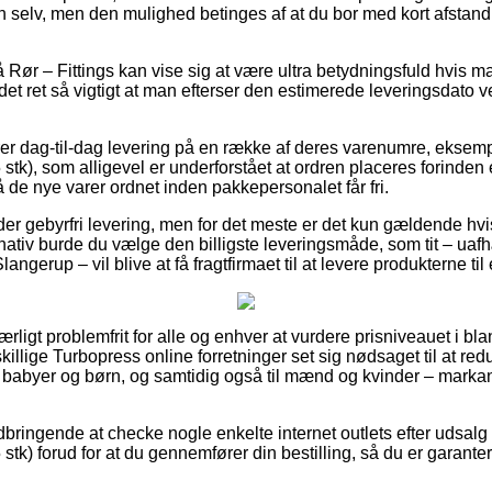
n selv, men den mulighed betinges af at du bor med kort afstand t
Rør – Fittings kan vise sig at være ultra betydningsfuld hvis ma
r det ret så vigtigt at man efterser den estimerede leveringsdat
rer dag-til-dag levering på en række af deres varenumre, eksem
 stk), som alligevel er underforstået at ordren placeres forinden e
å de nye varer ordnet inden pakkepersonalet får fri.
der gebyrfri levering, men for det meste er det kun gældende hvi
nativ burde du vælge den billigste leveringsmåde, som tit – ua
langerup – vil blive at få fragtfirmaet til at levere produkterne t
ærligt problemfrit for alle og enhver at vurdere prisniveauet i bla
illige Turbopress online forretninger set sig nødsaget til at re
il babyer og børn, og samtidig også til mænd og kvinder – mark
ndbringende at checke nogle enkelte internet outlets efter udsa
 stk) forud for at du gennemfører din bestilling, så du er garantere