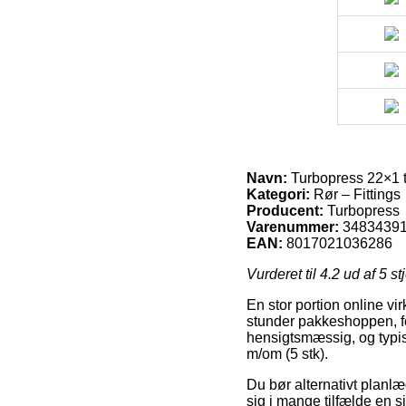
Navn:
Turbopress 22×1 tu
Kategori:
Rør – Fittings
Producent:
Turbopress
Varenummer:
3483439
EAN:
8017021036286
Vurderet til
4.2
ud af 5 st
En stor portion online vi
stunder pakkeshoppen, for
hensigtsmæssig, og typis
m/om (5 stk).
Du bør alternativt planlæg
sig i mange tilfælde en s