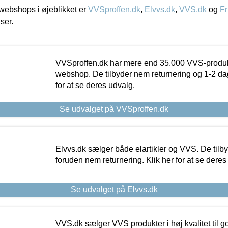
ebshops i øjeblikket er
VVSproffen.dk
,
Elvvs.dk
,
VVS.dk
og
Fr
iser.
VVSproffen.dk har mere end 35.000 VVS-produk
webshop. De tilbyder nem returnering og 1-2 dag
for at se deres udvalg.
Se udvalget på VVSproffen.dk
Elvvs.dk sælger både elartikler og VVS. De tilb
foruden nem returnering. Klik her for at se deres
Se udvalget på Elvvs.dk
VVS.dk sælger VVS produkter i høj kvalitet til go