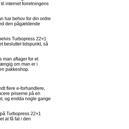
il internet forretningens
n har behov for din ordre
o ved den pågældende
pelvis Turbopress 22×1
t besluttet tidspunkt, så
s man aftager for et
fhængig om man er i
il en pakkeshop.
ndt flere e-forhandlere,
ducere priserne på en
ant, og endda nogle gange
lg på Turbopress 22×1
t at få fat i den