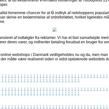
les, at du eksaminerer e-firmaets vurderinger af Turbopress 22×
opper.
altid fornemme chancer for at få indtryk af netshoppens populari
k kan skrive en bedømmelse af ordreforløbet, hvilket ligeledes m
ne.
sieret af indtægter fra reklamer. Vi har et fast samarbejde med 
ører deres varer, og indhenter betaling forudsat en bruger fra vor
 online webshops i Danmark vedligeholdes nu og da, men man ka
r der måtte være realiseret siden vi sidst opdaterede websitets d
1
1
1
1
1
1
1
1
1
1
1
1
1
1
1
1
1
1
1
1
1
1
1
1
1
1
1
1
1
1
1
1
1
1
1
1
1
1
1
1
1
1
1
1
1
1
1
1
1
1
1
1
1
1
1
1
1
1
1
1
1
1
1
1
1
1
1
1
1
1
1
1
1
1
1
1
1
1
1
1
1
1
1
1
1
1
1
1
1
1
1
1
1
1
1
1
1
1
1
1
1
1
1
1
1
1
1
1
1
1
1
1
1
1
1
1
1
1
1
1
1
1
1
1
1
1
1
1
1
1
1
1
1
1
1
1
1
1
1
1
1
1
1
1
1
1
1
1
1
1
1
1
1
1
1
1
1