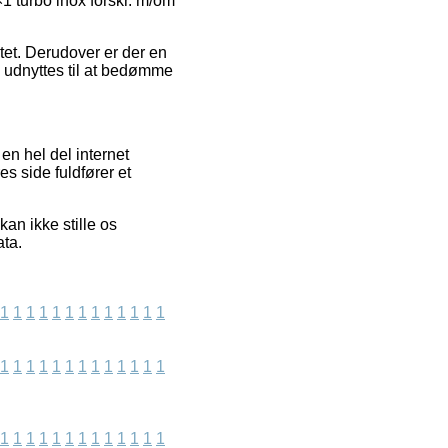
1 turbo inox forskr. m/om
tet. Derudover er der en
å udnyttes til at bedømme
en hel del internet
es side fuldfører et
n ikke stille os
ata.
1
1
1
1
1
1
1
1
1
1
1
1
1
1
1
1
1
1
1
1
1
1
1
1
1
1
1
1
1
1
1
1
1
1
1
1
1
1
1