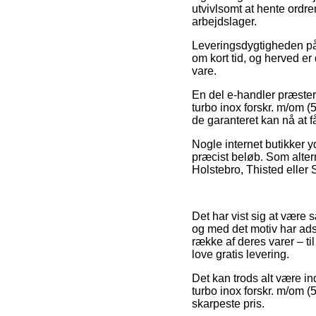
utvivlsomt at hente ordre
arbejdslager.
Leveringsdygtigheden på 
om kort tid, og herved e
vare.
En del e-handler præste
turbo inox forskr. m/om (5
de garanteret kan nå at f
Nogle internet butikker y
præcist beløb. Som alter
Holstebro, Thisted eller S
Det har vist sig at være s
og med det motiv har adsk
række af deres varer – t
love gratis levering.
Det kan trods alt være i
turbo inox forskr. m/om (5
skarpeste pris.