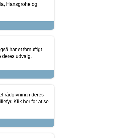
la, Hansgrohe og
så har et fornuftigt
se deres udvalg.
el rådgivning i deres
efyr. Klik her for at se