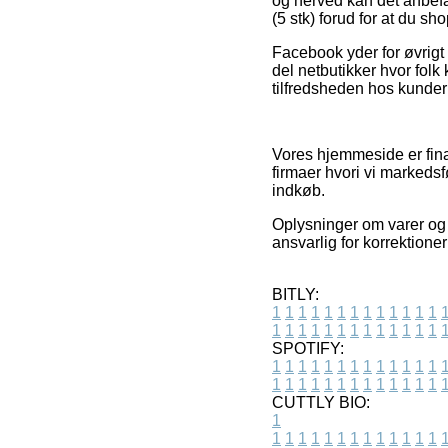
og herved kan det anbefa
(5 stk) forud for at du sh
Facebook yder for øvrigt 
del netbutikker hvor fol
tilfredsheden hos kunder
Vores hjemmeside er finan
firmaer hvori vi markedsf
indkøb.
Oplysninger om varer og
ansvarlig for korrektione
BITLY:
1
1
1
1
1
1
1
1
1
1
1
1
1
1
1
1
1
1
1
1
1
1
1
1
1
1
SPOTIFY:
1
1
1
1
1
1
1
1
1
1
1
1
1
1
1
1
1
1
1
1
1
1
1
1
1
1
CUTTLY BIO:
1
1
1
1
1
1
1
1
1
1
1
1
1
1