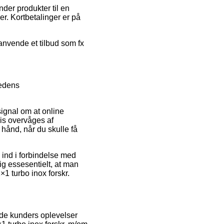
der produkter til en
er. Kortbetalinger er på
anvende et tilbud som fx
hedens
signal om at online
is overvåges af
hånd, når du skulle få
e ind i forbindelse med
dig essesentielt, at man
×1 turbo inox forskr.
nde kunders oplevelser