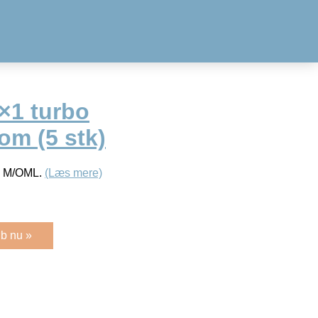
×1 turbo
om (5 stk)
 M/OML.
(Læs mere)
b nu »