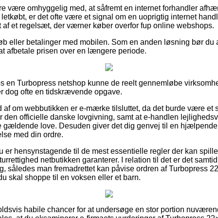
e være omhyggelig med, at såfremt en internet forhandler afhæn
 letkøbt, er det ofte være et signal om en uoprigtig internet handl
 af et regelsæt, der værner køber overfor fup online webshops.
tkøb eller betalinger med mobilen. Som en anden løsning bør du 
 at afbetale prisen over en længere periode.
os en Turbopress netshop kunne de reelt gennemløbe virksom
er dog ofte en tidskrævende opgave.
 ud af om webbutikken er e-mærke tilsluttet, da det burde være et 
den officielle danske lovgivning, samt at e-handlen lejlighedsv
e gældende love. Desuden giver det dig genvej til en hjælpende 
else med din ordre.
du er hensynstagende til de mest essentielle regler der kan spill
eturrettighed netbutikken garanterer. I relation til det er det samti
ing, således man fremadrettet kan påvise ordren af Turbopress 22
u skal shoppe til en voksen eller et barn.
holdsvis habile chancer for at undersøge en stor portion nuvære