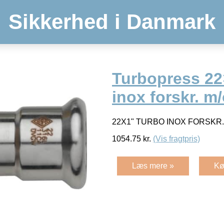
Sikkerhed i Danmark
Turbopress 22
inox forskr. m/
22X1" TURBO INOX FORSKR.
1054.75
kr.
(Vis fragtpris)
Læs mere »
Kø