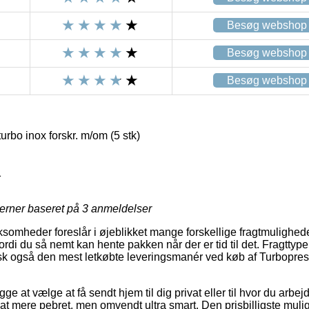
Besøg webshop
Besøg webshop
Besøg webshop
rbo inox forskr. m/om (5 stk)
1
jerner baseret på
3
anmeldelser
rksomheder foreslår i øjeblikket mange forskellige fragtmulighed
di du så nemt kan hente pakken når der er tid til det. Fragttype
k også den mest letkøbte leveringsmanér ved køb af Turbopress
ge at vælge at få sendt hjem til dig privat eller til hvor du arbe
jat mere pebret, men omvendt ultra smart. Den prisbilligste mulig