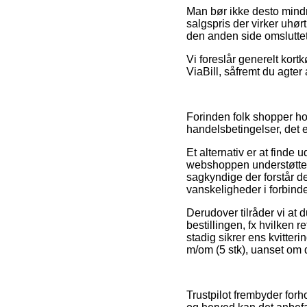
Man bør ikke desto mindr
salgspris der virker uhørt
den anden side omsluttet
Vi foreslår generelt kor
ViaBill, såfremt du agter
Forinden folk shopper h
handelsbetingelser, det 
Et alternativ er at finde
webshoppen understøtter 
sagkyndige der forstår d
vanskeligheder i forbind
Derudover tilråder vi at 
bestillingen, fx hvilken r
stadig sikrer ens kvitter
m/om (5 stk), uanset om d
Trustpilot frembyder for