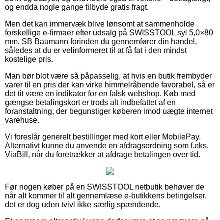
og endda nogle gange tilbyde gratis fragt.
Men det kan immervæk blive lønsomt at sammenholde
forskellige e-firmaer efter udsalg på SWISSTOOL syl 5,0×80
mm, SB Baumann forinden du gennemfører din handel,
således at du er velinformeret til at få fat i den mindst
kostelige pris.
Man bør blot være så påpasselig, at hvis en butik frembyder
varer til en pris der kan virke himmelråbende favorabel, så er
det tit være en indikator for en falsk webshop. Køb med
gængse betalingskort er trods alt indbefattet af en
foranstaltning, der begunstiger køberen imod uægte internet
varehuse.
Vi foreslår generelt bestillinger med kort eller MobilePay.
Alternativt kunne du anvende en afdragsordning som f.eks.
ViaBill, når du foretrækker at afdrage betalingen over tid.
Før nogen køber på en SWISSTOOL netbutik behøver de
når alt kommer til alt gennemlæse e-butikkens betingelser,
det er dog uden tvivl ikke særlig spændende.