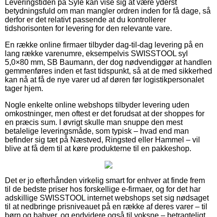
Leveringstiden på Syle kan vise sig at være yderst
betydningsfuld om man mangler ordren inden for få dage, så
derfor er det relativt passende at du kontrollerer
tidshorisonten for levering for den relevante vare.
En række online firmaer tilbyder dag-til-dag levering på en
lang række varenumre, eksempelvis SWISSTOOL syl
5,0×80 mm, SB Baumann, der dog nødvendiggør at handlen
gemmenføres inden et fast tidspunkt, så at de med sikkerhed
kan nå at få de nye varer ud af døren før logistikpersonalet
tager hjem.
Nogle enkelte online webshops tilbyder levering uden
omkostninger, men oftest er det forudsat at der shoppes for
en præcis sum. I øvrigt skulle man snuppe den mest
betalelige leveringsmåde, som typisk – hvad end man
befinder sig tæt på Næstved, Ringsted eller Hammel – vil
blive at få dem til at køre produkterne til en pakkeshop.
Det er jo efterhånden virkelig smart for enhver at finde frem
til de bedste priser hos forskellige e-firmaer, og for det har
adskillige SWISSTOOL internet webshops set sig nødsaget
til at nedbringe prisniveauet på en række af deres varer – til
børn og babyer, og endvidere også til voksne – betragteligt,