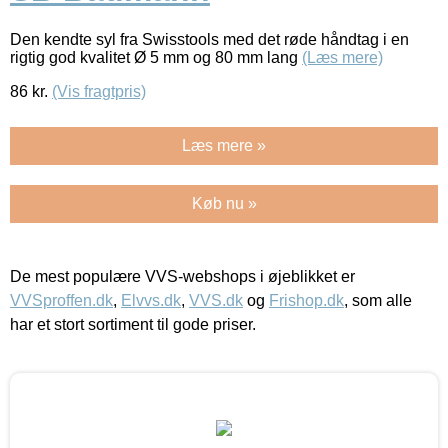
Den kendte syl fra Swisstools med det røde håndtag i en
rigtig god kvalitet Ø 5 mm og 80 mm lang
(Læs mere)
86
kr.
(Vis fragtpris)
Læs mere »
Køb nu »
De mest populære VVS-webshops i øjeblikket er
VVSproffen.dk
,
Elvvs.dk
,
VVS.dk
og
Frishop.dk
, som alle
har et stort sortiment til gode priser.