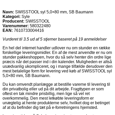
Navn:
SWISSTOOL syl 5,0×80 mm, SB Baumann
Kategori:
Syle
Producent:
SWISSTOOL
Varenummer:
580322480
EAN:
7610733004416
Vurderet til
3.5
ud af 5 stjerner baseret på
19
anmeldelser
En hel del internet handler udlover nu om stunder en række
forskellige leveringsmidler. En af de mest anvendte er nu om
stunder pakkeshoppen, hvor du så selv henter din ordre lige
præcis når det passer ind i din kalender. Muligheden er altså
usædvanlig ukompliceret, og i mange tilfælde derudover den
mest betalelige form for levering ved køb af SWISSTOOL syl
5,0×80 mm, SB Baumann.
Du kan omvendt planlægge at bestille varerne til levering til
din privatbolig eller ud på dit arbejde. Fragttypen er som
oftest en tak mindre prisbillig, men lige så vel ret
overkommelig. Den mest letkøbte leveringsform er
unægtelig at hente produkterne selv, hvilket dog er betinget
af at du befinder dig tæt på e-forretningens hjemsted.