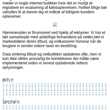
møder vi nogle internet butikker hvor det er muligt at
registrere en evaluering af købsoplevelsen, hvilket tillige bør
udnyttes til at danne dig et indtryk af tidligere kunders
oplevelser.
Hjemmesiden er finansieret ved hjælp af reklamer. Vi har et
tæt samarbejde med adskillige forhandlere på nettet idet vi
markedsfører deres tilbud, og indkasserer honorar når de
brugere vi sender videre laver en bestilling.
Data omkring tilbud og netbutikker opdateres ofte, men vi
kan ikke stilles ansvarlig for korrektioner der måtte være
implementeret siden vi senest opdaterede sidens
oplysninger.
BITLY:
1
1
1
1
1
1
1
1
1
1
1
1
1
1
1
1
1
1
1
1
1
1
1
1
1
1
1
1
1
1
1
1
1
1
1
1
1
1
1
1
1
1
1
1
1
1
1
1
1
1
1
1
1
1
1
1
1
1
1
1
1
1
1
1
1
1
1
1
1
1
1
1
1
1
1
1
1
1
1
1
1
1
1
1
1
1
1
1
1
1
1
1
1
1
1
1
1
1
1
1
SPOTIFY:
1
1
1
1
1
1
1
1
1
1
1
1
1
1
1
1
1
1
1
1
1
1
1
1
1
1
1
1
1
1
1
1
1