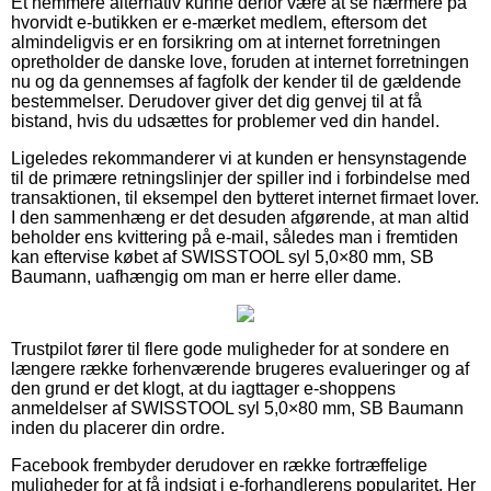
Et nemmere alternativ kunne derfor være at se nærmere på
hvorvidt e-butikken er e-mærket medlem, eftersom det
almindeligvis er en forsikring om at internet forretningen
opretholder de danske love, foruden at internet forretningen
nu og da gennemses af fagfolk der kender til de gældende
bestemmelser. Derudover giver det dig genvej til at få
bistand, hvis du udsættes for problemer ved din handel.
Ligeledes rekommanderer vi at kunden er hensynstagende
til de primære retningslinjer der spiller ind i forbindelse med
transaktionen, til eksempel den bytteret internet firmaet lover.
I den sammenhæng er det desuden afgørende, at man altid
beholder ens kvittering på e-mail, således man i fremtiden
kan eftervise købet af SWISSTOOL syl 5,0×80 mm, SB
Baumann, uafhængig om man er herre eller dame.
Trustpilot fører til flere gode muligheder for at sondere en
længere række forhenværende brugeres evalueringer og af
den grund er det klogt, at du iagttager e-shoppens
anmeldelser af SWISSTOOL syl 5,0×80 mm, SB Baumann
inden du placerer din ordre.
Facebook frembyder derudover en række fortræffelige
muligheder for at få indsigt i e-forhandlerens popularitet. Her