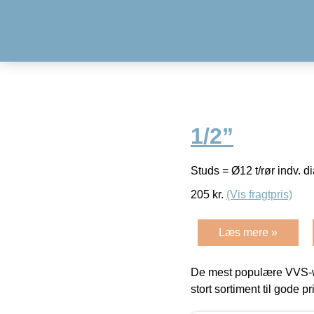
1/2”
Studs = Ø12 t/rør indv. d
205
kr.
(Vis fragtpris)
Læs mere »
De mest populære VVS-w
stort sortiment til gode pr