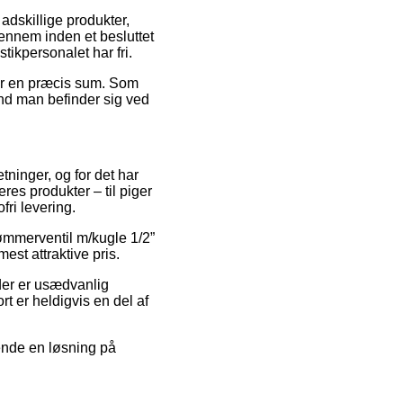
adskillige produkter,
ennem inden et besluttet
tikpersonalet har fri.
for en præcis sum. Som
end man befinder sig ved
etninger, og for det har
res produkter – til piger
ri levering.
Svømmerventil m/kugle 1/2”
est attraktive pris.
 der er usædvanlig
t er heldigvis en del af
vende en løsning på