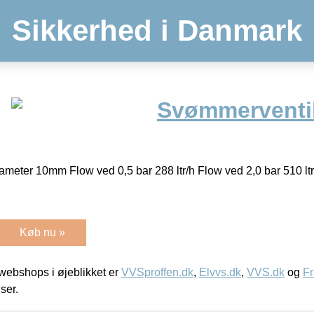
Sikkerhed i Danmark
Svømmerventil
iameter 10mm Flow ved 0,5 bar 288 ltr/h Flow ved 2,0 bar 510 ltr
Køb nu »
ebshops i øjeblikket er
VVSproffen.dk
,
Elvvs.dk
,
VVS.dk
og
Fr
iser.