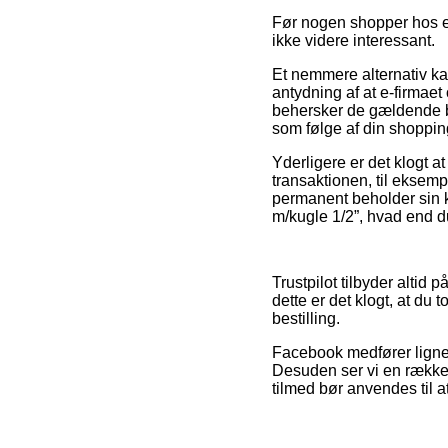
Før nogen shopper hos en
ikke videre interessant.
Et nemmere alternativ k
antydning af at e-firmaet
behersker de gældende be
som følge af din shoppin
Yderligere er det klogt 
transaktionen, til eksempe
permanent beholder sin k
m/kugle 1/2”, hvad end du
Trustpilot tilbyder altid
dette er det klogt, at du
bestilling.
Facebook medfører lignen
Desuden ser vi en række
tilmed bør anvendes til at