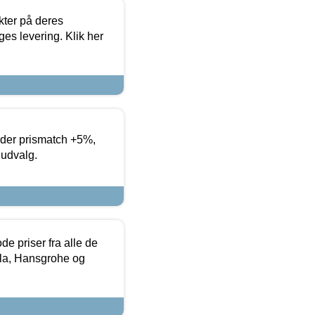
ter på deres
es levering. Klik her
yder prismatch +5%,
 udvalg.
de priser fra alle de
la, Hansgrohe og