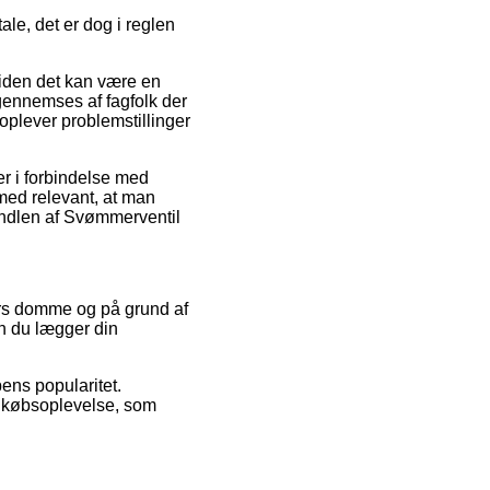
le, det er dog i reglen
siden det kan være en
 gennemses af fagfolk der
plever problemstillinger
r i forbindelse med
ilmed relevant, at man
andlen af Svømmerventil
ters domme og på grund af
en du lægger din
ens popularitet.
s købsoplevelse, som