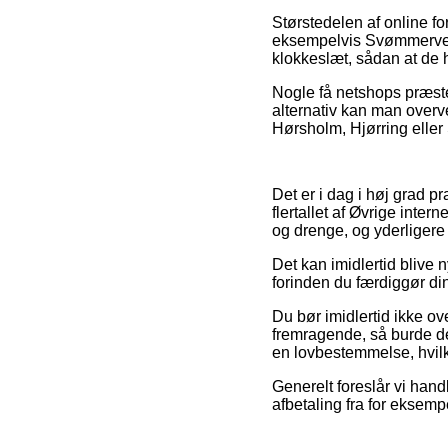
Størstedelen af online fo
eksempelvis Svømmerventi
klokkeslæt, sådan at de ha
Nogle få netshops præste
alternativ kan man overv
Hørsholm, Hjørring eller 
Det er i dag i høj grad pr
flertallet af Øvrige inte
og drenge, og yderligere 
Det kan imidlertid blive 
forinden du færdiggør din 
Du bør imidlertid ikke ov
fremragende, så burde de
en lovbestemmelse, hvilk
Generelt foreslår vi hand
afbetaling fra for eksempe