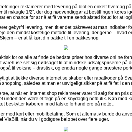
rretninger reklamerer med levering på blot en enkelt hverdag på 
l m/kugle 1/2”, der dog nødvendiggør at bestillingen køres ig
r en chance for at nå at få varerne sendt afsted forud for at logis
rer gebyrfri levering, men tit er det påkrævet at man indkøber 
eje den mindst kostelige metode til levering, der gerne – hvad 
Skjern – er at få kørt din pakke til en pakkeshop.
aktisk for os alle at finde de bedste priser hos diverse online forr
rnet varehuse set sig nødsaget til at mindske udsalgspriserne på de
også til voksne – drastisk, og endda nogle gange præstere portof
nyttigt at tjekke diverse internet selskaber efter rabatkoder på 
shopping, således at man er usvigeligt sikker på at få fat i den m
erse, at når en internet shop reklamerer varer til salg for en pris
t undertiden være et tegn på en snydagtig netbutik. Køb med kor
et beskytter køberen imod falske forhandlere på nettet.
ler med kort eller mobilbetaling. Som et alternativ burde du an
l ViaBill, når du vil godtgøre beløbet over flere uger.