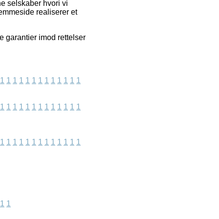
e selskaber hvori vi
jemmeside realiserer et
 garantier imod rettelser
1
1
1
1
1
1
1
1
1
1
1
1
1
1
1
1
1
1
1
1
1
1
1
1
1
1
1
1
1
1
1
1
1
1
1
1
1
1
1
1
1