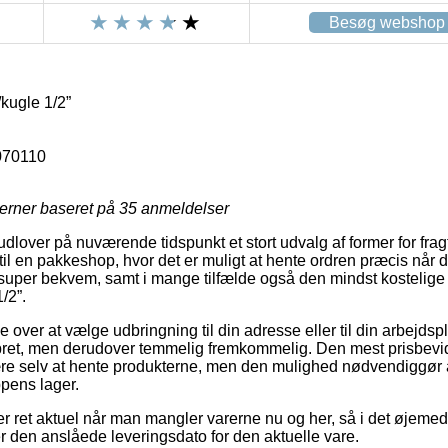
Besøg webshop
kugle 1/2”
070110
jerner baseret på
35
anmeldelser
dlover på nuværende tidspunkt et stort udvalg af former for fragt
 til en pakkeshop, hvor det er muligt at hente ordren præcis når d
uper bekvem, samt i mange tilfælde også den mindst kostelige 
/2”.
over at vælge udbringning til din adresse eller til din arbejds
bret, men derudover temmelig fremkommelig. Den mest prisbevid
e selv at hente produkterne, men den mulighed nødvendiggør at 
pens lager.
er ret aktuel når man mangler varerne nu og her, så i det øjeme
r den anslåede leveringsdato for den aktuelle vare.