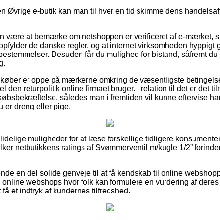
 Øvrige e-butik kan man til hver en tid skimme dens handelsafta
an være at bemærke om netshoppen er verificeret af e-mærket, 
 opfylder de danske regler, og at internet virksomheden hyppigt
stemmelser. Desuden får du mulighed for bistand, såfremt du o
g.
at køber er oppe på mærkerne omkring de væsentligste betingelse
l den returpolitik online firmaet bruger. I relation til det er det t
øbsbekræftelse, således man i fremtiden vil kunne eftervise h
 er dreng eller pige.
 pålidelige muligheder for at læse forskellige tidligere konsumen
 tolker netbutikkens ratings af Svømmerventil m/kugle 1/2” forind
de en del solide genveje til at få kendskab til online webshopp
 online webshops hvor folk kan formulere en vurdering af dere
 få et indtryk af kundernes tilfredshed.