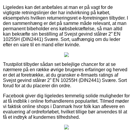
Ligeledes kan det anbefales at man er på vagt for de
vigtigste retningslinjer der har indvirkning på købet,
eksempelvis hvilken returneringsret e-forretningen tilbyder. I
den sammenhæng er det på samme måde relevant, at man
permanent bibeholder ens købsbekræftelse, så man altid
kan bekræfte sin bestilling af Svejst gevind stålrør 2” EN
10255H (DIN2441) Svære. Sort, uafhængig om du leder
efter en vare til en mand eller kvinde.
Trustpilot tilbyder sådan set belejlige chancer for at se
nærmere på en række øvrige brugeres erfaringer og herved
er det at foretrække, at du gransker e-firmaets ratings af
Svejst gevind stålrør 2” EN 10255H (DIN2441) Svære. Sort
forud for at du placerer din ordre.
Facebook giver dig ligeledes temmelig solide muligheder for
at få indblik i online forhandlerens popularitet. Tilmed møder
vi faktisk online shops i Danmark hvor folk kan aflevere en
evaluering af ordreforløbet, hvilket tillige bør anvendes til at
få et indtryk af kundernes tilfredshed.