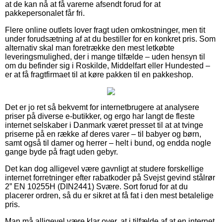
at de kan nå at få varerne afsendt forud for at
pakkepersonalet får fri.
Flere online outlets lover fragt uden omkostninger, men tit
under forudsætning af at du bestiller for en konkret pris. Som
alternativ skal man foretrække den mest letkøbte
leveringsmulighed, der i mange tilfælde – uden hensyn til
om du befinder sig i Roskilde, Middelfart eller Hundested –
er at få fragtfirmaet til at køre pakken til en pakkeshop.
Det er jo ret så bekvemt for internetbrugere at analysere
priser på diverse e-butikker, og ergo har langt de fleste
internet selskaber i Danmark været presset til at at tvinge
priserne på en række af deres varer – til babyer og børn,
samt også til damer og herrer – helt i bund, og endda nogle
gange byde på fragt uden gebyr.
Det kan dog alligevel være gavnligt at studere forskellige
internet forretninger efter rabatkoder på Svejst gevind stålrør
2” EN 10255H (DIN2441) Svære. Sort forud for at du
placerer ordren, så du er sikret at få fat i den mest betalelige
pris.
Man må alligevel være klar over, at i tilfælde af at en internet