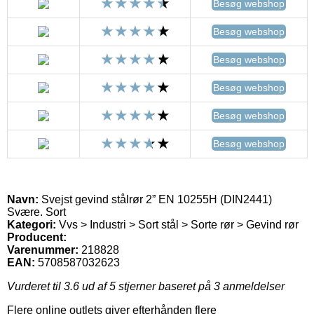
Besøg webshop
Besøg webshop
Besøg webshop
Besøg webshop
Besøg webshop
Besøg webshop
Navn:
Svejst gevind stålrør 2” EN 10255H (DIN2441)
Svære. Sort
Kategori:
Vvs > Industri > Sort stål > Sorte rør > Gevind rør
Producent:
Varenummer:
218828
EAN:
5708587032623
Vurderet til
3.6
ud af 5 stjerner baseret på
3
anmeldelser
Flere online outlets giver efterhånden flere