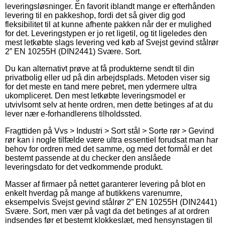
leveringsløsninger. En favorit iblandt mange er efterhånden
levering til en pakkeshop, fordi det så giver dig god
fleksibilitet til at kunne afhente pakken når der er mulighed
for det. Leveringstypen er jo ret ligetil, og tit ligeledes den
mest letkøbte slags levering ved køb af Svejst gevind stålrør
2” EN 10255H (DIN2441) Svære. Sort.
Du kan alternativt prøve at få produkterne sendt til din
privatbolig eller ud på din arbejdsplads. Metoden viser sig
for det meste en tand mere pebret, men ydermere ultra
ukompliceret. Den mest letkøbte leveringsmodel er
utvivlsomt selv at hente ordren, men dette betinges af at du
lever nær e-forhandlerens tilholdssted.
Fragttiden på Vvs > Industri > Sort stål > Sorte rør > Gevind
rør kan i nogle tilfælde være ultra essentiel forudsat man har
behov for ordren med det samme, og med det formål er det
bestemt passende at du checker den anslåede
leveringsdato for det vedkommende produkt.
Masser af firmaer på nettet garanterer levering på blot en
enkelt hverdag på mange af butikkens varenumre,
eksempelvis Svejst gevind stålrør 2” EN 10255H (DIN2441)
Svære. Sort, men vær på vagt da det betinges af at ordren
indsendes før et bestemt klokkeslæt, med hensynstagen til