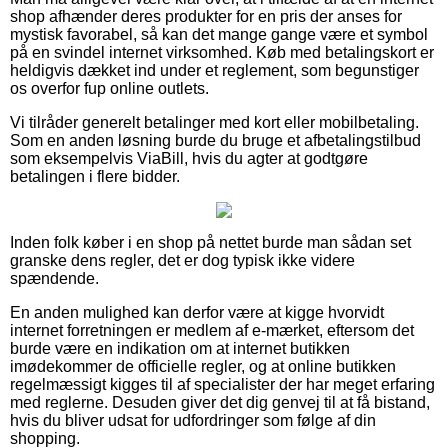
shop afhænder deres produkter for en pris der anses for
mystisk favorabel, så kan det mange gange være et symbol
på en svindel internet virksomhed. Køb med betalingskort er
heldigvis dækket ind under et reglement, som begunstiger
os overfor fup online outlets.
Vi tilråder generelt betalinger med kort eller mobilbetaling.
Som en anden løsning burde du bruge et afbetalingstilbud
som eksempelvis ViaBill, hvis du agter at godtgøre
betalingen i flere bidder.
Inden folk køber i en shop på nettet burde man sådan set
granske dens regler, det er dog typisk ikke videre
spændende.
En anden mulighed kan derfor være at kigge hvorvidt
internet forretningen er medlem af e-mærket, eftersom det
burde være en indikation om at internet butikken
imødekommer de officielle regler, og at online butikken
regelmæssigt kigges til af specialister der har meget erfaring
med reglerne. Desuden giver det dig genvej til at få bistand,
hvis du bliver udsat for udfordringer som følge af din
shopping.