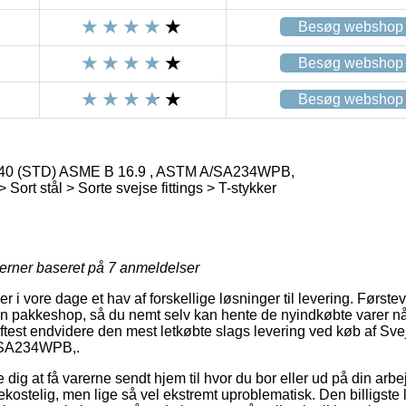
Besøg webshop
Besøg webshop
Besøg webshop
 40 (STD) ASME B 16.9 , ASTM A/SA234WPB,
> Sort stål > Sorte svejse fittings > T-stykker
jerner baseret på
7
anmeldelser
r i vore dage et hav af forskellige løsninger til levering. Første
 en pakkeshop, så du nemt selv kan hente de nyindkøbte varer nå
 oftest endvidere den mest letkøbte slags levering ved køb af Sv
/SA234WPB,.
 dig at få varerne sendt hjem til hvor du bor eller ud på din ar
ekostelig, men lige så vel ekstremt uproblematisk. Den billigst