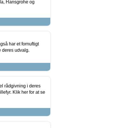
la, Hansgrohe og
så har et fornuftigt
se deres udvalg.
el rådgivning i deres
efyr. Klik her for at se