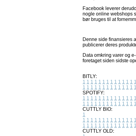
Facebook leverer derudove
nogle online webshops so
bør bruges til at fornem
Denne side finansieres a
publicerer deres produkt
Data omkring varer og e-
foretaget siden sidste op
BITLY:
1
1
1
1
1
1
1
1
1
1
1
1
1
1
1
1
1
1
1
1
1
1
1
1
1
1
SPOTIFY:
1
1
1
1
1
1
1
1
1
1
1
1
1
1
1
1
1
1
1
1
1
1
1
1
1
1
CUTTLY BIO:
1
1
1
1
1
1
1
1
1
1
1
1
1
1
1
1
1
1
1
1
1
1
1
1
1
1
1
CUTTLY OLD: