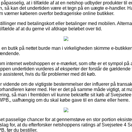
 påpasselig, at i tilfælde af at en netshop udbyder produkter til
n, så kan det undertiden være et tegn på en uægte e-handler. H
om værner køberen overfor bedrageriske online butikker.
tillinger med betalingskort eller betalinger med mobilen. Alternat
 tilfælde af at du gerne vil afdrage beløbet over tid.
en butik på nettet burde man i virkeligheden skimme e-butikkens
spændende.
e om internet webshoppen er e-mærket, som ofte er et sympol på 
oppen undertiden vurderes af eksperter der forstår de gældende 
e assisteret, hvis du får problemer med dit køb.
 er vidende om de vigtigste bestemmelser der influerer på trans
 forhandleren kører med. Her er det på samme måde vigtigt, at man
ering, så man i fremtiden vil kunne bekræfte sit køb af Svejse
B,, uafhængig om du skal købe gave til en dame eller herre.
an set passelige chancer for at gennemstøve en stor portion eksi
et slag for, at du efterforsker netshoppens ratings af Svejsetee 
 før du bestiller.