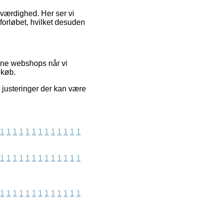
oværdighed. Her ser vi
orløbet, hvilket desuden
ine webshops når vi
 køb.
 justeringer der kan være
1
1
1
1
1
1
1
1
1
1
1
1
1
1
1
1
1
1
1
1
1
1
1
1
1
1
1
1
1
1
1
1
1
1
1
1
1
1
1