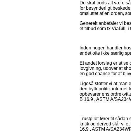
Du skal trods alt være så
for besynderligt beskede
omsluttet af en orden, s
Generelt anbefaler vi bes
et tilbud som fx ViaBill, i
Inden nogen handler hos 
er det ofte ikke særlig 
Et andet forslag er at s
lovgivning, udover at sh
en god chance for at bliv
Ligeså støtter vi at man
den byttepolitik internet
opbevarer ens ordrekvitt
B 16.9 , ASTM A/SA234WP
Trustpilot fører til såd
kritik og derved slår vi 
16.9 , ASTM A/SA234WPB,