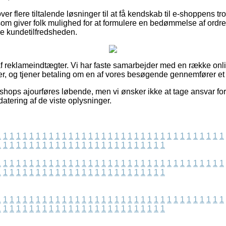
r flere tiltalende løsninger til at få kendskab til e-shoppens tr
m giver folk mulighed for at formulere en bedømmelse af ordref
me kundetilfredsheden.
f reklameindtægter. Vi har faste samarbejder med en række onl
er, og tjener betaling om en af vores besøgende gennemfører et
shops ajourføres løbende, men vi ønsker ikke at tage ansvar for
datering af de viste oplysninger.
1
1
1
1
1
1
1
1
1
1
1
1
1
1
1
1
1
1
1
1
1
1
1
1
1
1
1
1
1
1
1
1
1
1
1
1
1
1
1
1
1
1
1
1
1
1
1
1
1
1
1
1
1
1
1
1
1
1
1
1
1
1
1
1
1
1
1
1
1
1
1
1
1
1
1
1
1
1
1
1
1
1
1
1
1
1
1
1
1
1
1
1
1
1
1
1
1
1
1
1
1
1
1
1
1
1
1
1
1
1
1
1
1
1
1
1
1
1
1
1
1
1
1
1
1
1
1
1
1
1
1
1
1
1
1
1
1
1
1
1
1
1
1
1
1
1
1
1
1
1
1
1
1
1
1
1
1
1
1
1
1
1
1
1
1
1
1
1
1
1
1
1
1
1
1
1
1
1
1
1
1
1
1