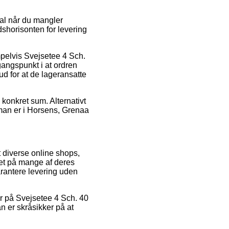
ital når du mangler
dshorisonten for levering
mpelvis Svejsetee 4 Sch.
ngspunkt i at ordren
ud for at de lageransatte
 konkret sum. Alternativt
man er i Horsens, Grenaa
t diverse online shops,
uet på mange af deres
arantere levering uden
er på Svejsetee 4 Sch. 40
er skråsikker på at