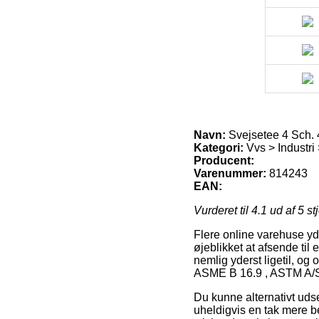
Navn:
Svejsetee 4 Sch.
Kategori:
Vvs > Industri 
Producent:
Varenummer:
814243
EAN:
Vurderet til
4.1
ud af 5 st
Flere online varehuse yde
øjeblikket at afsende til
nemlig yderst ligetil, og
ASME B 16.9 , ASTM A
Du kunne alternativt udse
uheldigvis en tak mere b