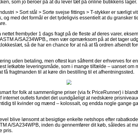
akken, som jo beroer på at du lever tæt på online butikkens lager.
ustri > Sort stål > Sorte svejse fittings > T-stykker er særligt v
, og med det formål er det tydeligvis essentielt at du gransker ti
re.
 nettet frembyder 1 dags fragt på de fleste af deres varer, ekse
 ASTM A/SA234WPB,, men vær opmærksom på at det tager udga
 klokkeslæt, så de har en chance for at nå at få ordren afsendt for
vering uden betaling, men oftest kun såfremt der erhverves for en
est letkøbte leveringsmåde, som i mange tilfælde – uanset om 
t få fragtmanden til at køre din bestilling til et afhentningssted.
mart for folk at sammenligne priser (via fx PriceRunner) i bland
af internet outlets fundet det uundgåeligt at nedskære prisnivea
samtidig til kvinder og mænd – kolossalt, og endda nogle gange g
gevel blive lønsomt at besigtige enkelte netshops efter rabatkod
M A/SA234WPB, inden du gennemfører dit køb, således at man 
e pris.