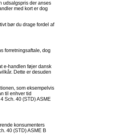
 en udsalgspris der anses
andler med kort er dog
ivt bør du drage fordel af
 forretningsaftale, dog
at e-handlen føjer dansk
vilkår. Dette er desuden
aktionen, som eksempelvis
 til enhver tid
tee 4 Sch. 40 (STD) ASME
sterende konsumenters
4 Sch. 40 (STD) ASME B