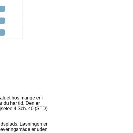
valget hos mange er i
r du har tid. Den er
ejsetee 4 Sch. 40 (STD)
bejdsplads. Løsningen er
e leveringsmåde er uden