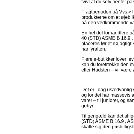
tvivl at du selv henter p
Fragtperioden på Vvs > Ind
produkterne om et øjeblik
på den vedkommende va
En hel del forhandlere på
40 (STD) ASME B 16.9 ,
placeres før et nøjagtigt
har fyraften.
Flere e-butikker lover le
kan du foretrække den m
eller Hadsten – vil være a
Det er i dag usædvanlig s
og for det har massevis 
varer – til juniorer, og 
gebyr.
Til gengæld kan det alli
(STD) ASME B 16.9 , AST
skaffe sig den prisbilligst