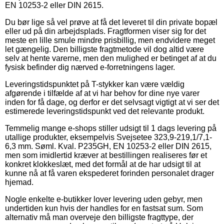
EN 10253-2 eller DIN 2615.
Du bør lige så vel prøve at få det leveret til din private bopæl
eller ud på din arbejdsplads. Fragtformen viser sig for det
meste en lille smule mindre prisbillig, men endvidere meget
let gængelig. Den billigste fragtmetode vil dog altid være
selv at hente varerne, men den mulighed er betinget af at du
fysisk befinder dig nærved e-forretningens lager.
Leveringstidspunktet på T-stykker kan være vældig
afgørende i tilfælde af at vi har behov for dine nye varer
inden for få dage, og derfor er det selvsagt vigtigt at vi ser det
estimerede leveringstidspunkt ved det relevante produkt.
Temmelig mange e-shops stiller udsigt til 1 dags levering på
utallige produkter, eksempelvis Svejsetee 323,9-219,1/7,1-
6,3 mm. Søml. Kval. P235GH, EN 10253-2 eller DIN 2615,
men som imidlertid kræver at bestillingen realiseres før et
konkret klokkeslæt, med det formål at de har udsigt til at
kunne nå at få varen ekspederet forinden personalet drager
hjemad.
Nogle enkelte e-butikker lover levering uden gebyr, men
undertiden kun hvis der handles for en fastsat sum. Som
alternativ må man overveje den billigste fragttype, der