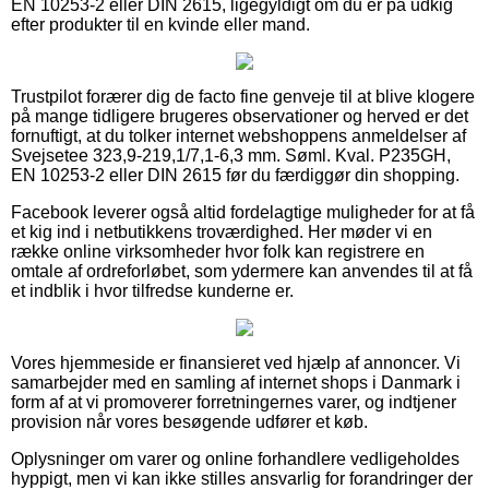
EN 10253-2 eller DIN 2615, ligegyldigt om du er på udkig
efter produkter til en kvinde eller mand.
Trustpilot forærer dig de facto fine genveje til at blive klogere
på mange tidligere brugeres observationer og herved er det
fornuftigt, at du tolker internet webshoppens anmeldelser af
Svejsetee 323,9-219,1/7,1-6,3 mm. Søml. Kval. P235GH,
EN 10253-2 eller DIN 2615 før du færdiggør din shopping.
Facebook leverer også altid fordelagtige muligheder for at få
et kig ind i netbutikkens troværdighed. Her møder vi en
række online virksomheder hvor folk kan registrere en
omtale af ordreforløbet, som ydermere kan anvendes til at få
et indblik i hvor tilfredse kunderne er.
Vores hjemmeside er finansieret ved hjælp af annoncer. Vi
samarbejder med en samling af internet shops i Danmark i
form af at vi promoverer forretningernes varer, og indtjener
provision når vores besøgende udfører et køb.
Oplysninger om varer og online forhandlere vedligeholdes
hyppigt, men vi kan ikke stilles ansvarlig for forandringer der