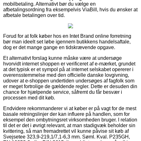
mobilbetaling. Alternativt bør du vælge en
afbetalingsordning fra eksempelvis ViaBill, hvis du ønsker at
afbetale betalingen over tid.
Forud for at folk køber hos en Intet Brand online forretning
bør man ideelt set løbe igennem butikkens handelsaftale,
dog er det mange gange en tidskrævende opgave.
Et alternativt forslag kunne måske være at undersøge
hvorvidt internet shoppen er verificeret af e-mærket, grundet
at det typisk er et sympol på at internet selskabet opererer i
overensstemmelse med den officielle danske lovgivning,
udover at e-shoppen undertiden undersøges af fagfolk som
er meget fortrolige de gældende regler. Dette er desuden din
chance for hjælpende service, såfremt du får besvær i
processen med dit køb.
Endvidere rekommanderer vi at køber er på vagt for de mest
basale retningslinjer der kan influere på handlen, som for
eksempel den ombytningsret virksomheden bruger. I relation
til det er det i øvrigt relevant, at man stadigvæk beholder sin
kvittering, så man fremadrettet vil kunne påvise sit køb af
Svejsetee 323,9-219,1/7,1-6,3 mm. Søml. Kval. P235GH,