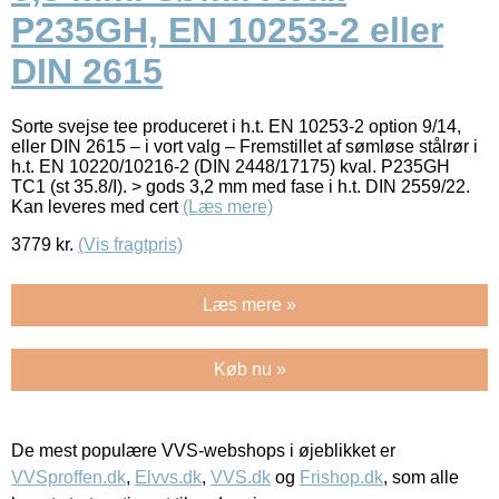
P235GH, EN 10253-2 eller
DIN 2615
Sorte svejse tee produceret i h.t. EN 10253-2 option 9/14,
eller DIN 2615 – i vort valg – Fremstillet af sømløse stålrør i
h.t. EN 10220/10216-2 (DIN 2448/17175) kval. P235GH
TC1 (st 35.8/I). > gods 3,2 mm med fase i h.t. DIN 2559/22.
Kan leveres med cert
(Læs mere)
3779
kr.
(Vis fragtpris)
Læs mere »
Køb nu »
De mest populære VVS-webshops i øjeblikket er
VVSproffen.dk
,
Elvvs.dk
,
VVS.dk
og
Frishop.dk
, som alle