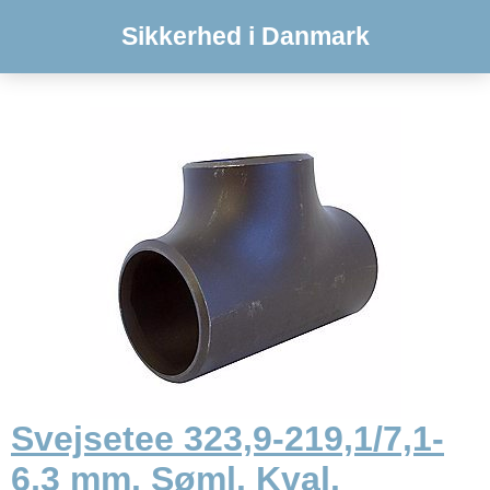
Sikkerhed i Danmark
Svejsetee 323,9-219,1/7,1-
6,3 mm. Søml. Kval.