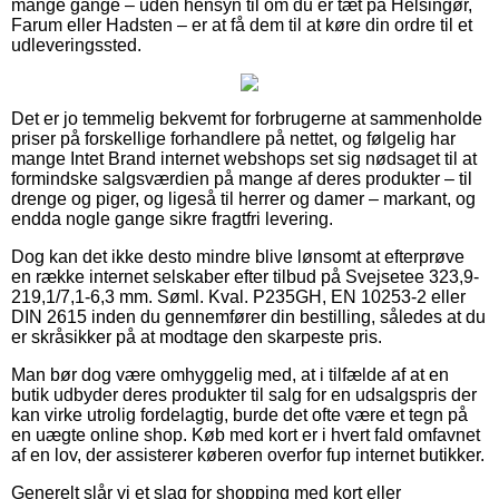
mange gange – uden hensyn til om du er tæt på Helsingør,
Farum eller Hadsten – er at få dem til at køre din ordre til et
udleveringssted.
Det er jo temmelig bekvemt for forbrugerne at sammenholde
priser på forskellige forhandlere på nettet, og følgelig har
mange Intet Brand internet webshops set sig nødsaget til at
formindske salgsværdien på mange af deres produkter – til
drenge og piger, og ligeså til herrer og damer – markant, og
endda nogle gange sikre fragtfri levering.
Dog kan det ikke desto mindre blive lønsomt at efterprøve
en række internet selskaber efter tilbud på Svejsetee 323,9-
219,1/7,1-6,3 mm. Søml. Kval. P235GH, EN 10253-2 eller
DIN 2615 inden du gennemfører din bestilling, således at du
er skråsikker på at modtage den skarpeste pris.
Man bør dog være omhyggelig med, at i tilfælde af at en
butik udbyder deres produkter til salg for en udsalgspris der
kan virke utrolig fordelagtig, burde det ofte være et tegn på
en uægte online shop. Køb med kort er i hvert fald omfavnet
af en lov, der assisterer køberen overfor fup internet butikker.
Generelt slår vi et slag for shopping med kort eller