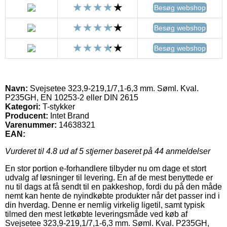
Besøg webshop
Besøg webshop
Besøg webshop
Navn:
Svejsetee 323,9-219,1/7,1-6,3 mm. Søml. Kval.
P235GH, EN 10253-2 eller DIN 2615
Kategori:
T-stykker
Producent:
Intet Brand
Varenummer:
14638321
EAN:
Vurderet til
4.8
ud af 5 stjerner baseret på
44
anmeldelser
En stor portion e-forhandlere tilbyder nu om dage et stort
udvalg af løsninger til levering. En af de mest benyttede er
nu til dags at få sendt til en pakkeshop, fordi du på den måde
nemt kan hente de nyindkøbte produkter når det passer ind i
din hverdag. Denne er nemlig virkelig ligetil, samt typisk
tilmed den mest letkøbte leveringsmåde ved køb af
Svejsetee 323,9-219,1/7,1-6,3 mm. Søml. Kval. P235GH,