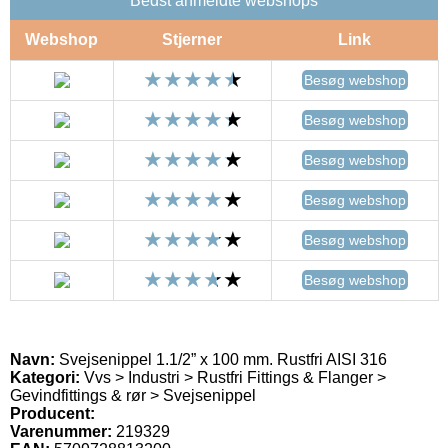
Bedst anmeldte webshops
Webshop
Stjerner
Link
Besøg webshop
Besøg webshop
Besøg webshop
Besøg webshop
Besøg webshop
Besøg webshop
Navn:
Svejsenippel 1.1/2” x 100 mm. Rustfri AISI 316
Kategori:
Vvs > Industri > Rustfri Fittings & Flanger >
Gevindfittings & rør > Svejsenippel
Producent:
Varenummer:
219329