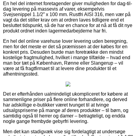
En hel del internet foretagender giver muligheden for dag-til-
dag levering på massevis af varer, eksempelvis
Svejsenippel 1.1/2” x 100 mm. Rustfri AISI 316, men vær på
vagt da det stiller krav om at ordren laves tidligere end et
besluttet tidspunkt, så de har en chance for at nå at få dit nye
produkt ordnet inden lagermedarbejderne har fri.
En hel del online varehuse lover levering uden beregning,
men for det meste er det så præmissen at der købes for en
konkret pris. Desuden burde man foretrække den mindst
kostelige fragtmulighed, hvilket i mange tilfælde – hvad end
man bor tæt på København, Rønne eller Slangerup – vil
være at få fragtfirmaet til at levere dine produkter til et
afhentningssted.
Det er efterhånden ualmindeligt ukompliceret for købere at
sammenligne priser på flere online forhandlere, og derved
har adskillige e-butikker været tvunget til at tvinge
udsalgspriserne på mange af deres produkter – til børn, og
samtidig også til herrer og damer – betragteligt, og endda
nogle gange frembyde gebyrfri levering.
Men det kan stadigvæk vise sig fordelagtigt at undersøge