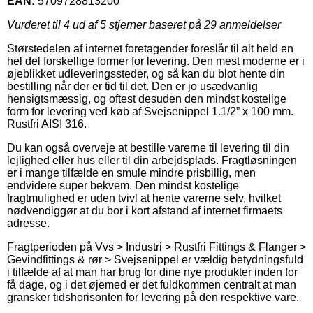
EAN:
5709728813200
Vurderet til
4
ud af 5 stjerner baseret på
29
anmeldelser
Størstedelen af internet foretagender foreslår til alt held en
hel del forskellige former for levering. Den mest moderne er i
øjeblikket udleveringssteder, og så kan du blot hente din
bestilling når der er tid til det. Den er jo usædvanlig
hensigtsmæssig, og oftest desuden den mindst kostelige
form for levering ved køb af Svejsenippel 1.1/2” x 100 mm.
Rustfri AISI 316.
Du kan også overveje at bestille varerne til levering til din
lejlighed eller hus eller til din arbejdsplads. Fragtløsningen
er i mange tilfælde en smule mindre prisbillig, men
endvidere super bekvem. Den mindst kostelige
fragtmulighed er uden tvivl at hente varerne selv, hvilket
nødvendiggør at du bor i kort afstand af internet firmaets
adresse.
Fragtperioden på Vvs > Industri > Rustfri Fittings & Flanger >
Gevindfittings & rør > Svejsenippel er vældig betydningsfuld
i tilfælde af at man har brug for dine nye produkter inden for
få dage, og i det øjemed er det fuldkommen centralt at man
gransker tidshorisonten for levering på den respektive vare.