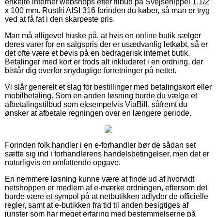
enkelte internet webshops efter tilbud på Svejsenippel 1.1/2”
x 100 mm. Rustfri AISI 316 forinden du køber, så man er tryg
ved at få fat i den skarpeste pris.
Man må alligevel huske på, at hvis en online butik sælger
deres varer for en salgspris der er usædvanlig letkøbt, så er
det ofte være et bevis på en bedragerisk internet butik.
Betalinger med kort er trods alt inkluderet i en ordning, der
bistår dig overfor snydagtige forretninger på nettet.
Vi slår generelt et slag for bestillinger med betalingskort eller
mobilbetaling. Som en anden løsning burde du vælge et
afbetalingstilbud som eksempelvis ViaBill, såfremt du
ønsker at afbetale regningen over en længere periode.
Forinden folk handler i en e-forhandler bør de sådan set
sætte sig ind i forhandlerens handelsbetingelser, men det er
naturligvis en omfattende opgave.
En nemmere løsning kunne være at finde ud af hvorvidt
netshoppen er medlem af e-mærke ordningen, eftersom det
burde være et sympol på at netbutikken adlyder de officielle
regler, samt at e-butikken fra tid til anden besigtiges af
jurister som har meget erfaring med bestemmelserne på