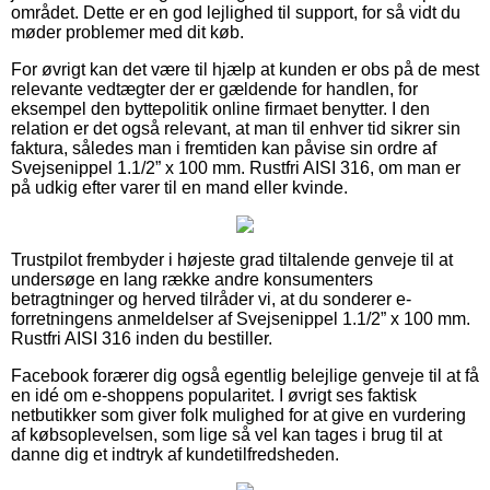
området. Dette er en god lejlighed til support, for så vidt du
møder problemer med dit køb.
For øvrigt kan det være til hjælp at kunden er obs på de mest
relevante vedtægter der er gældende for handlen, for
eksempel den byttepolitik online firmaet benytter. I den
relation er det også relevant, at man til enhver tid sikrer sin
faktura, således man i fremtiden kan påvise sin ordre af
Svejsenippel 1.1/2” x 100 mm. Rustfri AISI 316, om man er
på udkig efter varer til en mand eller kvinde.
Trustpilot frembyder i højeste grad tiltalende genveje til at
undersøge en lang række andre konsumenters
betragtninger og herved tilråder vi, at du sonderer e-
forretningens anmeldelser af Svejsenippel 1.1/2” x 100 mm.
Rustfri AISI 316 inden du bestiller.
Facebook forærer dig også egentlig belejlige genveje til at få
en idé om e-shoppens popularitet. I øvrigt ses faktisk
netbutikker som giver folk mulighed for at give en vurdering
af købsoplevelsen, som lige så vel kan tages i brug til at
danne dig et indtryk af kundetilfredsheden.