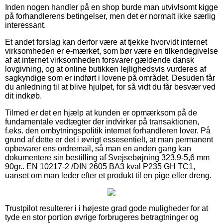
Inden nogen handler på en shop burde man utvivlsomt kigge
på forhandlerens betingelser, men det er normalt ikke særlig
interessant.
Et andet forslag kan derfor være at tjekke hvorvidt internet
virksomheden er e-mærket, som bør være en tilkendegivelse
af at internet virksomheden forsvarer gældende dansk
lovgivning, og at online butikken lejlighedsvis vurderes af
sagkyndige som er indført i lovene på området. Desuden får
du anledning til at blive hjulpet, for så vidt du får besvær ved
dit indkøb.
Tilmed er det en hjælp at kunden er opmærksom på de
fundamentale vedtægter der indvirker på transaktionen,
f.eks. den ombytningspolitik internet forhandleren lover. På
grund af dette er det i øvrigt essesentielt, at man permanent
opbevarer ens ordremail, så man en anden gang kan
dokumentere sin bestilling af Svejsebøjning 323,9-5,6 mm
90gr.. EN 10217-2 /DIN 2605 BA3 kval P235 GH TC1,
uanset om man leder efter et produkt til en pige eller dreng.
Trustpilot resulterer i i højeste grad gode muligheder for at
tyde en stor portion øvrige forbrugeres betragtninger og