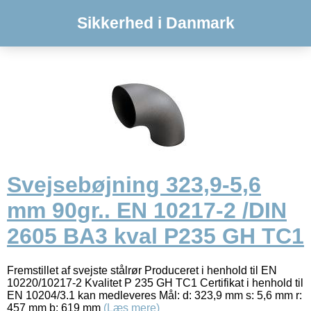
Sikkerhed i Danmark
Svejsebøjning 323,9-5,6
mm 90gr.. EN 10217-2 /DIN
2605 BA3 kval P235 GH TC1
Fremstillet af svejste stålrør Produceret i henhold til EN
10220/10217-2 Kvalitet P 235 GH TC1 Certifikat i henhold til
EN 10204/3.1 kan medleveres Mål: d: 323,9 mm s: 5,6 mm r:
457 mm b: 619 mm
(Læs mere)