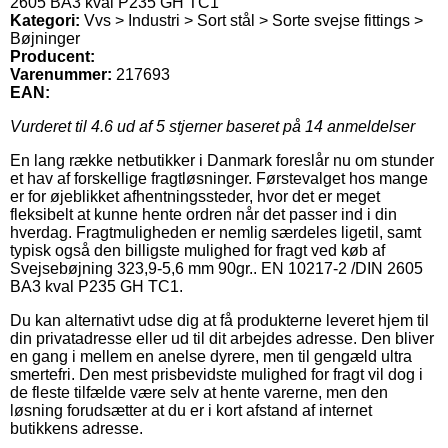
2605 BA3 kval P235 GH TC1
Kategori:
Vvs > Industri > Sort stål > Sorte svejse fittings >
Bøjninger
Producent:
Varenummer:
217693
EAN:
Vurderet til
4.6
ud af 5 stjerner baseret på
14
anmeldelser
En lang række netbutikker i Danmark foreslår nu om stunder
et hav af forskellige fragtløsninger. Førstevalget hos mange
er for øjeblikket afhentningssteder, hvor det er meget
fleksibelt at kunne hente ordren når det passer ind i din
hverdag. Fragtmuligheden er nemlig særdeles ligetil, samt
typisk også den billigste mulighed for fragt ved køb af
Svejsebøjning 323,9-5,6 mm 90gr.. EN 10217-2 /DIN 2605
BA3 kval P235 GH TC1.
Du kan alternativt udse dig at få produkterne leveret hjem til
din privatadresse eller ud til dit arbejdes adresse. Den bliver
en gang i mellem en anelse dyrere, men til gengæld ultra
smertefri. Den mest prisbevidste mulighed for fragt vil dog i
de fleste tilfælde være selv at hente varerne, men den
løsning forudsætter at du er i kort afstand af internet
butikkens adresse.