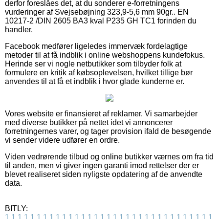
derfor foreslåes det, at du sonderer e-forretningens
vurderinger af Svejsebøjning 323,9-5,6 mm 90gr.. EN
10217-2 /DIN 2605 BA3 kval P235 GH TC1 forinden du
handler.
Facebook medfører ligeledes immervæk fordelagtige
metoder til at få indblik i online webshoppens kundefokus.
Herinde ser vi nogle netbutikker som tilbyder folk at
formulere en kritik af købsoplevelsen, hvilket tillige bør
anvendes til at få et indblik i hvor glade kunderne er.
Vores website er finansieret af reklamer. Vi samarbejder
med diverse butikker på nettet idet vi annoncerer
forretningernes varer, og tager provision ifald de besøgende
vi sender videre udfører en ordre.
Viden vedrørende tilbud og online butikker værnes om fra tid
til anden, men vi giver ingen garanti imod rettelser der er
blevet realiseret siden nyligste opdatering af de anvendte
data.
BITLY:
1
1
1
1
1
1
1
1
1
1
1
1
1
1
1
1
1
1
1
1
1
1
1
1
1
1
1
1
1
1
1
1
1