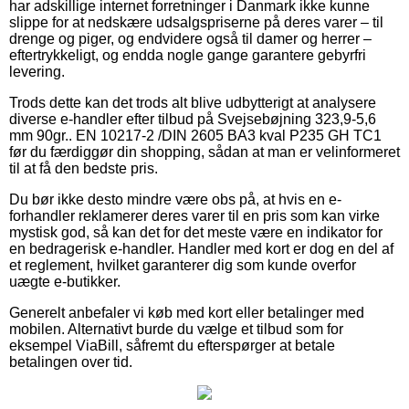
har adskillige internet forretninger i Danmark ikke kunne
slippe for at nedskære udsalgspriserne på deres varer – til
drenge og piger, og endvidere også til damer og herrer –
eftertrykkeligt, og endda nogle gange garantere gebyrfri
levering.
Trods dette kan det trods alt blive udbytterigt at analysere
diverse e-handler efter tilbud på Svejsebøjning 323,9-5,6
mm 90gr.. EN 10217-2 /DIN 2605 BA3 kval P235 GH TC1
før du færdiggør din shopping, sådan at man er velinformeret
til at få den bedste pris.
Du bør ikke desto mindre være obs på, at hvis en e-
forhandler reklamerer deres varer til en pris som kan virke
mystisk god, så kan det for det meste være en indikator for
en bedragerisk e-handler. Handler med kort er dog en del af
et reglement, hvilket garanterer dig som kunde overfor
uægte e-butikker.
Generelt anbefaler vi køb med kort eller betalinger med
mobilen. Alternativt burde du vælge et tilbud som for
eksempel ViaBill, såfremt du efterspørger at betale
betalingen over tid.