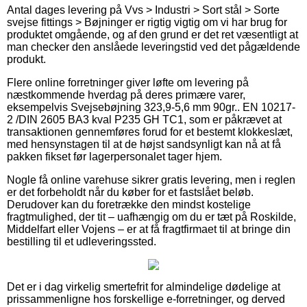
Antal dages levering på Vvs > Industri > Sort stål > Sorte
svejse fittings > Bøjninger er rigtig vigtig om vi har brug for
produktet omgående, og af den grund er det ret væsentligt at
man checker den anslåede leveringstid ved det pågældende
produkt.
Flere online forretninger giver løfte om levering på
næstkommende hverdag på deres primære varer,
eksempelvis Svejsebøjning 323,9-5,6 mm 90gr.. EN 10217-
2 /DIN 2605 BA3 kval P235 GH TC1, som er påkrævet at
transaktionen gennemføres forud for et bestemt klokkeslæt,
med hensynstagen til at de højst sandsynligt kan nå at få
pakken fikset før lagerpersonalet tager hjem.
Nogle få online varehuse sikrer gratis levering, men i reglen
er det forbeholdt når du køber for et fastslået beløb.
Derudover kan du foretrække den mindst kostelige
fragtmulighed, der tit – uafhængig om du er tæt på Roskilde,
Middelfart eller Vojens – er at få fragtfirmaet til at bringe din
bestilling til et udleveringssted.
Det er i dag virkelig smertefrit for almindelige dødelige at
prissammenligne hos forskellige e-forretninger, og derved