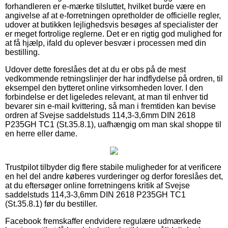
forhandleren er e-mærke tilsluttet, hvilket burde være en
angivelse af at e-forretningen opretholder de officielle regler,
udover at butikken lejlighedsvis besøges af specialister der
er meget fortrolige reglerne. Det er en rigtig god mulighed for
at få hjælp, ifald du oplever besvær i processen med din
bestilling.
Udover dette foreslåes det at du er obs på de mest
vedkommende retningslinjer der har indflydelse på ordren, til
eksempel den bytteret online virksomheden lover. I den
forbindelse er det ligeledes relevant, at man til enhver tid
bevarer sin e-mail kvittering, så man i fremtiden kan bevise
ordren af Svejse saddelstuds 114,3-3,6mm DIN 2618
P235GH TC1 (St.35.8.1), uafhængig om man skal shoppe til
en herre eller dame.
Trustpilot tilbyder dig flere stabile muligheder for at verificere
en hel del andre køberes vurderinger og derfor foreslåes det,
at du eftersøger online forretningens kritik af Svejse
saddelstuds 114,3-3,6mm DIN 2618 P235GH TC1
(St.35.8.1) før du bestiller.
Facebook fremskaffer endvidere regulære udmærkede