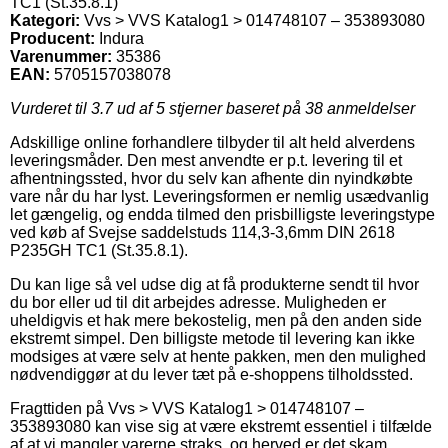
TC1 (St.35.8.1)
Kategori:
Vvs > VVS Katalog1 > 014748107 – 353893080
Producent:
Indura
Varenummer:
35386
EAN:
5705157038078
Vurderet til
3.7
ud af 5 stjerner baseret på
38
anmeldelser
Adskillige online forhandlere tilbyder til alt held alverdens
leveringsmåder. Den mest anvendte er p.t. levering til et
afhentningssted, hvor du selv kan afhente din nyindkøbte
vare når du har lyst. Leveringsformen er nemlig usædvanlig
let gængelig, og endda tilmed den prisbilligste leveringstype
ved køb af Svejse saddelstuds 114,3-3,6mm DIN 2618
P235GH TC1 (St.35.8.1).
Du kan lige så vel udse dig at få produkterne sendt til hvor
du bor eller ud til dit arbejdes adresse. Muligheden er
uheldigvis et hak mere bekostelig, men på den anden side
ekstremt simpel. Den billigste metode til levering kan ikke
modsiges at være selv at hente pakken, men den mulighed
nødvendiggør at du lever tæt på e-shoppens tilholdssted.
Fragttiden på Vvs > VVS Katalog1 > 014748107 –
353893080 kan vise sig at være ekstremt essentiel i tilfælde
af at vi mangler varerne straks, og herved er det skam