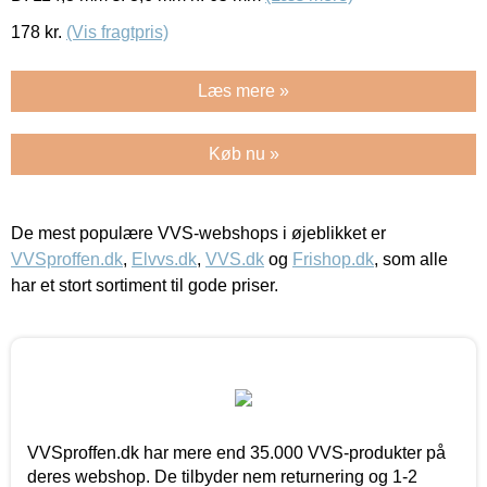
178
kr.
(Vis fragtpris)
Læs mere »
Køb nu »
De mest populære VVS-webshops i øjeblikket er
VVSproffen.dk
,
Elvvs.dk
,
VVS.dk
og
Frishop.dk
, som alle
har et stort sortiment til gode priser.
VVSproffen.dk har mere end 35.000 VVS-produkter på
deres webshop. De tilbyder nem returnering og 1-2