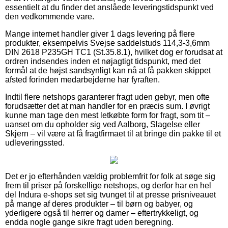
essentielt at du finder det anslåede leveringstidspunkt ved
den vedkommende vare.
Mange internet handler giver 1 dags levering på flere
produkter, eksempelvis Svejse saddelstuds 114,3-3,6mm
DIN 2618 P235GH TC1 (St.35.8.1), hvilket dog er forudsat at
ordren indsendes inden et nøjagtigt tidspunkt, med det
formål at de højst sandsynligt kan nå at få pakken skippet
afsted forinden medarbejderne har fyraften.
Indtil flere netshops garanterer fragt uden gebyr, men ofte
forudsætter det at man handler for en præcis sum. I øvrigt
kunne man tage den mest letkøbte form for fragt, som tit –
uanset om du opholder sig ved Aalborg, Slagelse eller
Skjern – vil være at få fragtfirmaet til at bringe din pakke til et
udleveringssted.
Det er jo efterhånden vældig problemfrit for folk at søge sig
frem til priser på forskellige netshops, og derfor har en hel
del Indura e-shops set sig tvunget til at presse prisniveauet
på mange af deres produkter – til børn og babyer, og
yderligere også til herrer og damer – eftertrykkeligt, og
endda nogle gange sikre fragt uden beregning.