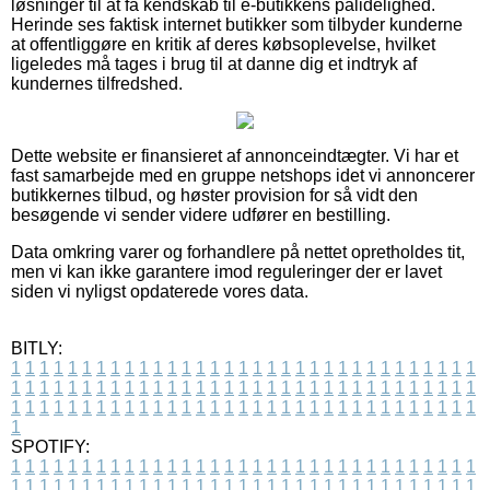
løsninger til at få kendskab til e-butikkens pålidelighed.
Herinde ses faktisk internet butikker som tilbyder kunderne
at offentliggøre en kritik af deres købsoplevelse, hvilket
ligeledes må tages i brug til at danne dig et indtryk af
kundernes tilfredshed.
Dette website er finansieret af annonceindtægter. Vi har et
fast samarbejde med en gruppe netshops idet vi annoncerer
butikkernes tilbud, og høster provision for så vidt den
besøgende vi sender videre udfører en bestilling.
Data omkring varer og forhandlere på nettet opretholdes tit,
men vi kan ikke garantere imod reguleringer der er lavet
siden vi nyligst opdaterede vores data.
BITLY:
1
1
1
1
1
1
1
1
1
1
1
1
1
1
1
1
1
1
1
1
1
1
1
1
1
1
1
1
1
1
1
1
1
1
1
1
1
1
1
1
1
1
1
1
1
1
1
1
1
1
1
1
1
1
1
1
1
1
1
1
1
1
1
1
1
1
1
1
1
1
1
1
1
1
1
1
1
1
1
1
1
1
1
1
1
1
1
1
1
1
1
1
1
1
1
1
1
1
1
1
SPOTIFY:
1
1
1
1
1
1
1
1
1
1
1
1
1
1
1
1
1
1
1
1
1
1
1
1
1
1
1
1
1
1
1
1
1
1
1
1
1
1
1
1
1
1
1
1
1
1
1
1
1
1
1
1
1
1
1
1
1
1
1
1
1
1
1
1
1
1