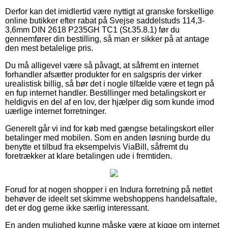
Derfor kan det imidlertid være nyttigt at granske forskellige
online butikker efter rabat på Svejse saddelstuds 114,3-
3,6mm DIN 2618 P235GH TC1 (St.35.8.1) før du
gennemfører din bestilling, så man er sikker på at antage
den mest betalelige pris.
Du må alligevel være så påvagt, at såfremt en internet
forhandler afsætter produkter for en salgspris der virker
urealistisk billig, så bør det i nogle tilfælde være et tegn på
en fup internet handler. Bestillinger med betalingskort er
heldigvis en del af en lov, der hjælper dig som kunde imod
uærlige internet forretninger.
Generelt går vi ind for køb med gængse betalingskort eller
betalinger med mobilen. Som en anden løsning burde du
benytte et tilbud fra eksempelvis ViaBill, såfremt du
foretrækker at klare betalingen ude i fremtiden.
Forud for at nogen shopper i en Indura forretning på nettet
behøver de ideelt set skimme webshoppens handelsaftale,
det er dog gerne ikke særlig interessant.
En anden mulighed kunne måske være at kigge om internet