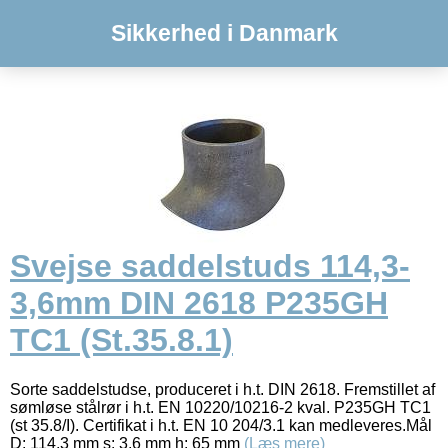
Sikkerhed i Danmark
Svejse saddelstuds 114,3-
3,6mm DIN 2618 P235GH
TC1 (St.35.8.1)
Sorte saddelstudse, produceret i h.t. DIN 2618. Fremstillet af
sømløse stålrør i h.t. EN 10220/10216-2 kval. P235GH TC1
(st 35.8/I). Certifikat i h.t. EN 10 204/3.1 kan medleveres.Mål
D: 114,3 mm s: 3,6 mm h: 65 mm
(Læs mere)