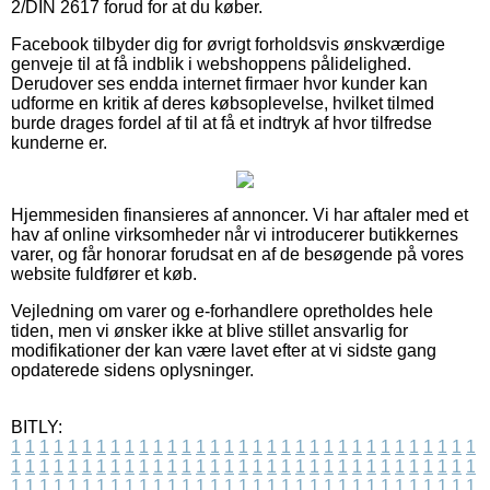
2/DIN 2617 forud for at du køber.
Facebook tilbyder dig for øvrigt forholdsvis ønskværdige
genveje til at få indblik i webshoppens pålidelighed.
Derudover ses endda internet firmaer hvor kunder kan
udforme en kritik af deres købsoplevelse, hvilket tilmed
burde drages fordel af til at få et indtryk af hvor tilfredse
kunderne er.
Hjemmesiden finansieres af annoncer. Vi har aftaler med et
hav af online virksomheder når vi introducerer butikkernes
varer, og får honorar forudsat en af de besøgende på vores
website fuldfører et køb.
Vejledning om varer og e-forhandlere opretholdes hele
tiden, men vi ønsker ikke at blive stillet ansvarlig for
modifikationer der kan være lavet efter at vi sidste gang
opdaterede sidens oplysninger.
BITLY:
1
1
1
1
1
1
1
1
1
1
1
1
1
1
1
1
1
1
1
1
1
1
1
1
1
1
1
1
1
1
1
1
1
1
1
1
1
1
1
1
1
1
1
1
1
1
1
1
1
1
1
1
1
1
1
1
1
1
1
1
1
1
1
1
1
1
1
1
1
1
1
1
1
1
1
1
1
1
1
1
1
1
1
1
1
1
1
1
1
1
1
1
1
1
1
1
1
1
1