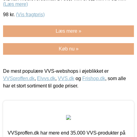
(Læs mere)
98
kr.
(Vis fragtpris)
Læs mere »
Køb nu »
De mest populære VVS-webshops i øjeblikket er
VVSproffen.dk
,
Elvvs.dk
,
VVS.dk
og
Frishop.dk
, som alle
har et stort sortiment til gode priser.
VVSproffen.dk har mere end 35.000 VVS-produkter på