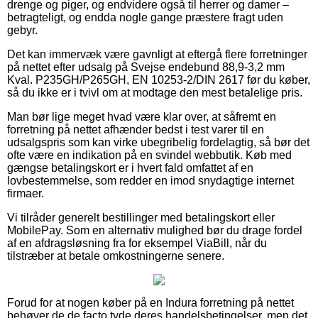
drenge og piger, og endvidere også til herrer og damer –
betragteligt, og endda nogle gange præstere fragt uden
gebyr.
Det kan immervæk være gavnligt at eftergå flere forretninger
på nettet efter udsalg på Svejse endebund 88,9-3,2 mm
Kval. P235GH/P265GH, EN 10253-2/DIN 2617 før du køber,
så du ikke er i tvivl om at modtage den mest betalelige pris.
Man bør lige meget hvad være klar over, at såfremt en
forretning på nettet afhænder bedst i test varer til en
udsalgspris som kan virke ubegribelig fordelagtig, så bør det
ofte være en indikation på en svindel webbutik. Køb med
gængse betalingskort er i hvert fald omfattet af en
lovbestemmelse, som redder en imod snydagtige internet
firmaer.
Vi tilråder generelt bestillinger med betalingskort eller
MobilePay. Som en alternativ mulighed bør du drage fordel
af en afdragsløsning fra for eksempel ViaBill, når du
tilstræber at betale omkostningerne senere.
Forud for at nogen køber på en Indura forretning på nettet
behøver de de facto tyde deres handelsbetingelser, men det