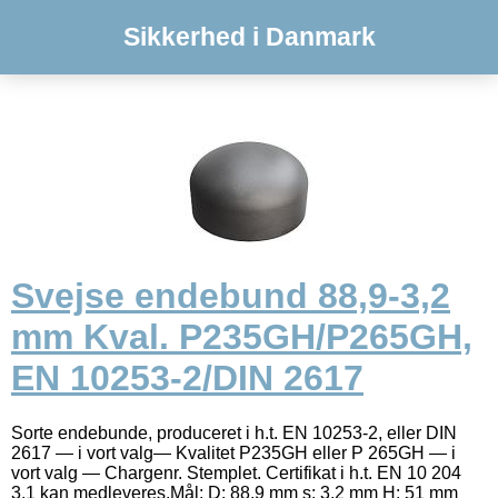
Sikkerhed i Danmark
Svejse endebund 88,9-3,2
mm Kval. P235GH/P265GH,
EN 10253-2/DIN 2617
Sorte endebunde, produceret i h.t. EN 10253-2, eller DIN
2617 — i vort valg— Kvalitet P235GH eller P 265GH — i
vort valg — Chargenr. Stemplet. Certifikat i h.t. EN 10 204
3.1 kan medleveres.Mål: D: 88,9 mm s: 3,2 mm H: 51 mm