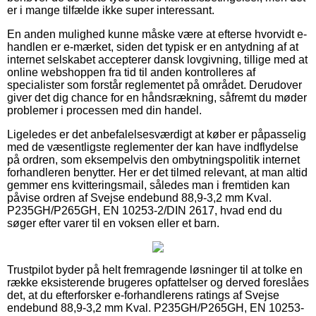
er i mange tilfælde ikke super interessant.
En anden mulighed kunne måske være at efterse hvorvidt e-
handlen er e-mærket, siden det typisk er en antydning af at
internet selskabet accepterer dansk lovgivning, tillige med at
online webshoppen fra tid til anden kontrolleres af
specialister som forstår reglementet på området. Derudover
giver det dig chance for en håndsrækning, såfremt du møder
problemer i processen med din handel.
Ligeledes er det anbefalelsesværdigt at køber er påpasselig
med de væsentligste reglementer der kan have indflydelse
på ordren, som eksempelvis den ombytningspolitik internet
forhandleren benytter. Her er det tilmed relevant, at man altid
gemmer ens kvitteringsmail, således man i fremtiden kan
påvise ordren af Svejse endebund 88,9-3,2 mm Kval.
P235GH/P265GH, EN 10253-2/DIN 2617, hvad end du
søger efter varer til en voksen eller et barn.
Trustpilot byder på helt fremragende løsninger til at tolke en
række eksisterende brugeres opfattelser og derved foreslåes
det, at du efterforsker e-forhandlerens ratings af Svejse
endebund 88,9-3,2 mm Kval. P235GH/P265GH, EN 10253-