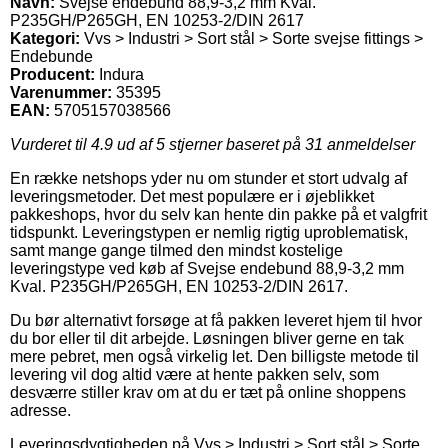
Navn:
Svejse endebund 88,9-3,2 mm Kval.
P235GH/P265GH, EN 10253-2/DIN 2617
Kategori:
Vvs > Industri > Sort stål > Sorte svejse fittings >
Endebunde
Producent:
Indura
Varenummer:
35395
EAN:
5705157038566
Vurderet til
4.9
ud af 5 stjerner baseret på
31
anmeldelser
En række netshops yder nu om stunder et stort udvalg af
leveringsmetoder. Det mest populære er i øjeblikket
pakkeshops, hvor du selv kan hente din pakke på et valgfrit
tidspunkt. Leveringstypen er nemlig rigtig uproblematisk,
samt mange gange tilmed den mindst kostelige
leveringstype ved køb af Svejse endebund 88,9-3,2 mm
Kval. P235GH/P265GH, EN 10253-2/DIN 2617.
Du bør alternativt forsøge at få pakken leveret hjem til hvor
du bor eller til dit arbejde. Løsningen bliver gerne en tak
mere pebret, men også virkelig let. Den billigste metode til
levering vil dog altid være at hente pakken selv, som
desværre stiller krav om at du er tæt på online shoppens
adresse.
Leveringsdygtigheden på Vvs > Industri > Sort stål > Sorte