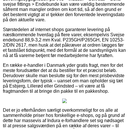
svejse fittings > Endebunde kan være vældig bestemmende
såfremt man mangler ordren om kort tid, så af den grund er
det bestemt vigtigt at vi tjekker den forventede leveringsdato
på den aktuelle vare.
Størstedelen af internet shops garanterer levering på
næstkommende hverdag på flere varer, eksempelvis Svejse
endebund 88,9-3,2 mm Kval. P235GH/P265GH, EN 10253-
2/DIN 2617, men husk at det påkræver at ordren lægges før
et fastslået tidspunkt, med det formål at de sandsynligvis kan
nå at få varerne betjent før medarbejderne har fyraften.
En række e-handler i Danmark yder gratis fragt, men for det
meste forudsætter det at du bestiller for et præcist beløb.
Derudover skulle man beslutte sig for den mest prisbevidste
leveringsform, der typisk – uanset om man opholder sig tæt
på Esbjerg, Lillerød eller Grindsted – vil være at få
fragtmanden til at bringe din pakke til en pakkeshop.
Det er jo efterhånden særligt overkommeligt for os alle at
sammenholde priser hos forskellige e-shops, og på grund af
dette har massevis af Indura e-forhandlere set sig nødsaget
til at presse salgsværdien på en række af deres varer – til