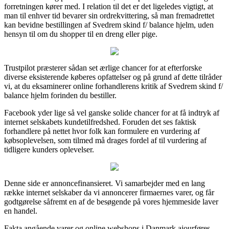
forretningen kører med. I relation til det er det ligeledes vigtigt, at
man til enhver tid bevarer sin ordrekvittering, så man fremadrettet
kan bevidne bestillingen af Svedrem skind f/ balance hjelm, uden
hensyn til om du shopper til en dreng eller pige.
Trustpilot præsterer sådan set ærlige chancer for at efterforske
diverse eksisterende køberes opfattelser og på grund af dette tilråder
vi, at du eksaminerer online forhandlerens kritik af Svedrem skind f/
balance hjelm forinden du bestiller.
Facebook yder lige så vel ganske solide chancer for at få indtryk af
internet selskabets kundetilfredshed. Foruden det ses faktisk
forhandlere på nettet hvor folk kan formulere en vurdering af
købsoplevelsen, som tilmed må drages fordel af til vurdering af
tidligere kunders oplevelser.
Denne side er annoncefinansieret. Vi samarbejder med en lang
række internet selskaber da vi annoncerer firmaernes varer, og får
godtgørelse såfremt en af de besøgende på vores hjemmeside laver
en handel.
Fakta angående varer og online webshops i Danmark ajourføres