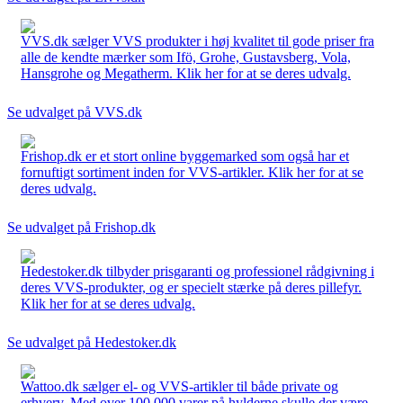
VVS.dk sælger VVS produkter i høj kvalitet til gode priser fra
alle de kendte mærker som Ifö, Grohe, Gustavsberg, Vola,
Hansgrohe og Megatherm. Klik her for at se deres udvalg.
Se udvalget på VVS.dk
Frishop.dk er et stort online byggemarked som også har et
fornuftigt sortiment inden for VVS-artikler. Klik her for at se
deres udvalg.
Se udvalget på Frishop.dk
Hedestoker.dk tilbyder prisgaranti og professionel rådgivning i
deres VVS-produkter, og er specielt stærke på deres pillefyr.
Klik her for at se deres udvalg.
Se udvalget på Hedestoker.dk
Wattoo.dk sælger el- og VVS-artikler til både private og
erhverv. Med over 100.000 varer på hylderne skulle der være