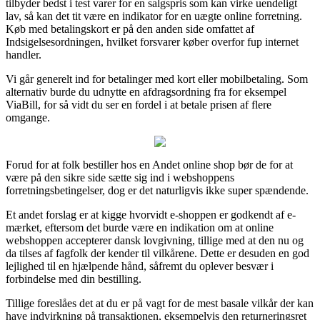
tilbyder bedst i test varer for en salgspris som kan virke uendeligt
lav, så kan det tit være en indikator for en uægte online forretning.
Køb med betalingskort er på den anden side omfattet af
Indsigelsesordningen, hvilket forsvarer køber overfor fup internet
handler.
Vi går generelt ind for betalinger med kort eller mobilbetaling. Som
alternativ burde du udnytte en afdragsordning fra for eksempel
ViaBill, for så vidt du ser en fordel i at betale prisen af flere
omgange.
Forud for at folk bestiller hos en Andet online shop bør de for at
være på den sikre side sætte sig ind i webshoppens
forretningsbetingelser, dog er det naturligvis ikke super spændende.
Et andet forslag er at kigge hvorvidt e-shoppen er godkendt af e-
mærket, eftersom det burde være en indikation om at online
webshoppen accepterer dansk lovgivning, tillige med at den nu og
da tilses af fagfolk der kender til vilkårene. Dette er desuden en god
lejlighed til en hjælpende hånd, såfremt du oplever besvær i
forbindelse med din bestilling.
Tillige foreslåes det at du er på vagt for de mest basale vilkår der kan
have indvirkning på transaktionen, eksempelvis den returneringsret