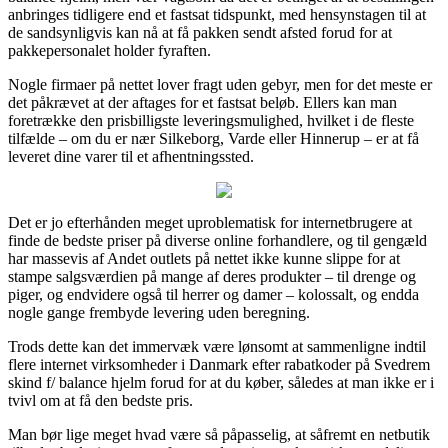
anbringes tidligere end et fastsat tidspunkt, med hensynstagen til at
de sandsynligvis kan nå at få pakken sendt afsted forud for at
pakkepersonalet holder fyraften.
Nogle firmaer på nettet lover fragt uden gebyr, men for det meste er
det påkrævet at der aftages for et fastsat beløb. Ellers kan man
foretrække den prisbilligste leveringsmulighed, hvilket i de fleste
tilfælde – om du er nær Silkeborg, Varde eller Hinnerup – er at få
leveret dine varer til et afhentningssted.
Det er jo efterhånden meget uproblematisk for internetbrugere at
finde de bedste priser på diverse online forhandlere, og til gengæld
har massevis af Andet outlets på nettet ikke kunne slippe for at
stampe salgsværdien på mange af deres produkter – til drenge og
piger, og endvidere også til herrer og damer – kolossalt, og endda
nogle gange frembyde levering uden beregning.
Trods dette kan det immervæk være lønsomt at sammenligne indtil
flere internet virksomheder i Danmark efter rabatkoder på Svedrem
skind f/ balance hjelm forud for at du køber, således at man ikke er i
tvivl om at få den bedste pris.
Man bør lige meget hvad være så påpasselig, at såfremt en netbutik