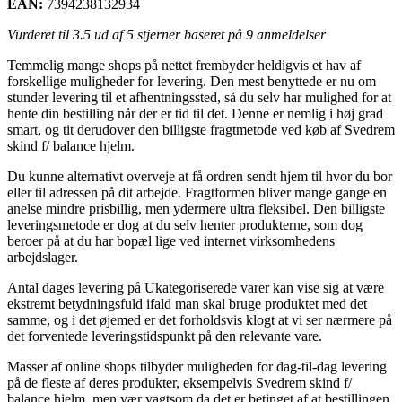
EAN:
7394238132934
Vurderet til
3.5
ud af 5 stjerner baseret på
9
anmeldelser
Temmelig mange shops på nettet frembyder heldigvis et hav af
forskellige muligheder for levering. Den mest benyttede er nu om
stunder levering til et afhentningssted, så du selv har mulighed for at
hente din bestilling når der er tid til det. Denne er nemlig i høj grad
smart, og tit derudover den billigste fragtmetode ved køb af Svedrem
skind f/ balance hjelm.
Du kunne alternativt overveje at få ordren sendt hjem til hvor du bor
eller til adressen på dit arbejde. Fragtformen bliver mange gange en
anelse mindre prisbillig, men ydermere ultra fleksibel. Den billigste
leveringsmetode er dog at du selv henter produkterne, som dog
beroer på at du har bopæl lige ved internet virksomhedens
arbejdslager.
Antal dages levering på Ukategoriserede varer kan vise sig at være
ekstremt betydningsfuld ifald man skal bruge produktet med det
samme, og i det øjemed er det forholdsvis klogt at vi ser nærmere på
det forventede leveringstidspunkt på den relevante vare.
Masser af online shops tilbyder muligheden for dag-til-dag levering
på de fleste af deres produkter, eksempelvis Svedrem skind f/
balance hjelm, men vær vagtsom da det er betinget af at bestillingen