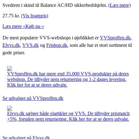
Svedrem i skind til Balance AC/HD sikkerhedshjelm.
(Læs mere)
27.75
kr.
(Vis fragtpris)
Læs mere »
Køb nu »
De mest populære VVS-webshops i øjeblikket er
VVSproffen.dk
,
Elvvs.dk
,
VVS.dk
og
Frishop.dk
, som alle har et stort sortiment til
gode priser.
VVSproffen.dk har mere end 35.000 VVS-produkter på deres
webshop. De tilbyder nem returnering og 1-2 dages levering.
Klik her for at se deres udvalg.
Se udvalget på VVSproffen.dk
Elvvs.dk sælger både elartikler og VVS. De tilbyder prismatch
+5%, foruden nem returnering. Klik her for at se deres udvalg.
Se udvalget på Elvvs.dk