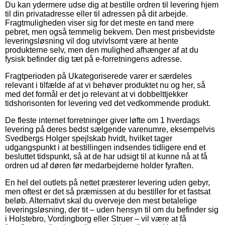
Du kan ydermere udse dig at bestille ordren til levering hjem
til din privatadresse eller til adressen på dit arbejde.
Fragtmuligheden viser sig for det meste en tand mere
pebret, men også temmelig bekvem. Den mest prisbevidste
leveringsløsning vil dog utvivlsomt være at hente
produkterne selv, men den mulighed afhænger af at du
fysisk befinder dig tæt på e-forretningens adresse.
Fragtperioden på Ukategoriserede varer er særdeles
relevant i tilfælde af at vi behøver produktet nu og her, så
med det formål er det jo relevant at vi dobbelttjekker
tidshorisonten for levering ved det vedkommende produkt.
De fleste internet forretninger giver løfte om 1 hverdags
levering på deres bedst sælgende varenumre, eksempelvis
Svedbergs Holger spejlskab hvidt, hvilket tager
udgangspunkt i at bestillingen indsendes tidligere end et
besluttet tidspunkt, så at de har udsigt til at kunne nå at få
ordren ud af døren før medarbejderne holder fyraften.
En hel del outlets på nettet præsterer levering uden gebyr,
men oftest er det så præmissen at du bestiller for et fastsat
beløb. Alternativt skal du overveje den mest betalelige
leveringsløsning, der tit – uden hensyn til om du befinder sig
i Holstebro, Vordingborg eller Struer – vil være at få