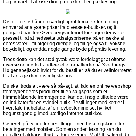
fragtfirmaet til at køre dine produkter til en pakkeshop.
Det er jo efterhånden særligt uproblematisk for alle og
enhver at analysere priser fra diverse e-butikker, og til
gengæld har flere Svedbergs internet foretagender været
presset til at at nedsætte udsalgspriserne på en række af
deres varer – til piger og drenge, og tillige også til voksne –
betydeligt, og endda nogle gange byde på gratis levering.
Trods dette kan det stadigvæk være fordelagtigt at efterse
diverse online forhandlere efter rabatkoder på Svedbergs
Holger spejlskab hvidt før du bestiller, så du er velinformeret
til at antage den prisbilligste pris.
Du skal trods alt være så påvagt, at ifald en online webshop
frembyder deres produkter til en salgspris som er
himmelråbende fremragende, kan det i nogle tilfælde være
en indikator for en svindel butik. Bestillinger med kort er i
hvert fald indbefattet af en lovbestemmelse, hvilket
begunstiger dig imod uærlige internet butikker.
Generelt går vi ind for bestillinger med betalingskort eller
betalinger med mobilen. Som en anden løsning kan du
udnytte et afdragstilbud fra for eksempel ViaBill, såfremt du