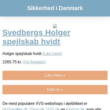
Sikkerhed i Danmark
Svedbergs Holger
spejlskab hvidt
Holger spejlskab hvidt
(Læs mere)
2265.75
kr.
(Vis fragtpris)
Læs mere »
Køb nu »
De mest populære VVS-webshops i øjeblikket er
VVSproffen.dk
,
Elvvs.dk
,
VVS.dk
og
Frishop.dk
, som alle