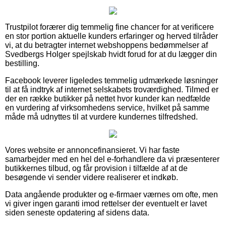
Trustpilot forærer dig temmelig fine chancer for at verificere
en stor portion aktuelle kunders erfaringer og herved tilråder
vi, at du betragter internet webshoppens bedømmelser af
Svedbergs Holger spejlskab hvidt forud for at du lægger din
bestilling.
Facebook leverer ligeledes temmelig udmærkede løsninger
til at få indtryk af internet selskabets troværdighed. Tilmed er
der en række butikker på nettet hvor kunder kan nedfælde
en vurdering af virksomhedens service, hvilket på samme
måde må udnyttes til at vurdere kundernes tilfredshed.
Vores website er annoncefinansieret. Vi har faste
samarbejder med en hel del e-forhandlere da vi præsenterer
butikkernes tilbud, og får provision i tilfælde af at de
besøgende vi sender videre realiserer et indkøb.
Data angående produkter og e-firmaer værnes om ofte, men
vi giver ingen garanti imod rettelser der eventuelt er lavet
siden seneste opdatering af sidens data.