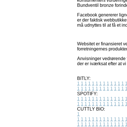
konsumenters vurderinger
Bundventil bronze forinde
Facebook genererer lignen
er der faktisk webbutikke
må udnyttes til at få et i
Websitet er finansieret 
forretningernes produkter
Anvisninger vedrørende v
der er iværksat efter at 
BITLY:
1
1
1
1
1
1
1
1
1
1
1
1
1
1
1
1
1
1
1
1
1
1
1
1
1
1
SPOTIFY:
1
1
1
1
1
1
1
1
1
1
1
1
1
1
1
1
1
1
1
1
1
1
1
1
1
1
CUTTLY BIO:
1
1
1
1
1
1
1
1
1
1
1
1
1
1
1
1
1
1
1
1
1
1
1
1
1
1
1