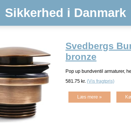
Sikkerhed i Danmark
Svedbergs Bun
bronze
Pop up bundventil armaturer, hel
581.75
kr.
(Vis fragtpris)
Læs mere »
Kø