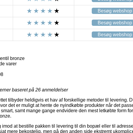
Besøg webshop
Besøg webshop
Besøg webshop
ntil bronze
de varer
08
jerner baseret på
26
anmeldelser
et tilbyder heldigvis et hav af forskellige metoder til levering.
or det er muligt at hente de nyindkøbte produkter når det passe
å smart, samt mange gange endvidere den mest letkøbte form for 
onze.
imod at bestille pakken til levering til din bopæl eller til adress
jat mere bekostelig, men på den anden side ekstremt ukomplice