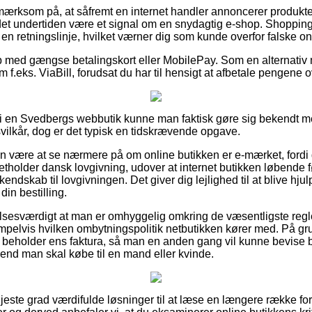
ærksom på, at såfremt en internet handler annoncerer produkter 
 det undertiden være et signal om en snydagtig e-shop. Shoppin
 en retningslinje, hvilket værner dig som kunde overfor falske onl
b med gængse betalingskort eller MobilePay. Som en alternativ
 f.eks. ViaBill, forudsat du har til hensigt at afbetale pengene
i en Svedbergs webbutik kunne man faktisk gøre sig bekendt me
svilkår, dog er det typisk en tidskrævende opgave.
n være at se nærmere på om online butikken er e-mærket, fordi 
retholder dansk lovgivning, udover at internet butikken løbende f
kendskab til lovgivningen. Det giver dig lejlighed til at blive hjul
in bestilling.
sesværdigt at man er omhyggelig omkring de væsentligste regle
pelvis hvilken ombytningspolitik netbutikken kører med. På grund
id beholder ens faktura, så man en anden gang vil kunne bevise 
end man skal købe til en mand eller kvinde.
 højeste grad værdifulde løsninger til at læse en længere række 