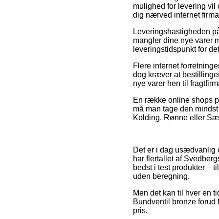
mulighed for levering vil 
dig nærved internet firma
Leveringshastigheden på 
mangler dine nye varer m
leveringstidspunkt for de
Flere internet forretning
dog kræver at bestillinge
nye varer hen til fragtfi
En række online shops pr
må man tage den mindst 
Kolding, Rønne eller Sæby
Det er i dag usædvanlig o
har flertallet af Svedber
bedst i test produkter – 
uden beregning.
Men det kan til hver en 
Bundventil bronze forud f
pris.