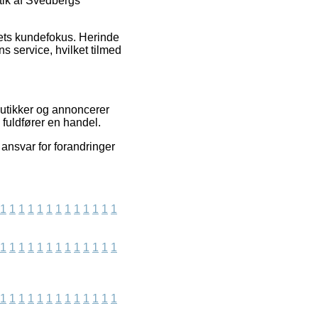
tik af Svedbergs
abets kundefokus. Herinde
s service, hvilket tilmed
butikker og annoncerer
 fuldfører en handel.
ansvar for forandringer
1
1
1
1
1
1
1
1
1
1
1
1
1
1
1
1
1
1
1
1
1
1
1
1
1
1
1
1
1
1
1
1
1
1
1
1
1
1
1