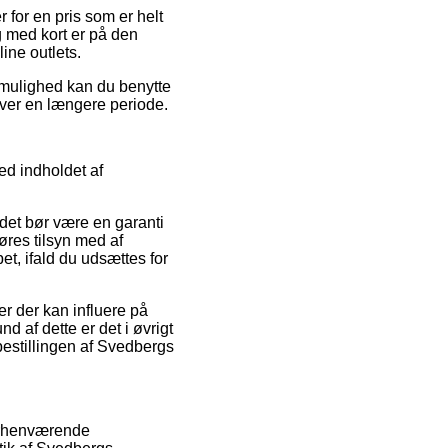
for en pris som er helt
g med kort er på den
ine outlets.
 mulighed kan du benytte
 over en længere periode.
d indholdet af
det bør være en garanti
øres tilsyn med af
pet, ifald du udsættes for
r der kan influere på
 af dette er det i øvrigt
bestillingen af Svedbergs
forhenværende