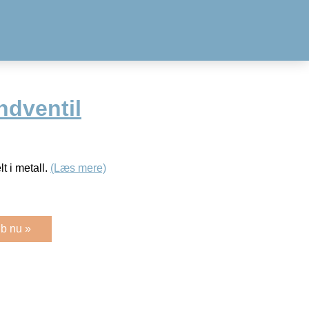
dventil
t i metall.
(Læs mere)
b nu »