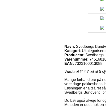
Navn:
Svedbergs Bundve
Kategori:
Ukategorisere
Producent:
Svedbergs
Varenummer:
7451681
EAN:
7323100013088
Vurderet til
4.7
ud af 5 st
Mange forhandlere på nett
vore dage pakkeshops, hv
Løsningen er altså ret s
Svedbergs Bundventil br
Du bør også afveje for og 
Metoden er godt nok en s