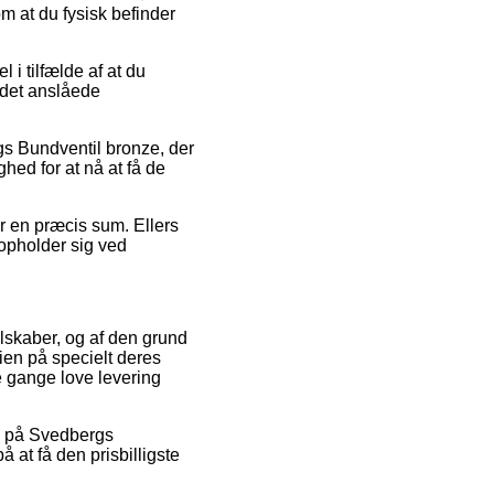
om at du fysisk befinder
i tilfælde af at du
 det anslåede
rgs Bundventil bronze, der
hed for at nå at få de
r en præcis sum. Ellers
opholder sig ved
elskaber, og af den grund
ien på specielt deres
le gange love levering
lg på Svedbergs
å at få den prisbilligste