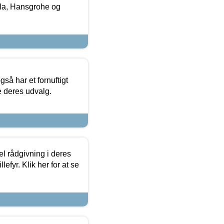
la, Hansgrohe og
så har et fornuftigt
se deres udvalg.
el rådgivning i deres
efyr. Klik her for at se