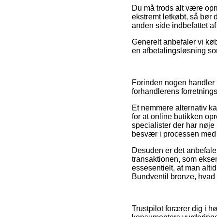
Du må trods alt være opm
ekstremt letkøbt, så bør
anden side indbefattet af
Generelt anbefaler vi kø
en afbetalingsløsning som
Forinden nogen handler 
forhandlerens forretning
Et nemmere alternativ ka
for at online butikken op
specialister der har nøje 
besvær i processen med d
Desuden er det anbefalel
transaktionen, som eksem
essesentielt, at man alt
Bundventil bronze, hvad 
Trustpilot forærer dig i