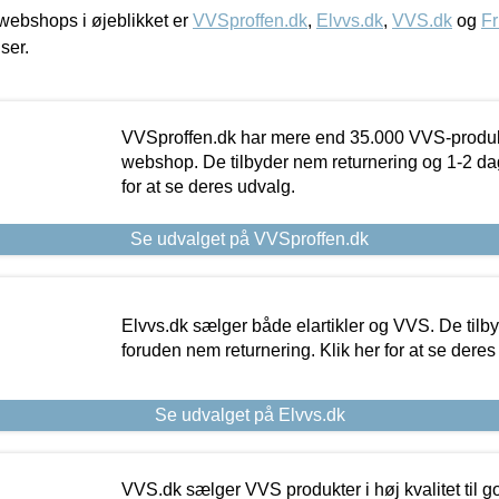
ebshops i øjeblikket er
VVSproffen.dk
,
Elvvs.dk
,
VVS.dk
og
Fr
iser.
VVSproffen.dk har mere end 35.000 VVS-produk
webshop. De tilbyder nem returnering og 1-2 dag
for at se deres udvalg.
Se udvalget på VVSproffen.dk
Elvvs.dk sælger både elartikler og VVS. De tilb
foruden nem returnering. Klik her for at se deres
Se udvalget på Elvvs.dk
VVS.dk sælger VVS produkter i høj kvalitet til go