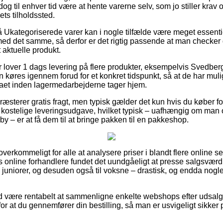
dog til enhver tid være at hente varerne selv, som jo stiller krav 
ets tilholdssted.
Ukategoriserede varer kan i nogle tilfælde være meget essentiel 
ed det samme, så derfor er det rigtig passende at man checker
t aktuelle produkt.
er lover 1 dags levering på flere produkter, eksempelvis Svedbe
n køres igennem forud for et konkret tidspunkt, så at de har mulig
rmaet inden lagermedarbejderne tager hjem.
æsterer gratis fragt, men typisk gælder det kun hvis du køber fo
kostelige leveringsudgave, hvilket typisk – uafhængig om man 
 – er at få dem til at bringe pakken til en pakkeshop.
verkommeligt for alle at analysere priser i blandt flere online s
gs online forhandlere fundet det uundgåeligt at presse salgsværd
til juniorer, og desuden også til voksne – drastisk, og endda nog
tid være rentabelt at sammenligne enkelte webshops efter udsa
or at du gennemfører din bestilling, så man er usvigeligt sikker p