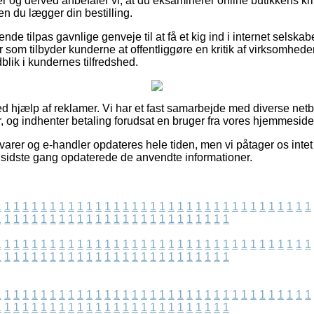
 og derved anbefaler vi, at du eksaminerer online butikkens kri
n du lægger din bestilling.
de tilpas gavnlige genveje til at få et kig ind i internet selsk
r som tilbyder kunderne at offentliggøre en kritik af virksomheden
ndblik i kundernes tilfredshed.
ved hjælp af reklamer. Vi har et fast samarbejde med diverse net
, og indhenter betaling forudsat en bruger fra vores hjemmeside
arer og e-handler opdateres hele tiden, men vi påtager os intet 
vi sidste gang opdaterede de anvendte informationer.
1
1
1
1
1
1
1
1
1
1
1
1
1
1
1
1
1
1
1
1
1
1
1
1
1
1
1
1
1
1
1
1
1
1
1
1
1
1
1
1
1
1
1
1
1
1
1
1
1
1
1
1
1
1
1
1
1
1
1
1
1
1
1
1
1
1
1
1
1
1
1
1
1
1
1
1
1
1
1
1
1
1
1
1
1
1
1
1
1
1
1
1
1
1
1
1
1
1
1
1
1
1
1
1
1
1
1
1
1
1
1
1
1
1
1
1
1
1
1
1
1
1
1
1
1
1
1
1
1
1
1
1
1
1
1
1
1
1
1
1
1
1
1
1
1
1
1
1
1
1
1
1
1
1
1
1
1
1
1
1
1
1
1
1
1
1
1
1
1
1
1
1
1
1
1
1
1
1
1
1
1
1
1