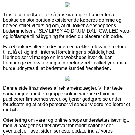
Trustpilot medfører ret så ønskværdige chancer for at
beskue en stor portion eksisterende køberes domme og
herved stiller vi forslag om, at du tolker webshoppens
bedømmelser af SLV LIPSY 40 DRUM DALI CW, LED væg-
og loftlampe til påbygning forinden du placerer din ordre.
Facebook resulterer i desuden en række relevante metoder
til at få et kig ind i internet forretningens pålidelighed.
Herinde ser vi mange online webshops hvor du kan
frembringe en evaluering af ordreforløbet, hvilket ydermere
burde udnyttes til at bedømme kundetilfredsheden.
Denne side finansieres af reklameindtægter. Vi har tætte
samarbejder med en gruppe online varehuse hvori vi
publicerer firmaernes varer, og tjener godtgørelse under
forudsætning af at de personer vi sender videre realiserer et
indkøb.
Orientering om varer og online shops understøttes jævnligt,
men vi påtager os intet ansvar for modifikationer der
eventuelt er lavet siden seneste opdatering af vores