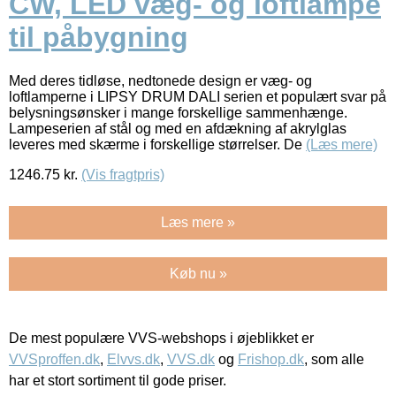
CW, LED væg- og loftlampe
til påbygning
Med deres tidløse, nedtonede design er væg- og
loftlamperne i LIPSY DRUM DALI serien et populært svar på
belysningsønsker i mange forskellige sammenhænge.
Lampeserien af stål og med en afdækning af akrylglas
leveres med skærme i forskellige størrelser. De
(Læs mere)
1246.75
kr.
(Vis fragtpris)
Læs mere »
Køb nu »
De mest populære VVS-webshops i øjeblikket er
VVSproffen.dk
,
Elvvs.dk
,
VVS.dk
og
Frishop.dk
, som alle
har et stort sortiment til gode priser.