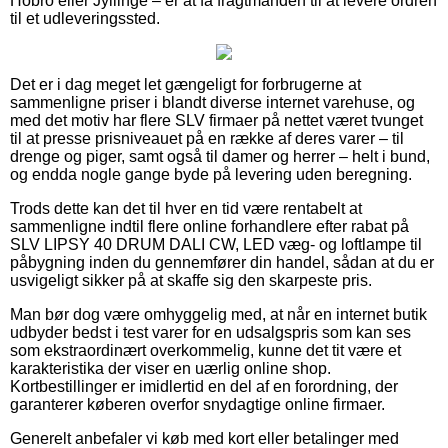
Hobro eller Jyllinge – er at få fragtmanden til at levere ordren
til et udleveringssted.
Det er i dag meget let gængeligt for forbrugerne at
sammenligne priser i blandt diverse internet varehuse, og
med det motiv har flere SLV firmaer på nettet været tvunget
til at presse prisniveauet på en række af deres varer – til
drenge og piger, samt også til damer og herrer – helt i bund,
og endda nogle gange byde på levering uden beregning.
Trods dette kan det til hver en tid være rentabelt at
sammenligne indtil flere online forhandlere efter rabat på
SLV LIPSY 40 DRUM DALI CW, LED væg- og loftlampe til
påbygning inden du gennemfører din handel, sådan at du er
usvigeligt sikker på at skaffe sig den skarpeste pris.
Man bør dog være omhyggelig med, at når en internet butik
udbyder bedst i test varer for en udsalgspris som kan ses
som ekstraordinært overkommelig, kunne det tit være et
karakteristika der viser en uærlig online shop.
Kortbestillinger er imidlertid en del af en forordning, der
garanterer køberen overfor snydagtige online firmaer.
Generelt anbefaler vi køb med kort eller betalinger med