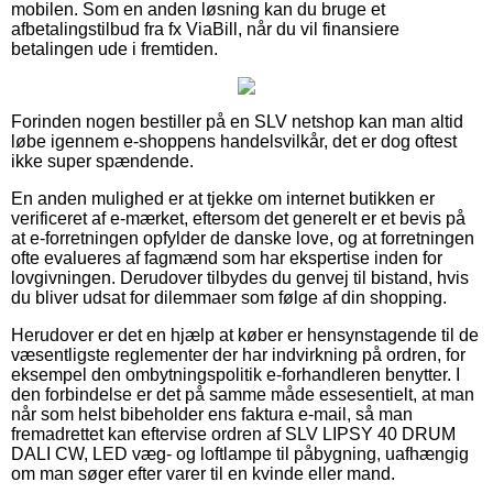
mobilen. Som en anden løsning kan du bruge et
afbetalingstilbud fra fx ViaBill, når du vil finansiere
betalingen ude i fremtiden.
Forinden nogen bestiller på en SLV netshop kan man altid
løbe igennem e-shoppens handelsvilkår, det er dog oftest
ikke super spændende.
En anden mulighed er at tjekke om internet butikken er
verificeret af e-mærket, eftersom det generelt er et bevis på
at e-forretningen opfylder de danske love, og at forretningen
ofte evalueres af fagmænd som har ekspertise inden for
lovgivningen. Derudover tilbydes du genvej til bistand, hvis
du bliver udsat for dilemmaer som følge af din shopping.
Herudover er det en hjælp at køber er hensynstagende til de
væsentligste reglementer der har indvirkning på ordren, for
eksempel den ombytningspolitik e-forhandleren benytter. I
den forbindelse er det på samme måde essesentielt, at man
når som helst bibeholder ens faktura e-mail, så man
fremadrettet kan eftervise ordren af SLV LIPSY 40 DRUM
DALI CW, LED væg- og loftlampe til påbygning, uafhængig
om man søger efter varer til en kvinde eller mand.