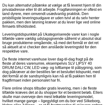
Du kan alternativt påtænke at vælge at få leveret hjem til din
privatadresse eller til dit arbejde. Fragtløsningen er oftest en
tand dyrere, men omvendt usædvanlig praktisk. Den
prisbilligste leveringsudgave er uden tvivl at du selv henter
pakken, men den løsning kræver at du lever lige ved online
firmaets tilholdssted.
Leveringstidspunktet på Ukategoriserede varer kan i nogle
tilfælde være vældig udslagsgivende såfremt vi absolut skal
bruge produkterne omgående, så med det formål er det ret
så aktuelt at vi checker den anslåede leveringstid for den
respektive vare.
De fleste internet varehuse lover dag-til-dag fragt på de
fleste af deres varenumre, eksempelvis SLV LIPSY 40
DRUM DALI CW, LED væg- og loftlampe til påbygning, som
dog påkræver at der bestilles før et besluttet tidspunkt, med
det formål at de sandsynligvis kan nå at få pakken hen til
fragtfirmaet inden personalet har fri.
Flere online shops tilbyder gratis levering, men i de fleste
tilfælde kræves det at du shopper for et bestemt beløb. Ellers
skulle man overveje den mest letkøbte leveringsmodel,
hvilket mange gange – ligegyldigt om du bor ved Silkeborg,