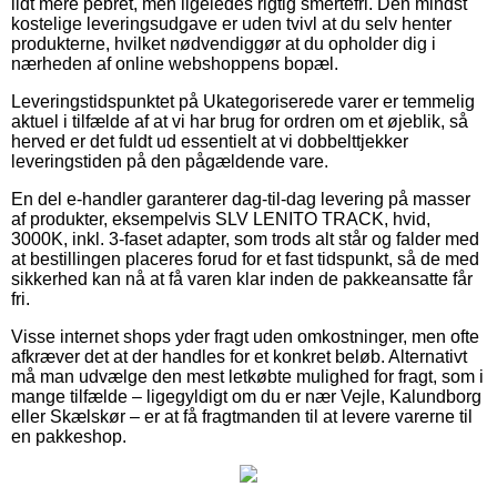
lidt mere pebret, men ligeledes rigtig smertefri. Den mindst
kostelige leveringsudgave er uden tvivl at du selv henter
produkterne, hvilket nødvendiggør at du opholder dig i
nærheden af online webshoppens bopæl.
Leveringstidspunktet på Ukategoriserede varer er temmelig
aktuel i tilfælde af at vi har brug for ordren om et øjeblik, så
herved er det fuldt ud essentielt at vi dobbelttjekker
leveringstiden på den pågældende vare.
En del e-handler garanterer dag-til-dag levering på masser
af produkter, eksempelvis SLV LENITO TRACK, hvid,
3000K, inkl. 3-faset adapter, som trods alt står og falder med
at bestillingen placeres forud for et fast tidspunkt, så de med
sikkerhed kan nå at få varen klar inden de pakkeansatte får
fri.
Visse internet shops yder fragt uden omkostninger, men ofte
afkræver det at der handles for et konkret beløb. Alternativt
må man udvælge den mest letkøbte mulighed for fragt, som i
mange tilfælde – ligegyldigt om du er nær Vejle, Kalundborg
eller Skælskør – er at få fragtmanden til at levere varerne til
en pakkeshop.