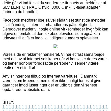
dette går vi ind for, at du sonderer e-firmaets anmeldelser af
SLV LENITO TRACK, hvid, 3000K, inkl. 3-faset adapter
forinden du handler.
Facebook medfører lige så vel sådan set gunstige metoder
til at få indsigt i internet forhandlerens pålidelighed.
Derudover møder vi nogle online virksomheder hvor folk kan
afgive en omtale af deres købsoplevelse, som også kan
udnyttes til at få et indblik i tidligere kunders oplevelser.
Vores side er reklamefinansieret. Vi har et fast samarbejde
med et hav af internet selskaber når vi fremviser deres varer,
og tjener honorar forudsat de personer vi sender videre
realiserer et indkøb.
Anvisninger om tilbud og internet varehuse i Danmark
værnes om løbende, men det er ikke muligt for os at give
garantier imod justeringer der er udført siden vi senest
opdaterede websitets data.
BITLY:
1
1
1
1
1
1
1
1
1
1
1
1
1
1
1
1
1
1
1
1
1
1
1
1
1
1
1
1
1
1
1
1
1