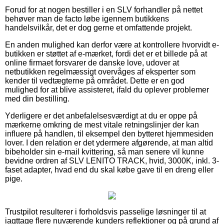
Forud for at nogen bestiller i en SLV forhandler på nettet
behøver man de facto løbe igennem butikkens
handelsvilkår, det er dog gerne et omfattende projekt.
En anden mulighed kan derfor være at kontrollere hvorvidt e-
butikken er støttet af e-mærket, fordi det er et billede på at
online firmaet forsvarer de danske love, udover at
netbutikken regelmæssigt overvåges af eksperter som
kender til vedtægterne på området. Dette er en god
mulighed for at blive assisteret, ifald du oplever problemer
med din bestilling.
Yderligere er det anbefalelsesværdigt at du er oppe på
mærkerne omkring de mest vitale retningslinjer der kan
influere på handlen, til eksempel den bytteret hjemmesiden
lover. I den relation er det ydermere afgørende, at man altid
bibeholder sin e-mail kvittering, så man senere vil kunne
bevidne ordren af SLV LENITO TRACK, hvid, 3000K, inkl. 3-
faset adapter, hvad end du skal købe gave til en dreng eller
pige.
Trustpilot resulterer i forholdsvis passelige løsninger til at
iagttage flere nuværende kunders reflektioner og på grund af