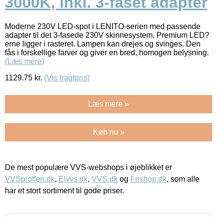
3000K, inkl. 3-faset adapter
Moderne 230V LED-spot i LENITO-serien med passende
adapter til det 3-fasede 230V skinnesystem. Premium LED?
erne ligger i rasteret. Lampen kan drejes og svinges. Den
fås i forskellige farver og giver en bred, homogen belysning.
(Læs mere)
1129.75
kr.
(Vis fragtpris)
Læs mere »
Køb nu »
De mest populære VVS-webshops i øjeblikket er
VVSproffen.dk
,
Elvvs.dk
,
VVS.dk
og
Frishop.dk
, som alle
har et stort sortiment til gode priser.