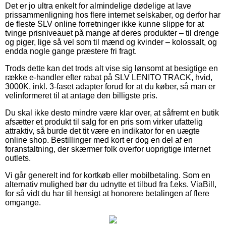
Det er jo ultra enkelt for almindelige dødelige at lave
prissammenligning hos flere internet selskaber, og derfor har
de fleste SLV online forretninger ikke kunne slippe for at
tvinge prisniveauet på mange af deres produkter – til drenge
og piger, lige så vel som til mænd og kvinder – kolossalt, og
endda nogle gange præstere fri fragt.
Trods dette kan det trods alt vise sig lønsomt at besigtige en
række e-handler efter rabat på SLV LENITO TRACK, hvid,
3000K, inkl. 3-faset adapter forud for at du køber, så man er
velinformeret til at antage den billigste pris.
Du skal ikke desto mindre være klar over, at såfremt en butik
afsætter et produkt til salg for en pris som virker ufattelig
attraktiv, så burde det tit være en indikator for en uægte
online shop. Bestillinger med kort er dog en del af en
foranstaltning, der skærmer folk overfor uoprigtige internet
outlets.
Vi går generelt ind for kortkøb eller mobilbetaling. Som en
alternativ mulighed bør du udnytte et tilbud fra f.eks. ViaBill,
for så vidt du har til hensigt at honorere betalingen af flere
omgange.