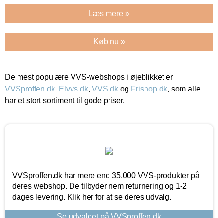
Læs mere »
Køb nu »
De mest populære VVS-webshops i øjeblikket er
VVSproffen.dk
,
Elvvs.dk
,
VVS.dk
og
Frishop.dk
, som alle
har et stort sortiment til gode priser.
VVSproffen.dk har mere end 35.000 VVS-produkter på
deres webshop. De tilbyder nem returnering og 1-2
dages levering. Klik her for at se deres udvalg.
Se udvalget på VVSproffen.dk