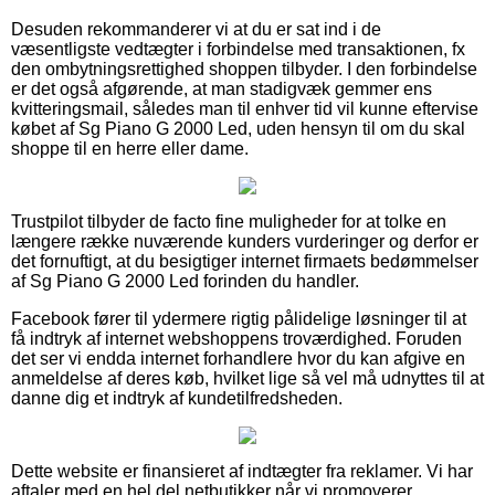
Desuden rekommanderer vi at du er sat ind i de
væsentligste vedtægter i forbindelse med transaktionen, fx
den ombytningsrettighed shoppen tilbyder. I den forbindelse
er det også afgørende, at man stadigvæk gemmer ens
kvitteringsmail, således man til enhver tid vil kunne eftervise
købet af Sg Piano G 2000 Led, uden hensyn til om du skal
shoppe til en herre eller dame.
Trustpilot tilbyder de facto fine muligheder for at tolke en
længere række nuværende kunders vurderinger og derfor er
det fornuftigt, at du besigtiger internet firmaets bedømmelser
af Sg Piano G 2000 Led forinden du handler.
Facebook fører til ydermere rigtig pålidelige løsninger til at
få indtryk af internet webshoppens troværdighed. Foruden
det ser vi endda internet forhandlere hvor du kan afgive en
anmeldelse af deres køb, hvilket lige så vel må udnyttes til at
danne dig et indtryk af kundetilfredsheden.
Dette website er finansieret af indtægter fra reklamer. Vi har
aftaler med en hel del netbutikker når vi promoverer