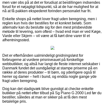
men vær obs på at det er forudsat at bestillingen indsendes
forud for et nøjagtigt tidspunkt, så at de har mulighed for at
nå at få pakken ekspederet forinden personalet har fri.
Enkelte shops på nettet lover fragt uden beregning, men i
reglen kun hvis der bestilles for et konkret beløb. Som
alternativ kan du beslutte sig for den mest prisbevidste
metode til levering, som oftest – hvad end man er ved Køge,
Varde eller Skjern – vil være at få kørt dine varer til et
afhentningssted.
Det er efterhånden ualmindeligt gnidningsløst for
forbrugerne at vurdere prisniveauet på forskellige
webbutikker, og altså har langt de fleste internet selskaber i
Danmark fundet det uundgåeligt at stampe priserne på en
række af deres produkter – til børn, og yderligere også til
herrer og damer – helt i bund, og endda nogle gange yde
fragt uden beregning.
Dog kan det stadigvæk blive gunstigt at checke enkelte
butikker på nettet efter tilbud på Sg Piano G 2000 Led før du
bestiller, således at man er sikker på at få den mest
betalelige pris.