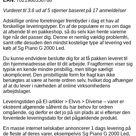
EAN:
7021986338768
Vurderet til
3.6
ud af 5 stjerner baseret på
17
anmeldelser
Adskillige online forretninger frembyder i dag et hav af
forskellige leveringstyper. En af de populære er nu om dage
at afsende til en pakkeshop, så du selv kan hente varerne
lige når det passer dig. Denne er nemlig vældig problemfri,
samt ofte desuden den mindst kostelige type af levering ved
køb af Sg Piano G 2000 Led.
Du kunne endvidere beslutte dig for at få pakken leveret til
din hjemmeadresse eller til dit arbejde. Fragtformen viser sig
typisk en kende mindre prisbillig, men tillige særligt
ukompliceret. Den prisbilligste form for fragt kan ikke
benægtes at være at hente ordren selv, hvilket dog afhænger
af at du lever i nærheden af online virksomhedens
arbejdslager.
Leveringstiden på El-artikler > Elvvs > Diverse – varer er
ekstremt afgørende såfremt du har behov for ordren
omgående, og derfor er det jo på sin plads at vi efterser den
forventede leveringsdato for det pågældende produkt.
En masse internet selskaber annoncerer 1 dags levering på
de fleste af deres varer, eksempelvis Sg Piano G 2000 Led,