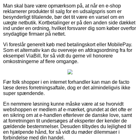
Man skal bare være opmærksom på, at når en e-shop
reklamerer produkter til salg for en udsalgspris som er
besynderligt tiltalende, bør det tit være en varsel om en
uægte netbutik. Kortbetalinger er på den anden side dækket
ind under en ordning, hvilket forsvarer dig som køber overfor
snydagtige firmaer på nettet.
Vi foreslår generelt køb med betalingskort eller MobilePay.
Som et alternativ kan du overveje en afdragsordning fra for
eksempel ViaBill, for så vidt du gerne vil honorere
omkostningerne af flere omgange.
Før folk shopper i en internet forhandler kan man de facto
læse deres forretningsaftale, dog er det almindeligvis ikke
super spændende.
En nemmere løsning kunne måske være at se hvorvidt
webshoppen er medlem af e-mærket, grundet at det ofte er
en sikring om at e-handlen efterlever de danske love, samt
at forretningen tit undersøges af eksperter der kender de
gældende bestemmelser. Desuden tilbydes du lejlighed til
en hjælpende hånd, for så vidt du møder dilemmaer i
forbindelse med din handel.