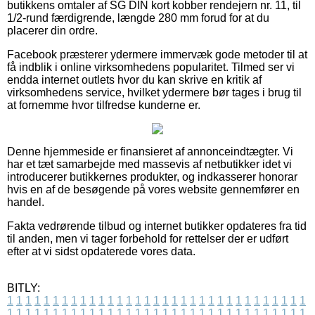
butikkens omtaler af SG DIN kort kobber rendejern nr. 11, til
1/2-rund færdigrende, længde 280 mm forud for at du
placerer din ordre.
Facebook præsterer ydermere immervæk gode metoder til at
få indblik i online virksomhedens popularitet. Tilmed ser vi
endda internet outlets hvor du kan skrive en kritik af
virksomhedens service, hvilket ydermere bør tages i brug til
at fornemme hvor tilfredse kunderne er.
Denne hjemmeside er finansieret af annonceindtægter. Vi
har et tæt samarbejde med massevis af netbutikker idet vi
introducerer butikkernes produkter, og indkasserer honorar
hvis en af de besøgende på vores website gennemfører en
handel.
Fakta vedrørende tilbud og internet butikker opdateres fra tid
til anden, men vi tager forbehold for rettelser der er udført
efter at vi sidst opdaterede vores data.
BITLY:
1
1
1
1
1
1
1
1
1
1
1
1
1
1
1
1
1
1
1
1
1
1
1
1
1
1
1
1
1
1
1
1
1
1
1
1
1
1
1
1
1
1
1
1
1
1
1
1
1
1
1
1
1
1
1
1
1
1
1
1
1
1
1
1
1
1