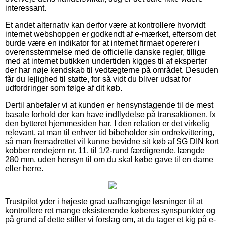
interessant.
Et andet alternativ kan derfor være at kontrollere hvorvidt
internet webshoppen er godkendt af e-mærket, eftersom det
burde være en indikator for at internet firmaet opererer i
overensstemmelse med de officielle danske regler, tillige
med at internet butikken undertiden kigges til af eksperter
der har nøje kendskab til vedtægterne på området. Desuden
får du lejlighed til støtte, for så vidt du bliver udsat for
udfordringer som følge af dit køb.
Dertil anbefaler vi at kunden er hensynstagende til de mest
basale forhold der kan have indflydelse på transaktionen, fx
den bytteret hjemmesiden har. I den relation er det virkelig
relevant, at man til enhver tid bibeholder sin ordrekvittering,
så man fremadrettet vil kunne bevidne sit køb af SG DIN kort
kobber rendejern nr. 11, til 1/2-rund færdigrende, længde
280 mm, uden hensyn til om du skal købe gave til en dame
eller herre.
Trustpilot yder i højeste grad uafhængige løsninger til at
kontrollere ret mange eksisterende køberes synspunkter og
på grund af dette stiller vi forslag om, at du tager et kig på e-