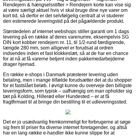
Rendejern & hængselsstifter > Rendejern korte kan vise sig
at være særligt aktuel hvis vi skal bruge dine nye varer om
kort tid, så derfor er det selvfølgelig centralt at vi studerer
den estimerede leveringstid på det pågældende produkt.
Størstedelen af internet webshops stiller garanti om 1 dags
levering på en række af deres varenumre, eksempelvis SG
DIN kort kobber rendejern nr. 11, til 1/2-rund færdigrende,
længde 280 mm, som alligevel er forudsat at ordren
indsendes inden et fast klokkeslæt, så at de har en chance
for at nå at få varerne betjent inden pakkemedarbejderne
drager hjemad.
En række e-shops i Danmark præsterer levering uden
betaling, men i mange tilfælde forudsætter det at du shopper
for et fastslået beløb. I øvrigt kunne du overveje den billigste
leveringsform, som typisk – uafhængig om man opholder sig
tæt på Kolding, Hillerød eller Hundested – er at få
fragtfirmaet til at bringe din bestilling til et udleveringssted.
Det er jo usædvanlig fremkommeligt for forbrugerne at søge
sig frem til priser fra diverse internet foretagender, og altså
har en lang række e-handler ikke kunne slippe for at