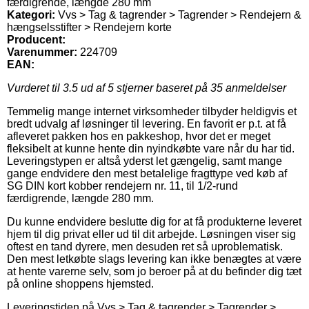
færdigrende, længde 280 mm
Kategori:
Vvs > Tag & tagrender > Tagrender > Rendejern &
hængselsstifter > Rendejern korte
Producent:
Varenummer:
224709
EAN:
Vurderet til
3.5
ud af 5 stjerner baseret på
35
anmeldelser
Temmelig mange internet virksomheder tilbyder heldigvis et
bredt udvalg af løsninger til levering. En favorit er p.t. at få
afleveret pakken hos en pakkeshop, hvor det er meget
fleksibelt at kunne hente din nyindkøbte vare når du har tid.
Leveringstypen er altså yderst let gængelig, samt mange
gange endvidere den mest betalelige fragttype ved køb af
SG DIN kort kobber rendejern nr. 11, til 1/2-rund
færdigrende, længde 280 mm.
Du kunne endvidere beslutte dig for at få produkterne leveret
hjem til dig privat eller ud til dit arbejde. Løsningen viser sig
oftest en tand dyrere, men desuden ret så uproblematisk.
Den mest letkøbte slags levering kan ikke benægtes at være
at hente varerne selv, som jo beroer på at du befinder dig tæt
på online shoppens hjemsted.
Leveringstiden på Vvs > Tag & tagrender > Tagrender >