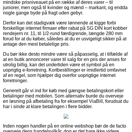
mindske prisniveauet på en række af deres varer – til
juniorer, men også til kvinder og mænd – markant, og endda
nogle gange byde på fragt uden gebyr.
Derfor kan det stadigvæk være lønnende at kigge forbi
forskellige internet firmaer efter rabat på SG DIN kort kobber
rendejern nr. 11, til 1/2-rund færdigrende, længde 280 mm
forud for at du køber, således at du er usvigeligt sikker på at
antage den mest betalelige pris.
Du bør ikke desto mindre være så påpasselig, at i tilfælde af
at en butik annoncerer varer til salg for en pris der anses for
utrolig billig, kan det undertiden være et symbol på en
uoprigtig e-forretning. Kortbestillinger er imidlertid omfavnet
af en regel, som hjælper dig overfor uoprigtige internet
forretninger.
Generelt går vi ind for køb med gængse betalingskort eller
betalinger med mobilen. Som alternativ burde du overveje
en løsning på afbetaling fra for eksempel ViaBill, forudsat du
har i sinde at klare betalingen i flere bidder.
Inden nogen handler på en online webshop bør de de facto
overveje dens handelsvilkår, dog er det bare ikke videre