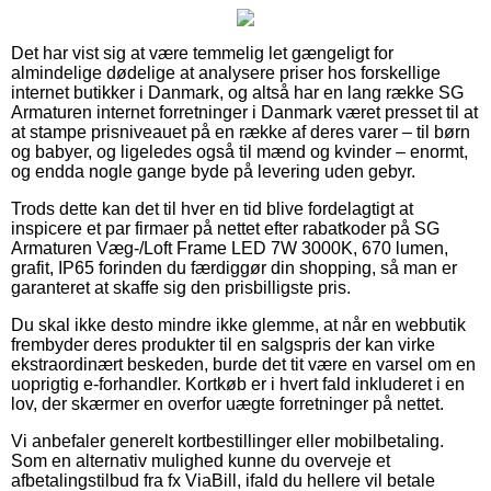
Det har vist sig at være temmelig let gængeligt for
almindelige dødelige at analysere priser hos forskellige
internet butikker i Danmark, og altså har en lang række SG
Armaturen internet forretninger i Danmark været presset til at
at stampe prisniveauet på en række af deres varer – til børn
og babyer, og ligeledes også til mænd og kvinder – enormt,
og endda nogle gange byde på levering uden gebyr.
Trods dette kan det til hver en tid blive fordelagtigt at
inspicere et par firmaer på nettet efter rabatkoder på SG
Armaturen Væg-/Loft Frame LED 7W 3000K, 670 lumen,
grafit, IP65 forinden du færdiggør din shopping, så man er
garanteret at skaffe sig den prisbilligste pris.
Du skal ikke desto mindre ikke glemme, at når en webbutik
frembyder deres produkter til en salgspris der kan virke
ekstraordinært beskeden, burde det tit være en varsel om en
uoprigtig e-forhandler. Kortkøb er i hvert fald inkluderet i en
lov, der skærmer en overfor uægte forretninger på nettet.
Vi anbefaler generelt kortbestillinger eller mobilbetaling.
Som en alternativ mulighed kunne du overveje et
afbetalingstilbud fra fx ViaBill, ifald du hellere vil betale