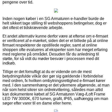
pengene over tid.
Inden nogen køber i en SG Armaturen e-handler burde de
helt sikkert tage stilling til webshoppens betingelser, dog er
det oftest et tidskrævende arbejde.
Et andet alternativ kunne derfor være at efterse om e-firmaet
er verificeret af e-mærket, siden det er et billede på at online
firmaet respekterer de opstillede regler, samt at online
shoppen ofte evalueres af eksperter som har meget erfaring
med reglerne på området. Desuden får du anledning til
støtte, for så vidt du møder besvær i processen med dit
indkøb.
Tillige er det fornuftigt at du er vidende om de mest
betydningsfulde vilkår der gør sig gældende i forbindelse
med ordren, fx hvilken ombytningsrettighed e-firmaet kører
med. I den sammenhæng er det ydermere afgørende, at man
når som helst sikrer sin ordrekvittering, således man altid
kan dokumentere købet af SG Armaturen Væg-/Loft Frame
LED 7W 3000K, 670 lumen, grafit, IP65, uafhængig om man
søger efter varer til en dame eller herre.