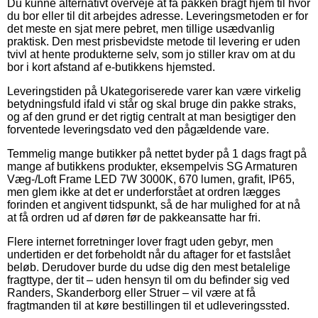
Du kunne alternativt overveje at få pakken bragt hjem til hvor
du bor eller til dit arbejdes adresse. Leveringsmetoden er for
det meste en sjat mere pebret, men tillige usædvanlig
praktisk. Den mest prisbevidste metode til levering er uden
tvivl at hente produkterne selv, som jo stiller krav om at du
bor i kort afstand af e-butikkens hjemsted.
Leveringstiden på Ukategoriserede varer kan være virkelig
betydningsfuld ifald vi står og skal bruge din pakke straks,
og af den grund er det rigtig centralt at man besigtiger den
forventede leveringsdato ved den pågældende vare.
Temmelig mange butikker på nettet byder på 1 dags fragt på
mange af butikkens produkter, eksempelvis SG Armaturen
Væg-/Loft Frame LED 7W 3000K, 670 lumen, grafit, IP65,
men glem ikke at det er underforstået at ordren lægges
forinden et angivent tidspunkt, så de har mulighed for at nå
at få ordren ud af døren før de pakkeansatte har fri.
Flere internet forretninger lover fragt uden gebyr, men
undertiden er det forbeholdt når du aftager for et fastslået
beløb. Derudover burde du udse dig den mest betalelige
fragttype, der tit – uden hensyn til om du befinder sig ved
Randers, Skanderborg eller Struer – vil være at få
fragtmanden til at køre bestillingen til et udleveringssted.