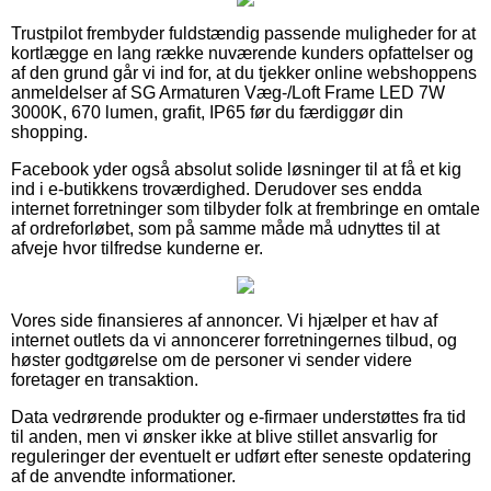
Trustpilot frembyder fuldstændig passende muligheder for at
kortlægge en lang række nuværende kunders opfattelser og
af den grund går vi ind for, at du tjekker online webshoppens
anmeldelser af SG Armaturen Væg-/Loft Frame LED 7W
3000K, 670 lumen, grafit, IP65 før du færdiggør din
shopping.
Facebook yder også absolut solide løsninger til at få et kig
ind i e-butikkens troværdighed. Derudover ses endda
internet forretninger som tilbyder folk at frembringe en omtale
af ordreforløbet, som på samme måde må udnyttes til at
afveje hvor tilfredse kunderne er.
Vores side finansieres af annoncer. Vi hjælper et hav af
internet outlets da vi annoncerer forretningernes tilbud, og
høster godtgørelse om de personer vi sender videre
foretager en transaktion.
Data vedrørende produkter og e-firmaer understøttes fra tid
til anden, men vi ønsker ikke at blive stillet ansvarlig for
reguleringer der eventuelt er udført efter seneste opdatering
af de anvendte informationer.