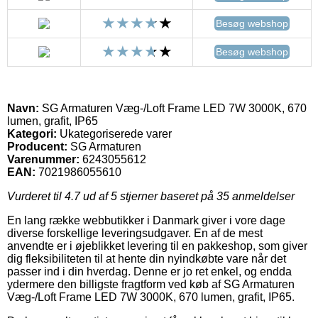
Besøg webshop
Besøg webshop
Navn:
SG Armaturen Væg-/Loft Frame LED 7W 3000K, 670
lumen, grafit, IP65
Kategori:
Ukategoriserede varer
Producent:
SG Armaturen
Varenummer:
6243055612
EAN:
7021986055610
Vurderet til
4.7
ud af 5 stjerner baseret på
35
anmeldelser
En lang række webbutikker i Danmark giver i vore dage
diverse forskellige leveringsudgaver. En af de mest
anvendte er i øjeblikket levering til en pakkeshop, som giver
dig fleksibiliteten til at hente din nyindkøbte vare når det
passer ind i din hverdag. Denne er jo ret enkel, og endda
ydermere den billigste fragtform ved køb af SG Armaturen
Væg-/Loft Frame LED 7W 3000K, 670 lumen, grafit, IP65.