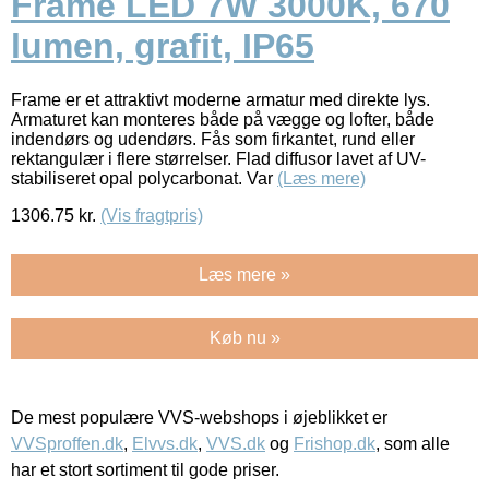
Frame LED 7W 3000K, 670
lumen, grafit, IP65
Frame er et attraktivt moderne armatur med direkte lys.
Armaturet kan monteres både på vægge og lofter, både
indendørs og udendørs. Fås som firkantet, rund eller
rektangulær i flere størrelser. Flad diffusor lavet af UV-
stabiliseret opal polycarbonat. Var
(Læs mere)
1306.75
kr.
(Vis fragtpris)
Læs mere »
Køb nu »
De mest populære VVS-webshops i øjeblikket er
VVSproffen.dk
,
Elvvs.dk
,
VVS.dk
og
Frishop.dk
, som alle
har et stort sortiment til gode priser.