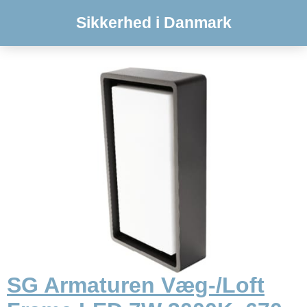
Sikkerhed i Danmark
SG Armaturen Væg-/Loft