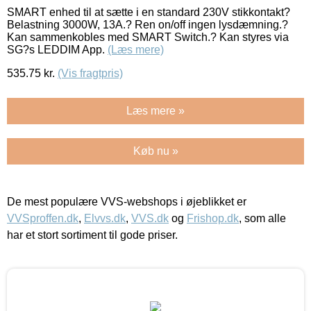
SMART enhed til at sætte i en standard 230V stikkontakt?
Belastning 3000W, 13A.? Ren on/off ingen lysdæmning.?
Kan sammenkobles med SMART Switch.? Kan styres via
SG?s LEDDIM App.
(Læs mere)
535.75
kr.
(Vis fragtpris)
Læs mere »
Køb nu »
De mest populære VVS-webshops i øjeblikket er
VVSproffen.dk
,
Elvvs.dk
,
VVS.dk
og
Frishop.dk
, som alle
har et stort sortiment til gode priser.