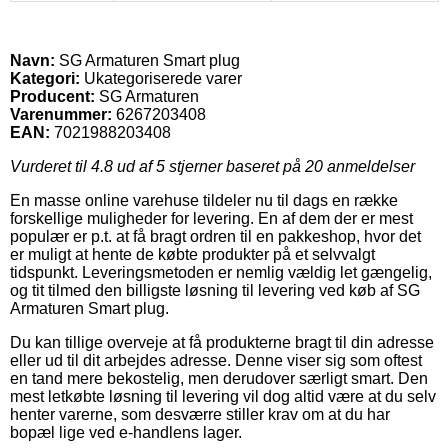
Navn:
SG Armaturen Smart plug
Kategori:
Ukategoriserede varer
Producent:
SG Armaturen
Varenummer:
6267203408
EAN:
7021988203408
Vurderet til
4.8
ud af 5 stjerner baseret på
20
anmeldelser
En masse online varehuse tildeler nu til dags en række
forskellige muligheder for levering. En af dem der er mest
populær er p.t. at få bragt ordren til en pakkeshop, hvor det
er muligt at hente de købte produkter på et selvvalgt
tidspunkt. Leveringsmetoden er nemlig vældig let gængelig,
og tit tilmed den billigste løsning til levering ved køb af SG
Armaturen Smart plug.
Du kan tillige overveje at få produkterne bragt til din adresse
eller ud til dit arbejdes adresse. Denne viser sig som oftest
en tand mere bekostelig, men derudover særligt smart. Den
mest letkøbte løsning til levering vil dog altid være at du selv
henter varerne, som desværre stiller krav om at du har
bopæl lige ved e-handlens lager.