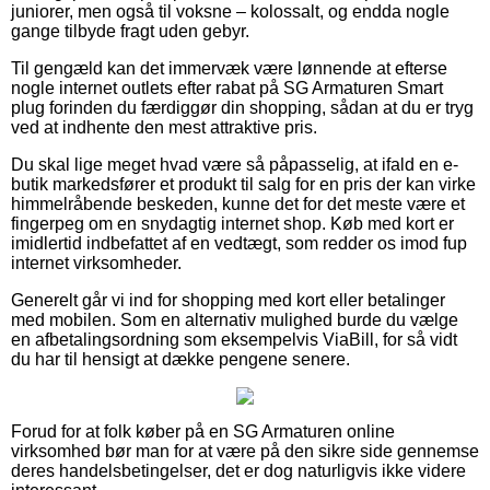
juniorer, men også til voksne – kolossalt, og endda nogle
gange tilbyde fragt uden gebyr.
Til gengæld kan det immervæk være lønnende at efterse
nogle internet outlets efter rabat på SG Armaturen Smart
plug forinden du færdiggør din shopping, sådan at du er tryg
ved at indhente den mest attraktive pris.
Du skal lige meget hvad være så påpasselig, at ifald en e-
butik markedsfører et produkt til salg for en pris der kan virke
himmelråbende beskeden, kunne det for det meste være et
fingerpeg om en snydagtig internet shop. Køb med kort er
imidlertid indbefattet af en vedtægt, som redder os imod fup
internet virksomheder.
Generelt går vi ind for shopping med kort eller betalinger
med mobilen. Som en alternativ mulighed burde du vælge
en afbetalingsordning som eksempelvis ViaBill, for så vidt
du har til hensigt at dække pengene senere.
Forud for at folk køber på en SG Armaturen online
virksomhed bør man for at være på den sikre side gennemse
deres handelsbetingelser, det er dog naturligvis ikke videre