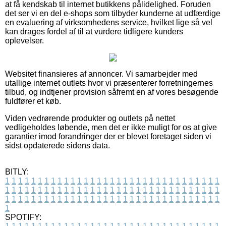
at få kendskab til internet butikkens pålidelighed. Foruden
det ser vi en del e-shops som tilbyder kunderne at udfærdige
en evaluering af virksomhedens service, hvilket lige så vel
kan drages fordel af til at vurdere tidligere kunders
oplevelser.
Websitet finansieres af annoncer. Vi samarbejder med
utallige internet outlets hvor vi præsenterer forretningernes
tilbud, og indtjener provision såfremt en af vores besøgende
fuldfører et køb.
Viden vedrørende produkter og outlets på nettet
vedligeholdes løbende, men det er ikke muligt for os at give
garantier imod forandringer der er blevet foretaget siden vi
sidst opdaterede sidens data.
BITLY:
1
1
1
1
1
1
1
1
1
1
1
1
1
1
1
1
1
1
1
1
1
1
1
1
1
1
1
1
1
1
1
1
1
1
1
1
1
1
1
1
1
1
1
1
1
1
1
1
1
1
1
1
1
1
1
1
1
1
1
1
1
1
1
1
1
1
1
1
1
1
1
1
1
1
1
1
1
1
1
1
1
1
1
1
1
1
1
1
1
1
1
1
1
1
1
1
1
1
1
1
SPOTIFY: