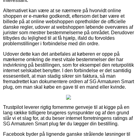
interessant.
Alternativet kan være at se nærmere på hvorvidt online
shoppen er e-mærke godkendt, eftersom det bør være et
billede på at online webshoppen opretholder de officielle
danske regler, udover at webshoppen løbende overværes af
jurister som mestrer bestemmelserne på området. Derudover
tilbydes du lejlighed til at få hjælp, ifald du forvoldes
problemstillinger i forbindelse med din ordre.
Udover dette kan det anbefales at køberen er oppe på
mærkerne omkring de mest vitale bestemmelser der har
indvirkning på bestillingen, som for eksempel den returpolitik
internet selskabet benytter. I den forbindelse er det samtidig
essesentielt, at man stadig sikrer sin faktura, så man
fremadrettet kan dokumentere ordren af SG Armaturen Smart
plug, om man skal købe en gave til en mand eller kvinde.
Trustpilot leverer rigtig fornemme genveje til at kigge på en
lang række tidligere brugeres synspunkter og af den grund
slår vi et slag for, at du beser internet forretningens ratings af
SG Armaturen Smart plug før du lægger din bestilling.
Facebook byder på lignende ganske strålende løsninger til