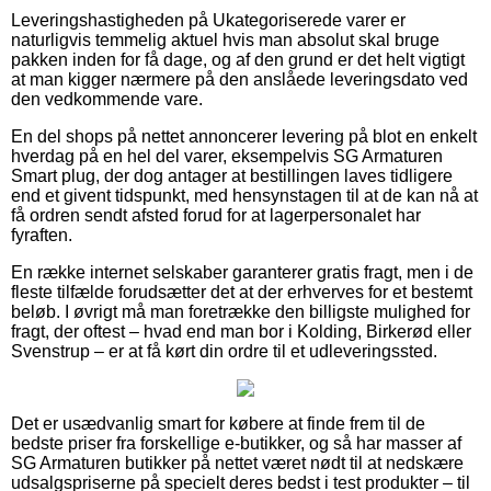
Leveringshastigheden på Ukategoriserede varer er
naturligvis temmelig aktuel hvis man absolut skal bruge
pakken inden for få dage, og af den grund er det helt vigtigt
at man kigger nærmere på den anslåede leveringsdato ved
den vedkommende vare.
En del shops på nettet annoncerer levering på blot en enkelt
hverdag på en hel del varer, eksempelvis SG Armaturen
Smart plug, der dog antager at bestillingen laves tidligere
end et givent tidspunkt, med hensynstagen til at de kan nå at
få ordren sendt afsted forud for at lagerpersonalet har
fyraften.
En række internet selskaber garanterer gratis fragt, men i de
fleste tilfælde forudsætter det at der erhverves for et bestemt
beløb. I øvrigt må man foretrække den billigste mulighed for
fragt, der oftest – hvad end man bor i Kolding, Birkerød eller
Svenstrup – er at få kørt din ordre til et udleveringssted.
Det er usædvanlig smart for købere at finde frem til de
bedste priser fra forskellige e-butikker, og så har masser af
SG Armaturen butikker på nettet været nødt til at nedskære
udsalgspriserne på specielt deres bedst i test produkter – til