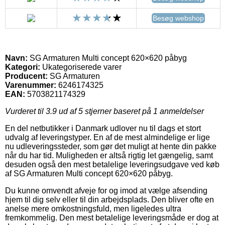
Besøg webshop
Navn:
SG Armaturen Multi concept 620×620 påbyg
Kategori:
Ukategoriserede varer
Producent:
SG Armaturen
Varenummer:
6246174325
EAN:
5703821174329
Vurderet til
3.9
ud af 5 stjerner baseret på
1
anmeldelser
En del netbutikker i Danmark udlover nu til dags et stort
udvalg af leveringstyper. En af de mest almindelige er lige
nu udleveringssteder, som gør det muligt at hente din pakke
når du har tid. Muligheden er altså rigtig let gængelig, samt
desuden også den mest betalelige leveringsudgave ved køb
af SG Armaturen Multi concept 620×620 påbyg.
Du kunne omvendt afveje for og imod at vælge afsending
hjem til dig selv eller til din arbejdsplads. Den bliver ofte en
anelse mere omkostningsfuld, men ligeledes ultra
fremkommelig. Den mest betalelige leveringsmåde er dog at