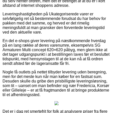
du selv henter ordren, men det er betinget af at du er i kort
afstand af internet shoppens adresse.
Leveringshastigheden på Ukategoriserede varer er
selvfølgelig ret så bestemmende forudsat du har behov for
pakken med det samme, og herved er det rimelig
meningsfuldt at man gransker den forventede leveringstid
ved den aktuelle vare.
En del e-shops giver levering på næstkommende hverdag
på en lang række af deres varenumre, eksempelvis SG
Armaturen Multi concept 620×620 påbyg, men glem ikke at
det tager udgangspunkt i at bestillingen laves før et besluttet
tidspunkt, med hensynstagen til at de kan nå at få ordren
sendt afsted før de lageransatte får fri.
Nogle få outlets på nettet tilbyder levering uden beregning,
men for det meste kun når man køber for en fastsat sum.
Desuden skulle du gribe den prisbilligste leveringsløsning,
som tit – uanset om man befinder sig nær Fredericia, Korsør
eller Gilleleje – er at få fragtmanden til at bringe produkterne
til et afhentningssted.
Det er i dag ret smertefrit for folk at analysere priser fra flere