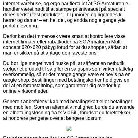
internet varehuse, og ergo har flertallet af SG Armaturen e-
handler været nødt til at stampe prisniveauet på specielt
deres bedst i test produkter – til juniorer, og ligeledes til
herrer og damer – en hel del, og endda nogle gange yde
portofri levering.
Derfor kan det immervæk være smart at kontrollere visse
internet firmaer efter rabatkoder på SG Armaturen Multi
concept 620×620 påbyg forud for at du shopper, sådan at
man er sikker på at antage den laveste pris.
Du bør lige meget hvad huske på, at såfremt en netbutik
sælger et produkt til salg for en salgspris som virker ufattelig
overkommelig, så er det mange gange være et bevis på en
uægte shop. Bestillinger med betalingskort er heldigvis en
del af en foranstaltning, som garanterer dig overfor fup
online virksomheder.
Generelt anbefaler vi køb med betalingskort eller betalinger
med mobilen. Som en alternativ mulighed burde du anvende
en afbetalingsløsning fra fx ViaBill, forudsat du foretrækker
at honorere pengene over et længere tidsrum.