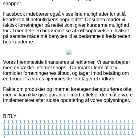
shopper.
Facebook indebærer også visse fine muligheder for at få
kendskab til netbutikkens popularitet. Desuden møder vi
faktisk forretninger på nettet som giver kunderne mulighed
for at meddele en bedømmelse af købsoplevelsen, hvilket
på samme måde må benyttes til at bedømme tilfredsheden
hos kunderne.
Vores hjemmeside finansieres af reklamer. Vi samarbejder
med en række internet shops i Danmark i form af at vi
formidler forretningernes tilbud, og tager imod betaling om
en bruger fra vores hjemmeside foretager et indkøb.
Fakta om produkter og internet foretagender ajourføres ofte,
men vi kan ikke give garantier imod rettelser der måtte være
implementeret efter sidste opdatering af vores oplysninger.
BITLY:
1
1
1
1
1
1
1
1
1
1
1
1
1
1
1
1
1
1
1
1
1
1
1
1
1
1
1
1
1
1
1
1
1
1
1
1
1
1
1
1
1
1
1
1
1
1
1
1
1
1
1
1
1
1
1
1
1
1
1
1
1
1
1
1
1
1
1
1
1
1
1
1
1
1
1
1
1
1
1
1
1
1
1
1
1
1
1
1
1
1
1
1
1
1
1
1
1
1
1