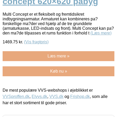
concept 620×620 påbyg
Multi Concept er et fleksibelt og fremtidsikret
indbygningsarmatur. Armaturet kan kombineres pa?
forskellige ma?der ved hjælp af de tre grunddele
(armaturkasse, LED-indsats og front). Multi Concept kan pa?
den ma?de tilpasses et rums funktion i forhold t
(Læs mere)
1469.75
kr.
(Vis fragtpris)
Læs mere »
Køb nu »
De mest populære VVS-webshops i øjeblikket er
VVSproffen.dk
,
Elvvs.dk
,
VVS.dk
og
Frishop.dk
, som alle
har et stort sortiment til gode priser.