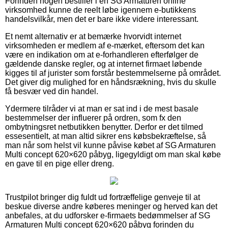
Forinden nogen bestiller i en SG Armaturen online
virksomhed kunne de reelt løbe igennem e-butikkens
handelsvilkår, men det er bare ikke videre interessant.
Et nemt alternativ er at bemærke hvorvidt internet
virksomheden er medlem af e-mærket, eftersom det kan
være en indikation om at e-forhandleren efterfølger de
gældende danske regler, og at internet firmaet løbende
kigges til af jurister som forstår bestemmelserne på området.
Det giver dig mulighed for en håndsrækning, hvis du skulle
få besvær ved din handel.
Ydermere tilråder vi at man er sat ind i de mest basale
bestemmelser der influerer på ordren, som fx den
ombytningsret netbutikken benytter. Derfor er det tilmed
essesentielt, at man altid sikrer ens købsbekræftelse, så
man når som helst vil kunne påvise købet af SG Armaturen
Multi concept 620×620 påbyg, ligegyldigt om man skal købe
en gave til en pige eller dreng.
Trustpilot bringer dig fuldt ud fortræffelige genveje til at
beskue diverse andre køberes meninger og herved kan det
anbefales, at du udforsker e-firmaets bedømmelser af SG
Armaturen Multi concept 620×620 påbyg forinden du