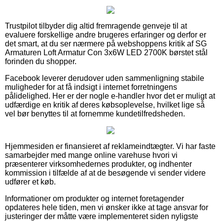
Trustpilot tilbyder dig altid fremragende genveje til at
evaluere forskellige andre brugeres erfaringer og derfor er
det smart, at du ser nærmere på webshoppens kritik af SG
Armaturen Loft Armatur Con 3x6W LED 2700K børstet stål
forinden du shopper.
Facebook leverer derudover uden sammenligning stabile
muligheder for at få indsigt i internet forretningens
pålidelighed. Her er der nogle e-handler hvor det er muligt at
udfærdige en kritik af deres købsoplevelse, hvilket lige så
vel bør benyttes til at fornemme kundetilfredsheden.
Hjemmesiden er finansieret af reklameindtægter. Vi har faste
samarbejder med mange online varehuse hvori vi
præsenterer virksomhedernes produkter, og indhenter
kommission i tilfælde af at de besøgende vi sender videre
udfører et køb.
Informationer om produkter og internet foretagender
opdateres hele tiden, men vi ønsker ikke at tage ansvar for
justeringer der måtte være implementeret siden nyligste