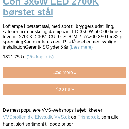
Con 3x6W LED 2700K
børstet stål
Loftlampe i børstet stål, med spot til bryggers,udstilling,
saloner m.m-udskiftlig dæmpbar LED 3×6 W-50 000 timers
levetid -2700K -230V -GU10 -SDCM 2-RA>90-350 lm-32 gr
spredningKan monteres over PL-dåse eller med synlige
installationGaranti- SG yder 5 år
(Læs mere)
1821.75
kr.
(Vis fragtpris)
Læs mere »
Køb nu »
De mest populære VVS-webshops i øjeblikket er
VVSproffen.dk
,
Elvvs.dk
,
VVS.dk
og
Frishop.dk
, som alle
har et stort sortiment til gode priser.