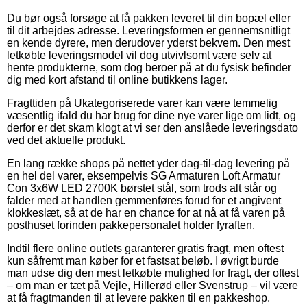
Du bør også forsøge at få pakken leveret til din bopæl eller
til dit arbejdes adresse. Leveringsformen er gennemsnitligt
en kende dyrere, men derudover yderst bekvem. Den mest
letkøbte leveringsmodel vil dog utvivlsomt være selv at
hente produkterne, som dog beroer på at du fysisk befinder
dig med kort afstand til online butikkens lager.
Fragttiden på Ukategoriserede varer kan være temmelig
væsentlig ifald du har brug for dine nye varer lige om lidt, og
derfor er det skam klogt at vi ser den anslåede leveringsdato
ved det aktuelle produkt.
En lang række shops på nettet yder dag-til-dag levering på
en hel del varer, eksempelvis SG Armaturen Loft Armatur
Con 3x6W LED 2700K børstet stål, som trods alt står og
falder med at handlen gemmenføres forud for et angivent
klokkeslæt, så at de har en chance for at nå at få varen på
posthuset forinden pakkepersonalet holder fyraften.
Indtil flere online outlets garanterer gratis fragt, men oftest
kun såfremt man køber for et fastsat beløb. I øvrigt burde
man udse dig den mest letkøbte mulighed for fragt, der oftest
– om man er tæt på Vejle, Hillerød eller Svenstrup – vil være
at få fragtmanden til at levere pakken til en pakkeshop.