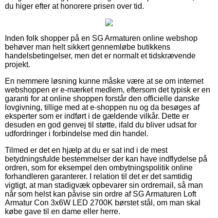
du higer efter at honorere prisen over tid.
Inden folk shopper på en SG Armaturen online webshop
behøver man helt sikkert gennemløbe butikkens
handelsbetingelser, men det er normalt et tidskrævende
projekt.
En nemmere løsning kunne måske være at se om internet
webshoppen er e-mærket medlem, eftersom det typisk er en
garanti for at online shoppen forstår den officielle danske
lovgivning, tillige med at e-shoppen nu og da besøges af
eksperter som er indført i de gældende vilkår. Dette er
desuden en god genvej til støtte, ifald du bliver udsat for
udfordringer i forbindelse med din handel.
Tilmed er det en hjælp at du er sat ind i de mest
betydningsfulde bestemmelser der kan have indflydelse på
ordren, som for eksempel den ombytningspolitik online
forhandleren garanterer. I relation til det er det samtidig
vigtigt, at man stadigvæk opbevarer sin ordremail, så man
når som helst kan påvise sin ordre af SG Armaturen Loft
Armatur Con 3x6W LED 2700K børstet stål, om man skal
købe gave til en dame eller herre.