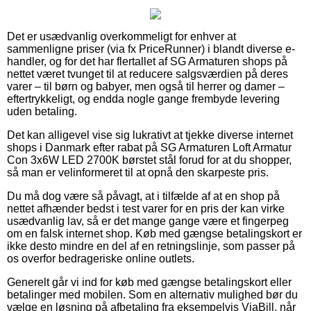
Det er usædvanlig overkommeligt for enhver at
sammenligne priser (via fx PriceRunner) i blandt diverse e-
handler, og for det har flertallet af SG Armaturen shops på
nettet været tvunget til at reducere salgsværdien på deres
varer – til børn og babyer, men også til herrer og damer –
eftertrykkeligt, og endda nogle gange frembyde levering
uden betaling.
Det kan alligevel vise sig lukrativt at tjekke diverse internet
shops i Danmark efter rabat på SG Armaturen Loft Armatur
Con 3x6W LED 2700K børstet stål forud for at du shopper,
så man er velinformeret til at opnå den skarpeste pris.
Du må dog være så påvagt, at i tilfælde af at en shop på
nettet afhænder bedst i test varer for en pris der kan virke
usædvanlig lav, så er det mange gange være et fingerpeg
om en falsk internet shop. Køb med gængse betalingskort er
ikke desto mindre en del af en retningslinje, som passer på
os overfor bedrageriske online outlets.
Generelt går vi ind for køb med gængse betalingskort eller
betalinger med mobilen. Som en alternativ mulighed bør du
vælge en løsning på afbetaling fra eksempelvis ViaBill, når