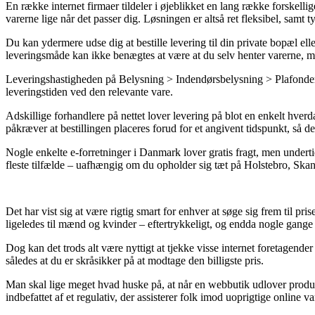
En række internet firmaer tildeler i øjeblikket en lang række forskellig
varerne lige når det passer dig. Løsningen er altså ret fleksibel, s
Du kan ydermere udse dig at bestille levering til din private bopæl el
leveringsmåde kan ikke benægtes at være at du selv henter varerne, me
Leveringshastigheden på Belysning > Indendørsbelysning > Plafonder er 
leveringstiden ved den relevante vare.
Adskillige forhandlere på nettet lover levering på blot en enkelt
påkræver at bestillingen placeres forud for et angivent tidspunkt, så d
Nogle enkelte e-forretninger i Danmark lover gratis fragt, men undert
fleste tilfælde – uafhængig om du opholder sig tæt på Holstebro, Skande
Det har vist sig at være rigtig smart for enhver at søge sig frem til pr
ligeledes til mænd og kvinder – eftertrykkeligt, og endda nogle gange 
Dog kan det trods alt være nyttigt at tjekke visse internet foreta
således at du er skråsikker på at modtage den billigste pris.
Man skal lige meget hvad huske på, at når en webbutik udlover produkter
indbefattet af et regulativ, der assisterer folk imod uoprigtige online v