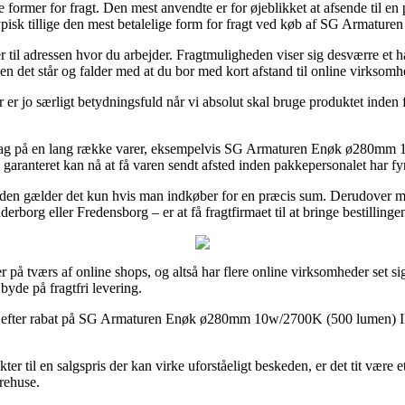
e former for fragt. Den mest anvendte er for øjeblikket at afsende til en
amt typisk tillige den mest betalelige form for fragt ved køb af SG A
ler til adressen hvor du arbejder. Fragtmuligheden viser sig desværre e
n det står og falder med at du bor med kort afstand til online virksomh
jo særligt betydningsfuld når vi absolut skal bruge produktet inden for k
 hverdag på en lang række varer, eksempelvis SG Armaturen Enøk ø280
e garanteret kan nå at få varen sendt afsted inden pakkepersonalet har fy
iden gælder det kun hvis man indkøber for en præcis sum. Derudover må 
rborg eller Fredensborg – er at få fragtfirmaet til at bringe bestillinge
iser på tværs af online shops, og altså har flere online virksomheder set s
byde på fragtfri levering.
gender efter rabat på SG Armaturen Enøk ø280mm 10w/2700K (500 lumen)
 til en salgspris der kan virke uforståeligt beskeden, er det tit være et
arehuse.