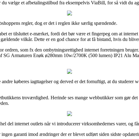
 du vælge et afbetalingstilbud fra eksempelvis ViaBill, for så vidt du ag
shoppens regler, dog er det i reglen ikke særlig spændende.
er tilsluttet e-mærket, fordi det bør være et fingerpeg om at internet f
dende vilkår. Dette er en god chance for at få bistand, hvis du bliver
r for ordren, som fx den ombytningsrettighed internet forretningen bruger
 køb af SG Armaturen Enøk ø280mm 10w/2700K (500 lumen) IP21 Alu Mat-
re andre køberes iagttagelser og derved er det fornuftigt, at du stud
i netbutikkens troværdighed. Herinde ses mange webbutikker som gør det
eden.
 hel del internet outlets når vi introducerer virksomhedernes varer, og
 ingen garanti imod ændringer der er blevet udført siden sidste opdateri