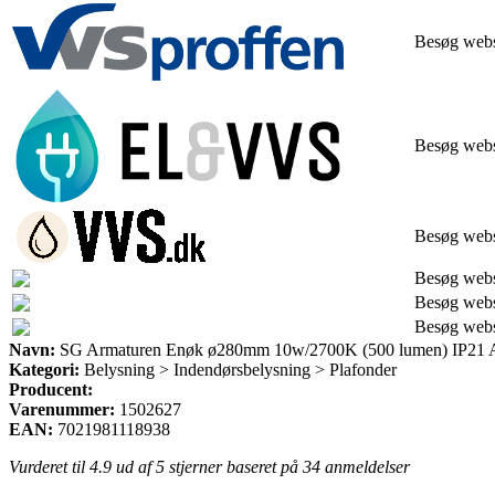
Besøg web
Besøg web
Besøg web
Besøg web
Besøg web
Besøg web
Navn:
SG Armaturen Enøk ø280mm 10w/2700K (500 lumen) IP21 A
Kategori:
Belysning > Indendørsbelysning > Plafonder
Producent:
Varenummer:
1502627
EAN:
7021981118938
Vurderet til
4.9
ud af 5 stjerner baseret på
34
anmeldelser