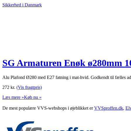
Sikkerhed i Danmark
SG Armaturen Enøk ø280mm 10w
Alu Plafond Ø280 med E27 fatning i mat-hvid. Godkendt til fælles a
272
kr.
(Vis fragtpris)
Læs mere »
Køb nu »
De mest populære VVS-webshops i øjeblikket er
VVSproffen.dk
,
El