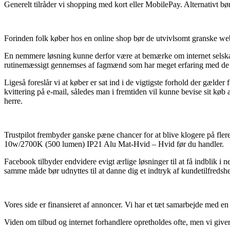
Generelt tilråder vi shopping med kort eller MobilePay. Alternativt bør
Forinden folk køber hos en online shop bør de utvivlsomt granske web
En nemmere løsning kunne derfor være at bemærke om internet selskabet 
rutinemæssigt gennemses af fagmænd som har meget erfaring med de gæl
Ligeså foreslår vi at køber er sat ind i de vigtigste forhold der gælde
kvittering på e-mail, således man i fremtiden vil kunne bevise sit
herre.
Trustpilot frembyder ganske pæne chancer for at blive klogere på fle
10w/2700K (500 lumen) IP21 Alu Mat-Hvid – Hvid før du handler.
Facebook tilbyder endvidere evigt ærlige løsninger til at få indblik 
samme måde bør udnyttes til at danne dig et indtryk af kundetilfredsh
Vores side er finansieret af annoncer. Vi har et tæt samarbejde med en
Viden om tilbud og internet forhandlere opretholdes ofte, men vi giver