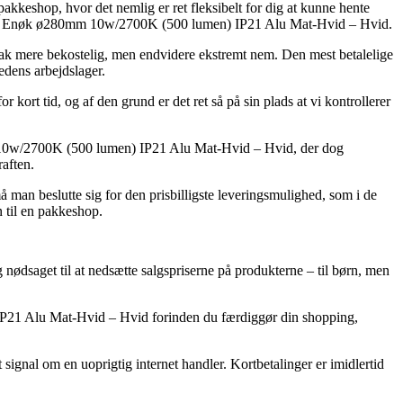
 pakkeshop, hvor det nemlig er ret fleksibelt for dig at kunne hente
rmaturen Enøk ø280mm 10w/2700K (500 lumen) IP21 Alu Mat-Hvid – Hvid.
t hak mere bekostelig, men endvidere ekstremt nem. Den mest betalelige
edens arbejdslager.
ort tid, og af den grund er det ret så på sin plads at vi kontrollerer
mm 10w/2700K (500 lumen) IP21 Alu Mat-Hvid – Hvid, der dog
raften.
man beslutte sig for den prisbilligste leveringsmulighed, som i de
n til en pakkeshop.
ig nødsaget til at nedsætte salgspriserne på produkterne – til børn, men
 IP21 Alu Mat-Hvid – Hvid forinden du færdiggør din shopping,
 signal om en uoprigtig internet handler. Kortbetalinger er imidlertid