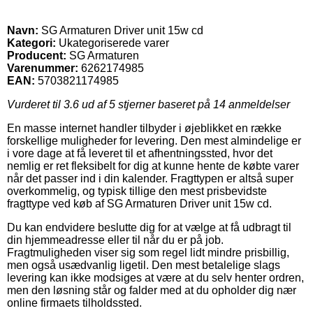
Navn:
SG Armaturen Driver unit 15w cd
Kategori:
Ukategoriserede varer
Producent:
SG Armaturen
Varenummer:
6262174985
EAN:
5703821174985
Vurderet til
3.6
ud af 5 stjerner baseret på
14
anmeldelser
En masse internet handler tilbyder i øjeblikket en række
forskellige muligheder for levering. Den mest almindelige er
i vore dage at få leveret til et afhentningssted, hvor det
nemlig er ret fleksibelt for dig at kunne hente de købte varer
når det passer ind i din kalender. Fragttypen er altså super
overkommelig, og typisk tillige den mest prisbevidste
fragttype ved køb af SG Armaturen Driver unit 15w cd.
Du kan endvidere beslutte dig for at vælge at få udbragt til
din hjemmeadresse eller til når du er på job.
Fragtmuligheden viser sig som regel lidt mindre prisbillig,
men også usædvanlig ligetil. Den mest betalelige slags
levering kan ikke modsiges at være at du selv henter ordren,
men den løsning står og falder med at du opholder dig nær
online firmaets tilholdssted.