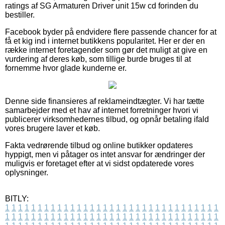
ratings af SG Armaturen Driver unit 15w cd forinden du
bestiller.
Facebook byder på endvidere flere passende chancer for at
få et kig ind i internet butikkens popularitet. Her er der en
række internet foretagender som gør det muligt at give en
vurdering af deres køb, som tillige burde bruges til at
fornemme hvor glade kunderne er.
Denne side finansieres af reklameindtægter. Vi har tætte
samarbejder med et hav af internet forretninger hvori vi
publicerer virksomhedernes tilbud, og opnår betaling ifald
vores brugere laver et køb.
Fakta vedrørende tilbud og online butikker opdateres
hyppigt, men vi påtager os intet ansvar for ændringer der
muligvis er foretaget efter at vi sidst opdaterede vores
oplysninger.
BITLY:
1
1
1
1
1
1
1
1
1
1
1
1
1
1
1
1
1
1
1
1
1
1
1
1
1
1
1
1
1
1
1
1
1
1
1
1
1
1
1
1
1
1
1
1
1
1
1
1
1
1
1
1
1
1
1
1
1
1
1
1
1
1
1
1
1
1