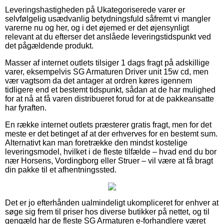
Leveringshastigheden på Ukategoriserede varer er
selvfølgelig usædvanlig betydningsfuld såfremt vi mangler
varerne nu og her, og i det øjemed er det øjensynligt
relevant at du efterser det anslåede leveringstidspunkt ved
det pågældende produkt.
Masser af internet outlets tilsiger 1 dags fragt på adskillige
varer, eksempelvis SG Armaturen Driver unit 15w cd, men
vær vagtsom da det antager at ordren køres igennem
tidligere end et bestemt tidspunkt, sådan at de har mulighed
for at nå at få varen distribueret forud for at de pakkeansatte
har fyraften.
En række internet outlets præsterer gratis fragt, men for det
meste er det betinget af at der erhverves for en bestemt sum.
Alternativt kan man foretrække den mindst kostelige
leveringsmodel, hvilket i de fleste tilfælde – hvad end du bor
nær Horsens, Vordingborg eller Struer – vil være at få bragt
din pakke til et afhentningssted.
Det er jo efterhånden ualmindeligt ukompliceret for enhver at
søge sig frem til priser hos diverse butikker på nettet, og til
gengæld har de fleste SG Armaturen e-forhandlere været