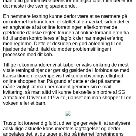
man altid gennemløbe deres forretningsaftale, men det er for
det meste ikke særlig spændende.
En nemmere løsning kunne derfor være at se nærmere på
om internet forhandleren er støttet af e-mærket, siden det er
en angivelse af at online forretningen efterkommer de
gældende danske regler, foruden at online forhandleren fra
tid til anden kontrolleres af fagfolk der har meget erfaring
med reglerne. Dette er desuden en god anledning til en
hjælpende hånd, ifald du møder problemstillinger i
processen med dit køb.
Tillige rekommanderer vi at køber er vaks omkring de mest
vitale retningslinjer der gør sig gældende i forbindelse med
transaktionen, eksempelvis hvilken ombytningsrettighed
online shoppen har. På grund af dette er det på samme
måde vigtigt, at man permanent gemmer sin e-mail
kvittering, så man altid vil kunne bekræfte sin ordre af SG
Armaturen Driver unit 15w cd, uanset om man shopper til en
voksen eller et barn.
Trustpilot forærer dig fuldt ud ærlige genveje til at analysere
adskillige aktuelle konsumenters iagttagelser og derfor
anbefales det, at du tager et kig på internet forretningens