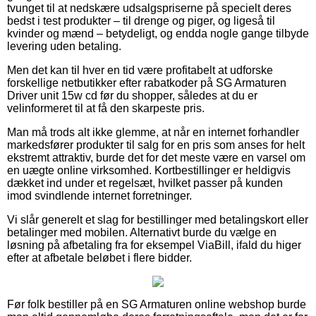
tvunget til at nedskære udsalgspriserne på specielt deres
bedst i test produkter – til drenge og piger, og ligeså til
kvinder og mænd – betydeligt, og endda nogle gange tilbyde
levering uden betaling.
Men det kan til hver en tid være profitabelt at udforske
forskellige netbutikker efter rabatkoder på SG Armaturen
Driver unit 15w cd før du shopper, således at du er
velinformeret til at få den skarpeste pris.
Man må trods alt ikke glemme, at når en internet forhandler
markedsfører produkter til salg for en pris som anses for helt
ekstremt attraktiv, burde det for det meste være en varsel om
en uægte online virksomhed. Kortbestillinger er heldigvis
dækket ind under et regelsæt, hvilket passer på kunden
imod svindlende internet forretninger.
Vi slår generelt et slag for bestillinger med betalingskort eller
betalinger med mobilen. Alternativt burde du vælge en
løsning på afbetaling fra for eksempel ViaBill, ifald du higer
efter at afbetale beløbet i flere bidder.
Før folk bestiller på en SG Armaturen online webshop burde