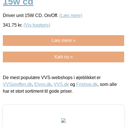
15w cd
Driver unit 15W CD. On/Off.
(Læs mere)
341.75
kr.
(Vis fragtpris)
Læs mere »
Køb nu »
De mest populære VVS-webshops i øjeblikket er
VVSproffen.dk
,
Elvvs.dk
,
VVS.dk
og
Frishop.dk
, som alle
har et stort sortiment til gode priser.