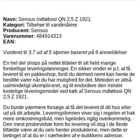
Navn:
Sensus indløbssi QN 2,5 Z 1921
Kategori:
Tilbehør til vandmålere
Producent:
Sensus
Varenummer:
484914313
EAN:
Vurderet til
3.7
ud af 5 stjerner baseret på
9
anmeldelser
En hel del shops på nettet tildeler til alt held mange
forskellige leveringsløsninger. En sikker vinder er p.t. at få
leveret til en pakkeshop, fordi du dermed nemt kan hente de
bestilte varer når du har mulighed for det. Metoden er altså
ualmindeligt ukompliceret, og tit endvidere den mindst
kostelige leveringsmodel ved køb af Sensus indløbssi QN
2,5 Z 1921.
Du burde ydermere forsøge at få det leveret til dit hus eller
ud på dit arbejde. Leveringsformen viser sig i regelen et hak
mere omkostningsfuld, men ligeledes rigtig overkommelig.
Den mest prisbevidste form for levering vil dog i de fleste
tilfælde være at du selv henter produkterne, men dette er
betinget af at du er i nærheden af e-butikkens adresse.