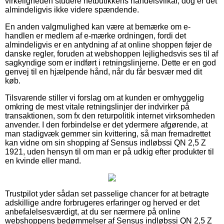
virkeligheden studere netbutikkens handelsvilkår, dog er det
almindeligvis ikke videre spændende.
En anden valgmulighed kan være at bemærke om e-
handlen er medlem af e-mærke ordningen, fordi det
almindeligvis er en antydning af at online shoppen føjer de
danske regler, foruden at webshoppen lejlighedsvis ses til af
sagkyndige som er indført i retningslinjerne. Dette er en god
genvej til en hjælpende hånd, når du får besvær med dit
køb.
Tilsvarende stiller vi forslag om at kunden er omhyggelig
omkring de mest vitale retningslinjer der indvirker på
transaktionen, som fx den returpolitik internet virksomheden
anvender. I den forbindelse er det ydermere afgørende, at
man stadigvæk gemmer sin kvittering, så man fremadrettet
kan vidne om sin shopping af Sensus indløbssi QN 2,5 Z
1921, uden hensyn til om man er på udkig efter produkter til
en kvinde eller mand.
Trustpilot yder sådan set passelige chancer for at betragte
adskillige andre forbrugeres erfaringer og herved er det
anbefalelsesværdigt, at du ser nærmere på online
webshoppens bedømmelser af Sensus indløbssi QN 2,5 Z