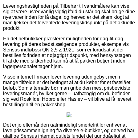
Leveringshastigheden på Tilbehør til vandmålere kan vise
sig at være usædvanlig vigtig ifald du står og skal bruge dine
nye varer inden for få dage, og herved er det skam klogt at
man tjekker det forventede leveringstidspunkt på det aktuelle
produkt.
En del netbutikker præsterer muligheden for dag-til-dag
levering på deres bedst sælgende produkter, eksempelvis
Sensus indløbssi QN 2,5 Z 1921, som er forudsat at der
bestilles forinden et nøjagtigt tidspunkt, med hensynstagen
til at de med sikkerhed kan nå at få pakken betjent inden
lagerpersonalet tager hjem.
Visse internet firmaer lover levering uden gebyr, men i
mange tilfælde er det betinget af at du køber for et fastslået
beløb. Som alternativ bør man gribe den mest prisbevidste
leveringsmanér, hvilket gerne – uafhængig om du befinder
sig ved Roskilde, Hobro eller Haslev – vil blive at få leveret
bestillingen til en pakkeshop.
Det er jo efterhånden ualmindeligt smertefrit for enhver at
lave prissammenligning fra diverse e-butikker, og derved har
utallige Sensus internet outlets fundet det uundgåeligt at