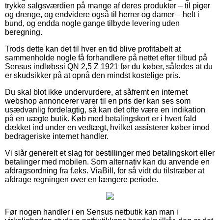
trykke salgsværdien på mange af deres produkter – til piger
og drenge, og endvidere også til herrer og damer – helt i
bund, og endda nogle gange tilbyde levering uden
beregning.
Trods dette kan det til hver en tid blive profitabelt at
sammenholde nogle få forhandlere på nettet efter tilbud på
Sensus indløbssi QN 2,5 Z 1921 før du køber, således at du
er skudsikker på at opnå den mindst kostelige pris.
Du skal blot ikke undervurdere, at såfremt en internet
webshop annoncerer varer til en pris der kan ses som
usædvanlig fordelagtig, så kan det ofte være en indikation
på en uægte butik. Køb med betalingskort er i hvert fald
dækket ind under en vedtægt, hvilket assisterer køber imod
bedrageriske internet handler.
Vi slår generelt et slag for bestillinger med betalingskort eller
betalinger med mobilen. Som alternativ kan du anvende en
afdragsordning fra f.eks. ViaBill, for så vidt du tilstræber at
afdrage regningen over en længere periode.
Før nogen handler i en Sensus netbutik kan man i