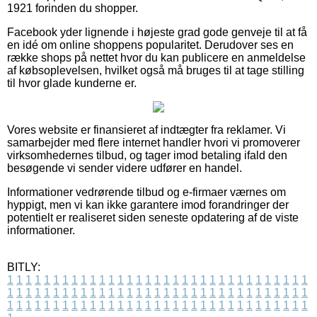
1921 forinden du shopper.
Facebook yder lignende i højeste grad gode genveje til at få
en idé om online shoppens popularitet. Derudover ses en
række shops på nettet hvor du kan publicere en anmeldelse
af købsoplevelsen, hvilket også må bruges til at tage stilling
til hvor glade kunderne er.
Vores website er finansieret af indtægter fra reklamer. Vi
samarbejder med flere internet handler hvori vi promoverer
virksomhedernes tilbud, og tager imod betaling ifald den
besøgende vi sender videre udfører en handel.
Informationer vedrørende tilbud og e-firmaer værnes om
hyppigt, men vi kan ikke garantere imod forandringer der
potentielt er realiseret siden seneste opdatering af de viste
informationer.
BITLY:
1
1
1
1
1
1
1
1
1
1
1
1
1
1
1
1
1
1
1
1
1
1
1
1
1
1
1
1
1
1
1
1
1
1
1
1
1
1
1
1
1
1
1
1
1
1
1
1
1
1
1
1
1
1
1
1
1
1
1
1
1
1
1
1
1
1
1
1
1
1
1
1
1
1
1
1
1
1
1
1
1
1
1
1
1
1
1
1
1
1
1
1
1
1
1
1
1
1
1