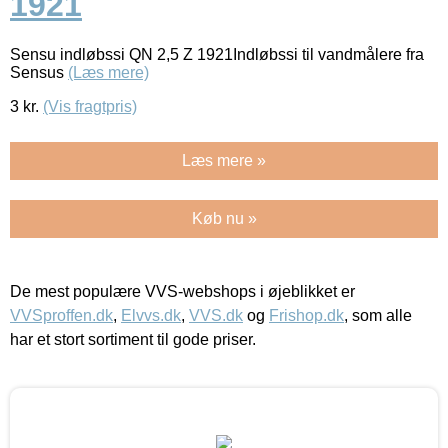
1921
Sensu indløbssi QN 2,5 Z 1921Indløbssi til vandmålere fra
Sensus
(Læs mere)
3
kr.
(Vis fragtpris)
Læs mere »
Køb nu »
De mest populære VVS-webshops i øjeblikket er
VVSproffen.dk
,
Elvvs.dk
,
VVS.dk
og
Frishop.dk
, som alle
har et stort sortiment til gode priser.