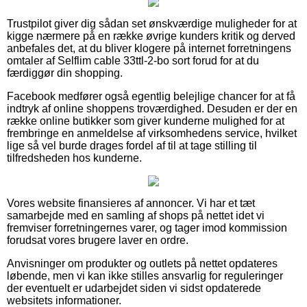
Trustpilot giver dig sådan set ønskværdige muligheder for at
kigge nærmere på en række øvrige kunders kritik og derved
anbefales det, at du bliver klogere på internet forretningens
omtaler af Selflim cable 33ttl-2-bo sort forud for at du
færdiggør din shopping.
Facebook medfører også egentlig belejlige chancer for at få
indtryk af online shoppens troværdighed. Desuden er der en
række online butikker som giver kunderne mulighed for at
frembringe en anmeldelse af virksomhedens service, hvilket
lige så vel burde drages fordel af til at tage stilling til
tilfredsheden hos kunderne.
Vores website finansieres af annoncer. Vi har et tæt
samarbejde med en samling af shops på nettet idet vi
fremviser forretningernes varer, og tager imod kommission
forudsat vores brugere laver en ordre.
Anvisninger om produkter og outlets på nettet opdateres
løbende, men vi kan ikke stilles ansvarlig for reguleringer
der eventuelt er udarbejdet siden vi sidst opdaterede
websitets informationer.