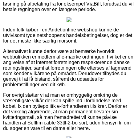
løsning på afbetaling fra for eksempel ViaBill, forudsat du vil
betale regningen over en længere periode.
Inden folk køber i en Andet online webshop kunne de
utvivlsomt tyde netshoppens handelsbetingelser, dog er det
for det meste ikke særlig morsomt.
Alternativet kunne derfor være at bemærke hvorvidt
webbutikken er medlem af e-mærke ordningen, hvilket er en
angivelse af at internet forretningen respekterer de danske
retningslinjer, samt at forretningen ofte efterses af fagmænd
som kender vilkårene på området. Derudover tilbydes du
genvej til at få bistand, såfremt du udsættes for
problemstillinger ved dit køb.
For øvrigt støtter vi at man er omhyggelig omkring de
væsentligste vilkår der kan spille ind i forbindelse med
købet, fx den byttepolitik e-forhandleren tilsikrer. Derfor er
det virkelig afgørende, at man permanent bevarer sin
kvitteringsmail, så man fremadrettet vil kunne påvise
handlen af Selflim cable 33ttl-2-bo sort, uden hensyn til om
du søger en vare til en dame eller herre.