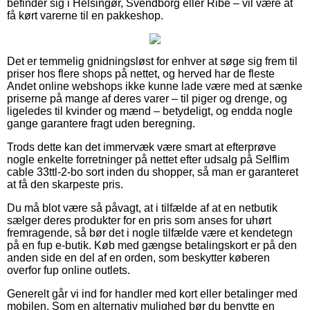
befinder sig i Helsingør, Svendborg eller Ribe – vil være at
få kørt varerne til en pakkeshop.
Det er temmelig gnidningsløst for enhver at søge sig frem til
priser hos flere shops på nettet, og herved har de fleste
Andet online webshops ikke kunne lade være med at sænke
priserne på mange af deres varer – til piger og drenge, og
ligeledes til kvinder og mænd – betydeligt, og endda nogle
gange garantere fragt uden beregning.
Trods dette kan det immervæk være smart at efterprøve
nogle enkelte forretninger på nettet efter udsalg på Selflim
cable 33ttl-2-bo sort inden du shopper, så man er garanteret
at få den skarpeste pris.
Du må blot være så påvagt, at i tilfælde af at en netbutik
sælger deres produkter for en pris som anses for uhørt
fremragende, så bør det i nogle tilfælde være et kendetegn
på en fup e-butik. Køb med gængse betalingskort er på den
anden side en del af en orden, som beskytter køberen
overfor fup online outlets.
Generelt går vi ind for handler med kort eller betalinger med
mobilen. Som en alternativ mulighed bør du benytte en