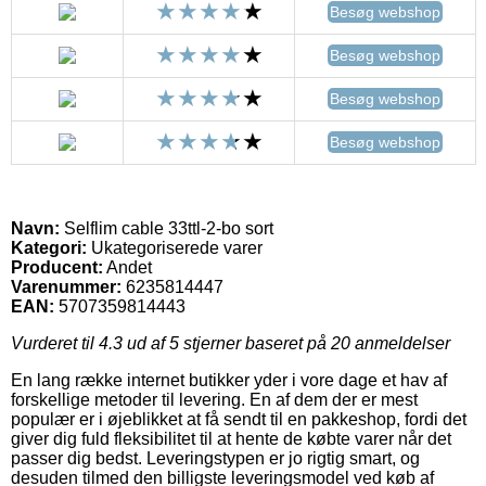
Besøg webshop
Besøg webshop
Besøg webshop
Besøg webshop
Navn:
Selflim cable 33ttl-2-bo sort
Kategori:
Ukategoriserede varer
Producent:
Andet
Varenummer:
6235814447
EAN:
5707359814443
Vurderet til
4.3
ud af 5 stjerner baseret på
20
anmeldelser
En lang række internet butikker yder i vore dage et hav af
forskellige metoder til levering. En af dem der er mest
populær er i øjeblikket at få sendt til en pakkeshop, fordi det
giver dig fuld fleksibilitet til at hente de købte varer når det
passer dig bedst. Leveringstypen er jo rigtig smart, og
desuden tilmed den billigste leveringsmodel ved køb af