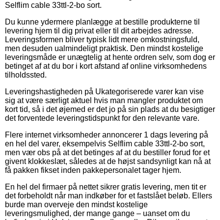
Selflim cable 33ttl-2-bo sort.
Du kunne ydermere planlægge at bestille produkterne til
levering hjem til dig privat eller til dit arbejdes adresse.
Leveringsformen bliver typisk lidt mere omkostningsfuld,
men desuden ualmindeligt praktisk. Den mindst kostelige
leveringsmåde er unægtelig at hente ordren selv, som dog er
betinget af at du bor i kort afstand af online virksomhedens
tilholdssted.
Leveringshastigheden på Ukategoriserede varer kan vise
sig at være særligt aktuel hvis man mangler produktet om
kort tid, så i det øjemed er det jo på sin plads at du besigtiger
det forventede leveringstidspunkt for den relevante vare.
Flere internet virksomheder annoncerer 1 dags levering på
en hel del varer, eksempelvis Selflim cable 33ttl-2-bo sort,
men vær obs på at det betinges af at du bestiller forud for et
givent klokkeslæt, således at de højst sandsynligt kan nå at
få pakken fikset inden pakkepersonalet tager hjem.
En hel del firmaer på nettet sikrer gratis levering, men tit er
det forbeholdt når man indkøber for et fastslået beløb. Ellers
burde man overveje den mindst kostelige
leveringsmulighed, der mange gange – uanset om du