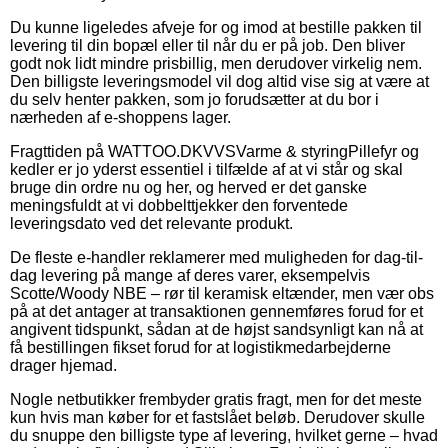
Du kunne ligeledes afveje for og imod at bestille pakken til
levering til din bopæl eller til når du er på job. Den bliver
godt nok lidt mindre prisbillig, men derudover virkelig nem.
Den billigste leveringsmodel vil dog altid vise sig at være at
du selv henter pakken, som jo forudsætter at du bor i
nærheden af e-shoppens lager.
Fragttiden på WATTOO.DKVVSVarme & styringPillefyr og
kedler er jo yderst essentiel i tilfælde af at vi står og skal
bruge din ordre nu og her, og herved er det ganske
meningsfuldt at vi dobbelttjekker den forventede
leveringsdato ved det relevante produkt.
De fleste e-handler reklamerer med muligheden for dag-til-
dag levering på mange af deres varer, eksempelvis
Scotte/Woody NBE – rør til keramisk eltænder, men vær obs
på at det antager at transaktionen gennemføres forud for et
angivent tidspunkt, sådan at de højst sandsynligt kan nå at
få bestillingen fikset forud for at logistikmedarbejderne
drager hjemad.
Nogle netbutikker frembyder gratis fragt, men for det meste
kun hvis man køber for et fastslået beløb. Derudover skulle
du snuppe den billigste type af levering, hvilket gerne – hvad