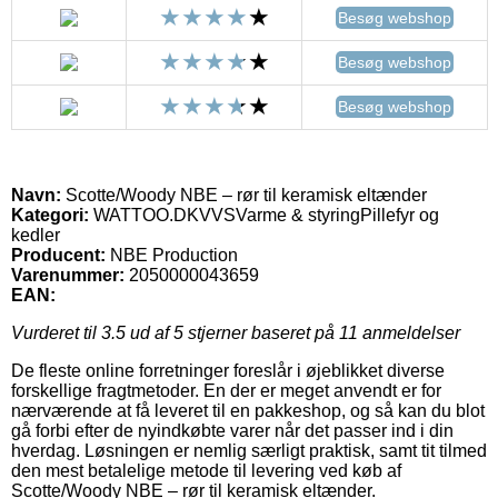
Besøg webshop
Besøg webshop
Besøg webshop
Navn:
Scotte/Woody NBE – rør til keramisk eltænder
Kategori:
WATTOO.DKVVSVarme & styringPillefyr og
kedler
Producent:
NBE Production
Varenummer:
2050000043659
EAN:
Vurderet til
3.5
ud af 5 stjerner baseret på
11
anmeldelser
De fleste online forretninger foreslår i øjeblikket diverse
forskellige fragtmetoder. En der er meget anvendt er for
nærværende at få leveret til en pakkeshop, og så kan du blot
gå forbi efter de nyindkøbte varer når det passer ind i din
hverdag. Løsningen er nemlig særligt praktisk, samt tit tilmed
den mest betalelige metode til levering ved køb af
Scotte/Woody NBE – rør til keramisk eltænder.