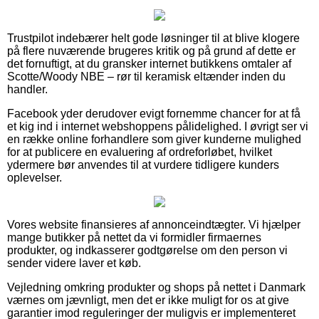
Trustpilot indebærer helt gode løsninger til at blive klogere
på flere nuværende brugeres kritik og på grund af dette er
det fornuftigt, at du gransker internet butikkens omtaler af
Scotte/Woody NBE – rør til keramisk eltænder inden du
handler.
Facebook yder derudover evigt fornemme chancer for at få
et kig ind i internet webshoppens pålidelighed. I øvrigt ser vi
en række online forhandlere som giver kunderne mulighed
for at publicere en evaluering af ordreforløbet, hvilket
ydermere bør anvendes til at vurdere tidligere kunders
oplevelser.
Vores website finansieres af annonceindtægter. Vi hjælper
mange butikker på nettet da vi formidler firmaernes
produkter, og indkasserer godtgørelse om den person vi
sender videre laver et køb.
Vejledning omkring produkter og shops på nettet i Danmark
værnes om jævnligt, men det er ikke muligt for os at give
garantier imod reguleringer der muligvis er implementeret