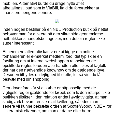
mobilen. Alternativt burde du drage nytte af et
afbetalingstilbud som fx ViaBill, ifald du foretrækker at
finansiere pengene senere.
Inden nogen bestiller på en NBE Production butik på nettet
behøver man for at være på den sikre side gennemlæse
netbutikkens handelsbetingelser, men det er i reglen ikke
super interessant.
Et nemmere alternativ kan være at kigge om online
forhandleren er e-mærket medlem, fordi det typisk er en
forsikring om at internet webshoppen respekterer de
opstillede regler, foruden at e-handlen ofte tilses af fagfolk
der har den nødvendige knowhow om de gældende love.
Desuden tilbydes du lejlighed til støtte, for så vidt du får
besvær med din shopping.
Derudover foreslår vi at køber er påpasselig med de
vigtigste regler gældende for købet, som fx den returpolitik e-
butikken tilsikrer. I den relation er det i øvrigt vigtigt, at man
stadigvæk bevarer ens e-mail kvittering, således man
senere vil kunne bekræfte ordren af Scotte/Woody NBE – rør
til keramisk eltænder, om man er dame eller herre.