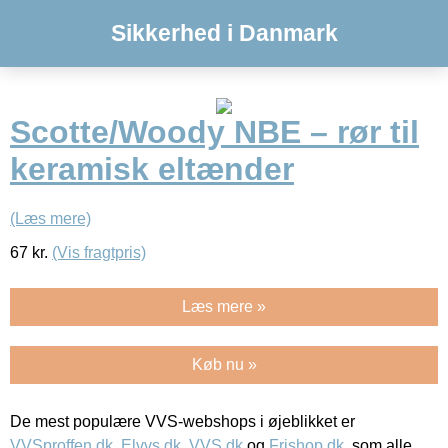
Sikkerhed i Danmark
Scotte/Woody NBE – rør til
keramisk eltænder
(Læs mere)
67
kr.
(Vis fragtpris)
Læs mere »
Køb nu »
De mest populære VVS-webshops i øjeblikket er
VVSproffen.dk
,
Elvvs.dk
,
VVS.dk
og
Frishop.dk
, som alle