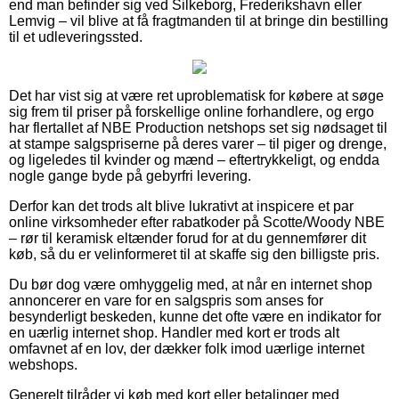
end man befinder sig ved Silkeborg, Frederikshavn eller
Lemvig – vil blive at få fragtmanden til at bringe din bestilling
til et udleveringssted.
Det har vist sig at være ret uproblematisk for købere at søge
sig frem til priser på forskellige online forhandlere, og ergo
har flertallet af NBE Production netshops set sig nødsaget til
at stampe salgspriserne på deres varer – til piger og drenge,
og ligeledes til kvinder og mænd – eftertrykkeligt, og endda
nogle gange byde på gebyrfri levering.
Derfor kan det trods alt blive lukrativt at inspicere et par
online virksomheder efter rabatkoder på Scotte/Woody NBE
– rør til keramisk eltænder forud for at du gennemfører dit
køb, så du er velinformeret til at skaffe sig den billigste pris.
Du bør dog være omhyggelig med, at når en internet shop
annoncerer en vare for en salgspris som anses for
besynderligt beskeden, kunne det ofte være en indikator for
en uærlig internet shop. Handler med kort er trods alt
omfavnet af en lov, der dækker folk imod uærlige internet
webshops.
Generelt tilråder vi køb med kort eller betalinger med