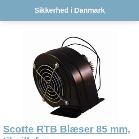
Sikkerhed i Danmark
Scotte RTB Blæser 85 mm,