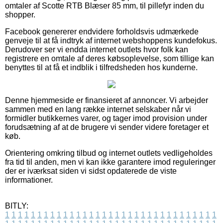
omtaler af Scotte RTB Blæser 85 mm, til pillefyr inden du
shopper.
Facebook genererer endvidere forholdsvis udmærkede
genveje til at få indtryk af internet webshoppens kundefokus.
Derudover ser vi endda internet outlets hvor folk kan
registrere en omtale af deres købsoplevelse, som tillige kan
benyttes til at få et indblik i tilfredsheden hos kunderne.
Denne hjemmeside er finansieret af annoncer. Vi arbejder
sammen med en lang række internet selskaber når vi
formidler butikkernes varer, og tager imod provision under
forudsætning af at de brugere vi sender videre foretager et
køb.
Orientering omkring tilbud og internet outlets vedligeholdes
fra tid til anden, men vi kan ikke garantere imod reguleringer
der er iværksat siden vi sidst opdaterede de viste
informationer.
BITLY:
1
1
1
1
1
1
1
1
1
1
1
1
1
1
1
1
1
1
1
1
1
1
1
1
1
1
1
1
1
1
1
1
1