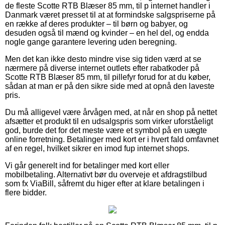
de fleste Scotte RTB Blæser 85 mm, til p internet handler i
Danmark været presset til at at formindske salgspriserne på
en række af deres produkter – til børn og babyer, og
desuden også til mænd og kvinder – en hel del, og endda
nogle gange garantere levering uden beregning.
Men det kan ikke desto mindre vise sig tiden værd at se
nærmere på diverse internet outlets efter rabatkoder på
Scotte RTB Blæser 85 mm, til pillefyr forud for at du køber,
sådan at man er på den sikre side med at opnå den laveste
pris.
Du må alligevel være årvågen med, at når en shop på nettet
afsætter et produkt til en udsalgspris som virker uforståeligt
god, burde det for det meste være et symbol på en uægte
online forretning. Betalinger med kort er i hvert fald omfavnet
af en regel, hvilket sikrer en imod fup internet shops.
Vi går generelt ind for betalinger med kort eller
mobilbetaling. Alternativt bør du overveje et afdragstilbud
som fx ViaBill, såfremt du higer efter at klare betalingen i
flere bidder.