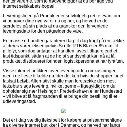
henter varerne, som jo nødvendiggør at du bor lige ved
internet selskabets bopæl.
Leveringstiden på Produkter er selvfølgelig ret relevant om
vi behøver dine nye varer nu og her, og herved er det
særdeles på sin plads at du gransker den forventede
leveringsdato for den pågældende vare.
En masse e-handler garanterer dag-til-dag fragt på en række
af deres varer, eksempelvis Scotte RTB Blæser 85 mm, til
pillefyr, som dog antager at handlen laves tidligere end et
fast tidspunkt, sådan at de højst sandsynligt kan nå at få
produktet distribueret forinden logistikpersonalet har fyraften.
Visse internet butikker lover levering uden omkostninger,
men i de fleste tilfælde gælder det kun hvis du shopper for et
fastsat beløb. Alternativt skulle man foretrække den mest
letkøbte slags levering, hvilket gerne – ligegyldigt om du
opholder sig nær Helsingør, Frederikshavn eller Hundested
– vil blive at få fragtmanden til at bringe din bestilling til et
udleveringssted.
Det er i dag vældig fleksibelt for købere at prissammenligne
fra diverse internet butikker i Danmark, og herved har langt