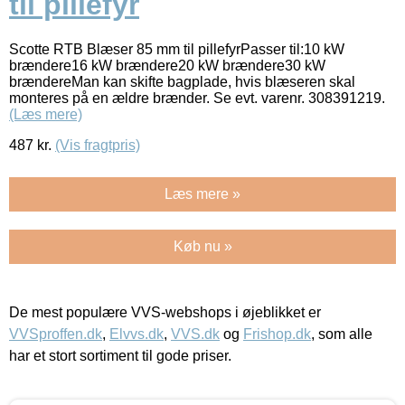
til pillefyr
Scotte RTB Blæser 85 mm til pillefyrPasser til:10 kW
brændere16 kW brændere20 kW brændere30 kW
brændereMan kan skifte bagplade, hvis blæseren skal
monteres på en ældre brænder. Se evt. varenr. 308391219.
(Læs mere)
487
kr.
(Vis fragtpris)
Læs mere »
Køb nu »
De mest populære VVS-webshops i øjeblikket er
VVSproffen.dk
,
Elvvs.dk
,
VVS.dk
og
Frishop.dk
, som alle
har et stort sortiment til gode priser.