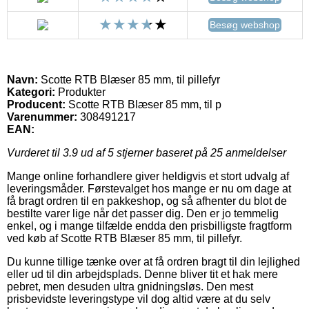
Besøg webshop
Navn:
Scotte RTB Blæser 85 mm, til pillefyr
Kategori:
Produkter
Producent:
Scotte RTB Blæser 85 mm, til p
Varenummer:
308491217
EAN:
Vurderet til
3.9
ud af 5 stjerner baseret på
25
anmeldelser
Mange online forhandlere giver heldigvis et stort udvalg af
leveringsmåder. Førstevalget hos mange er nu om dage at
få bragt ordren til en pakkeshop, og så afhenter du blot de
bestilte varer lige når det passer dig. Den er jo temmelig
enkel, og i mange tilfælde endda den prisbilligste fragtform
ved køb af Scotte RTB Blæser 85 mm, til pillefyr.
Du kunne tillige tænke over at få ordren bragt til din lejlighed
eller ud til din arbejdsplads. Denne bliver tit et hak mere
pebret, men desuden ultra gnidningsløs. Den mest
prisbevidste leveringstype vil dog altid være at du selv