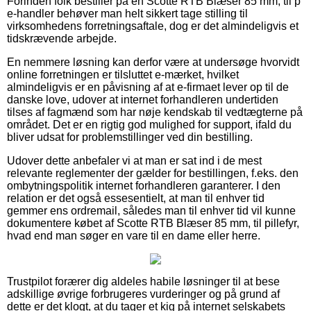
Forinden folk bestiller på en Scotte RTB Blæser 85 mm, til p
e-handler behøver man helt sikkert tage stilling til
virksomhedens forretningsaftale, dog er det almindeligvis et
tidskrævende arbejde.
En nemmere løsning kan derfor være at undersøge hvorvidt
online forretningen er tilsluttet e-mærket, hvilket
almindeligvis er en påvisning af at e-firmaet lever op til de
danske love, udover at internet forhandleren undertiden
tilses af fagmænd som har nøje kendskab til vedtægterne på
området. Det er en rigtig god mulighed for support, ifald du
bliver udsat for problemstillinger ved din bestilling.
Udover dette anbefaler vi at man er sat ind i de mest
relevante reglementer der gælder for bestillingen, f.eks. den
ombytningspolitik internet forhandleren garanterer. I den
relation er det også essesentielt, at man til enhver tid
gemmer ens ordremail, således man til enhver tid vil kunne
dokumentere købet af Scotte RTB Blæser 85 mm, til pillefyr,
hvad end man søger en vare til en dame eller herre.
Trustpilot forærer dig aldeles habile løsninger til at bese
adskillige øvrige forbrugeres vurderinger og på grund af
dette er det klogt, at du tager et kig på internet selskabets