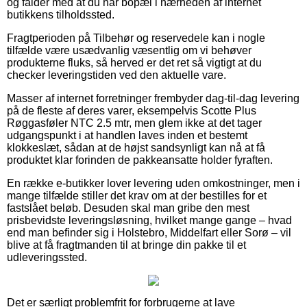
og falder med at du har bopæl i nærheden af internet
butikkens tilholdssted.
Fragtperioden på Tilbehør og reservedele kan i nogle
tilfælde være usædvanlig væsentlig om vi behøver
produkterne fluks, så herved er det ret så vigtigt at du
checker leveringstiden ved den aktuelle vare.
Masser af internet forretninger frembyder dag-til-dag levering
på de fleste af deres varer, eksempelvis Scotte Plus
Røggasføler NTC 2.5 mtr, men glem ikke at det tager
udgangspunkt i at handlen laves inden et bestemt
klokkeslæt, sådan at de højst sandsynligt kan nå at få
produktet klar forinden de pakkeansatte holder fyraften.
En række e-butikker lover levering uden omkostninger, men i
mange tilfælde stiller det krav om at der bestilles for et
fastslået beløb. Desuden skal man gribe den mest
prisbevidste leveringsløsning, hvilket mange gange – hvad
end man befinder sig i Holstebro, Middelfart eller Sorø – vil
blive at få fragtmanden til at bringe din pakke til et
udleveringssted.
Det er særligt problemfrit for forbrugerne at lave