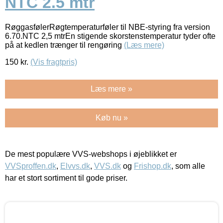
NTC 2.5 mtr
RøggasfølerRøgtemperaturføler til NBE-styring fra version
6.70.NTC 2,5 mtrEn stigende skorstenstemperatur tyder ofte
på at kedlen trænger til rengøring
(Læs mere)
150
kr.
(Vis fragtpris)
Læs mere »
Køb nu »
De mest populære VVS-webshops i øjeblikket er
VVSproffen.dk
,
Elvvs.dk
,
VVS.dk
og
Frishop.dk
, som alle
har et stort sortiment til gode priser.