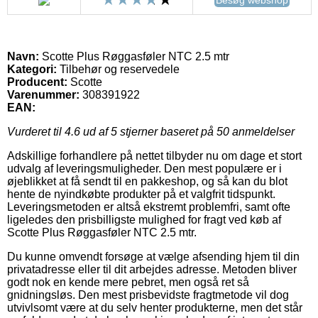
Navn:
Scotte Plus Røggasføler NTC 2.5 mtr
Kategori:
Tilbehør og reservedele
Producent:
Scotte
Varenummer:
308391922
EAN:
Vurderet til
4.6
ud af 5 stjerner baseret på
50
anmeldelser
Adskillige forhandlere på nettet tilbyder nu om dage et stort
udvalg af leveringsmuligheder. Den mest populære er i
øjeblikket at få sendt til en pakkeshop, og så kan du blot
hente de nyindkøbte produkter på et valgfrit tidspunkt.
Leveringsmetoden er altså ekstremt problemfri, samt ofte
ligeledes den prisbilligste mulighed for fragt ved køb af
Scotte Plus Røggasføler NTC 2.5 mtr.
Du kunne omvendt forsøge at vælge afsending hjem til din
privatadresse eller til dit arbejdes adresse. Metoden bliver
godt nok en kende mere pebret, men også ret så
gnidningsløs. Den mest prisbevidste fragtmetode vil dog
utvivlsomt være at du selv henter produkterne, men det står