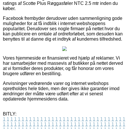
ratings af Scotte Plus Røggasføler NTC 2.5 mtr inden du
køber.
Facebook frembyder derudover uden sammenligning gode
muligheder for at få indblik i internet webshoppens
popularitet. Derudover ses nogle firmaer på nettet hvor du
kan publicere en omtale af ordreforløbet, som desuden kan
benyttes til at danne dig et indtryk af kundernes tilfredshed.
Vores hjemmeside er finansieret ved hjælp af reklamer. Vi
har samarbejder med massevis af butikker på nettet derved
at vi formidler deres produkter, og får honorar om vores
brugere udfører en bestilling.
Anvisninger vedrørende varer og internet webshops
opretholdes hele tiden, men der gives ikke garantier imod
ændringer der måtte være udført efter at vi senest
opdaterede hjemmesidens data.
BITLY:
1
1
1
1
1
1
1
1
1
1
1
1
1
1
1
1
1
1
1
1
1
1
1
1
1
1
1
1
1
1
1
1
1
1
1
1
1
1
1
1
1
1
1
1
1
1
1
1
1
1
1
1
1
1
1
1
1
1
1
1
1
1
1
1
1
1