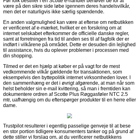
Før folk bestiller i en Scotte e-handler behøver de for at
være på den sikre side løbe igennem deres handelsvilkår,
men det er naturligvis ikke særlig spændende.
En anden valgmulighed kan være at efterse om netbutikken
er verificeret af e-mærket, hvilket er en forsikring om at
internet selskabet efterkommer de officielle danske regler,
samt at forretningen fra tid til anden ses til af fagfolk der er
indført i vilkårene på området. Dette er desuden din lejlighed
til assistance, hvis du oplever problemer i processen med
din shopping.
Tilmed er det en hjælp at køber er på vagt for de mest
vedkommende vilkår gældende for transaktionen, som
eksempelvis den byttepolitik internet virksomheden lover. I
den sammenhæng er det i øvrigt afgørende, at man når som
helst beholder sin e-mail kvittering, så man i fremtiden kan
dokumentere ordren af Scotte Plus Røggasføler NTC 2.5
mtr, uafhængig om du efterspørger produkter til en herre eller
dame.
Trustpilot resulterer i egentlig passelige genveje til at bese
en stor portion tidligere konsumenters tanker og på grund af
dette stiller vi forslag om, at du verificerer netbutikkens