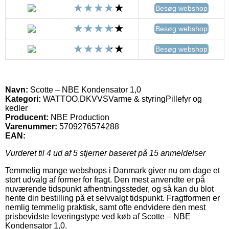
Besøg webshop
Besøg webshop
Besøg webshop
Navn:
Scotte – NBE Kondensator 1,0
Kategori:
WATTOO.DKVVSVarme & styringPillefyr og
kedler
Producent:
NBE Production
Varenummer:
5709276574288
EAN:
Vurderet til
4
ud af 5 stjerner baseret på
15
anmeldelser
Temmelig mange webshops i Danmark giver nu om dage et
stort udvalg af former for fragt. Den mest anvendte er på
nuværende tidspunkt afhentningssteder, og så kan du blot
hente din bestilling på et selvvalgt tidspunkt. Fragtformen er
nemlig temmelig praktisk, samt ofte endvidere den mest
prisbevidste leveringstype ved køb af Scotte – NBE
Kondensator 1,0.