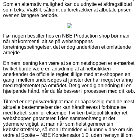
Som en alternativ mulighed kan du udnytte et afdragstilbud
som f.eks. ViaBill, såfremt du foretrækker at afbetale prisen
over en længere periode.
Før nogen bestiller hos en NBE Production shop bør man
når alt kommer til alt se på webshoppens
forretningsbetingelser, det er dog undertiden et omfattende
arbejde.
En nem løsning kan være at se om netshoppen er e-mærket,
hvilket burde være en antydning af at netbutikken
anerkender de officielle regler, tillige med at e-shoppen en
gang i mellem undersøges af jurister der har meget erfaring
med reglementet på området. Det giver dig anledning til en
hjælpende hånd, når du får besvær i processen med dit køb.
Tilmed er det prisværdigt at man er påpasselig med de mest
aktuelle bestemmelser der kan håndhæves i forbindelse
med købet, som for eksempel hvilken byttepolitik internet
webshoppen garanterer. I den sammenhæng er det
ydermere vigtigt, at man når som helst gemmer sin
købsbekræftelse, så man i fremtiden vil kunne vidne om sin
ordre af Scotte – NBE Kondensator 1,0, uden hensyn til om