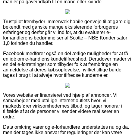
man er på gaveindkøb til en mand eller kvinde.
Trustpilot frembyder immervæk habile genveje til at gøre dig
bekendt med ganske mange eksisterende forbrugeres
erfaringer og derfor går vi ind for, at du evaluerer e-
forhandlerens bedømmelser af Scotte – NBE Kondensator
1,0 forinden du handler.
Facebook medfører også en del ærlige muligheder for at få
en idé om e-handlens kundetilfredshed. Derudover møder vi
en del e-forretninger som tilbyder folk at frembringe en
anmeldelse af deres købsoplevelse, hvilket tillige burde
tages i brug til at afveje hvor tilfredse kunderne er.
Vores website er finansieret ved hjælp af annoncer. Vi
samarbejder med utallige internet outlets hvori vi
markedsfører virksomhedernes tilbud, og tager honorar i
tilfælde af at de personer vi sender videre realiserer en
ordre.
Data omkring varer og e-forhandlere understøttes nu og da,
men der tages ikke ansvar for reguleringer der kan være