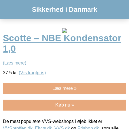
Sikkerhed i Danmark
Scotte – NBE Kondensator
1,0
(Læs mere)
37.5
kr.
(Vis fragtpris)
Læs mere »
Køb nu »
De mest populære VVS-webshops i øjeblikket er
VVSproffen.dk
,
Elvvs.dk
,
VVS.dk
og
Frishop.dk
, som alle