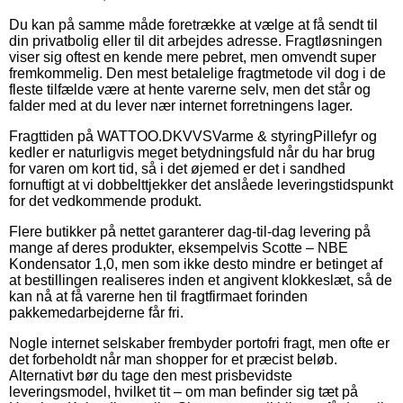
Du kan på samme måde foretrække at vælge at få sendt til
din privatbolig eller til dit arbejdes adresse. Fragtløsningen
viser sig oftest en kende mere pebret, men omvendt super
fremkommelig. Den mest betalelige fragtmetode vil dog i de
fleste tilfælde være at hente varerne selv, men det står og
falder med at du lever nær internet forretningens lager.
Fragttiden på WATTOO.DKVVSVarme & styringPillefyr og
kedler er naturligvis meget betydningsfuld når du har brug
for varen om kort tid, så i det øjemed er det i sandhed
fornuftigt at vi dobbelttjekker det anslåede leveringstidspunkt
for det vedkommende produkt.
Flere butikker på nettet garanterer dag-til-dag levering på
mange af deres produkter, eksempelvis Scotte – NBE
Kondensator 1,0, men som ikke desto mindre er betinget af
at bestillingen realiseres inden et angivent klokkeslæt, så de
kan nå at få varerne hen til fragtfirmaet forinden
pakkemedarbejderne får fri.
Nogle internet selskaber frembyder portofri fragt, men ofte er
det forbeholdt når man shopper for et præcist beløb.
Alternativt bør du tage den mest prisbevidste
leveringsmodel, hvilket tit – om man befinder sig tæt på