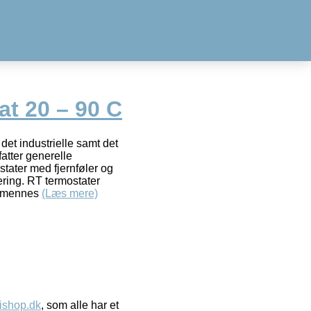
t 20 – 90 C
det industrielle samt det
atter generelle
stater med fjernføler og
ering. RT termostater
af mennes
(Læs mere)
ishop.dk
, som alle har et