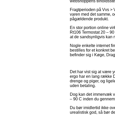
webshoppens tilholdsste
Fragtperioden på Vvs > 
varen med det samme, og 
pågældende produkt.
En stor portion online v
Rt106 Termostat 20 – 90 
at de sandsynligvis kan n
Nogle enkelte internet fi
bestilles for et konkret 
befinder sig i Køge, Dragø
Det har vist sig at være y
ergo har en lang række Da
drenge og piger, og lige
uden betaling.
Dog kan det immervæk vær
– 90 C inden du gennemfør
Du bør imidlertid ikke ov
urealistisk god, så bør d