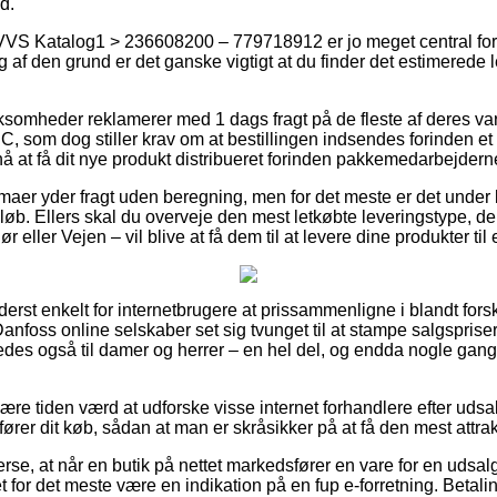
d.
VVS Katalog1 > 236608200 – 779718912 er jo meget central foru
af den grund er det ganske vigtigt at du finder det estimerede 
irksomheder reklamerer med 1 dags fragt på de fleste af deres 
C, som dog stiller krav om at bestillingen indsendes forinden et
å at få dit nye produkt distribueret forinden pakkemedarbejderne
rmaer yder fragt uden beregning, men for det meste er det under 
beløb. Ellers skal du overveje den mest letkøbte leveringstype, d
r eller Vejen – vil blive at få dem til at levere dine produkter til
derst enkelt for internetbrugere at prissammenligne i blandt forsk
nfoss online selskaber set sig tvunget til at stampe salgspriser
ledes også til damer og herrer – en hel del, og endda nogle gan
e tiden værd at udforske visse internet forhandlere efter uds
er dit køb, sådan at man er skråsikker på at få den mest attrakt
erse, at når en butik på nettet markedsfører en vare for en udsa
et for det meste være en indikation på en fup e-forretning. Betal