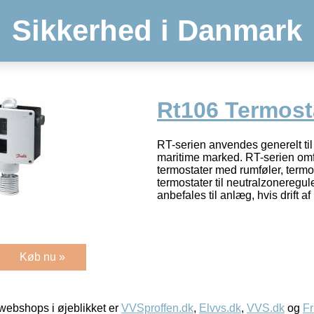
Sikkerhed i Danmark
Rt106 Termosta
RT-serien anvendes generelt til 
maritime marked. RT-serien omf
termostater med rumføler, termo
termostater til neutralzoneregul
anbefales til anlæg, hvis drift 
Køb nu »
ebshops i øjeblikket er
VVSproffen.dk
,
Elvvs.dk
,
VVS.dk
og
Fr