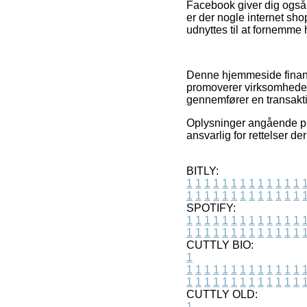
Facebook giver dig også f
er der nogle internet sh
udnyttes til at fornemme
Denne hjemmeside finans
promoverer virksomhedern
gennemfører en transakt
Oplysninger angående pro
ansvarlig for rettelser d
BITLY:
1
1
1
1
1
1
1
1
1
1
1
1
1
1
1
1
1
1
1
1
1
1
1
1
1
1
SPOTIFY:
1
1
1
1
1
1
1
1
1
1
1
1
1
1
1
1
1
1
1
1
1
1
1
1
1
1
CUTTLY BIO:
1
1
1
1
1
1
1
1
1
1
1
1
1
1
1
1
1
1
1
1
1
1
1
1
1
1
1
CUTTLY OLD:
1