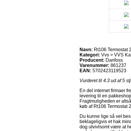
Navn:
Rt106 Termostat 
Kategori:
Vvs > VVS Ka
Producent:
Danfoss
Varenummer:
861237
EAN:
5702423119523
Vurderet til
4.3
ud af 5 st
En del internet firmaer f
levering til en pakkeshop,
Fragtmuligheden er alts
køb af Rt106 Termostat 2
Du kunne lige så vel beslu
beklageligvis et hak mind
dog utvivlsomt være at 