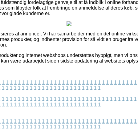
uldstændig fordelagtige genveje til at få indblik i online forha
ops som tilbyder folk at frembringe en anmeldelse af deres køb
 hvor glade kunderne er.
ieres af annoncer. Vi har samarbejder med en del online virks
es produkter, og indhenter provision for så vidt en bruger fra 
ion.
dukter og internet webshops understøttes hyppigt, men vi ønsker
er kan være udarbejdet siden sidste opdatering af websitets oplys
1
1
1
1
1
1
1
1
1
1
1
1
1
1
1
1
1
1
1
1
1
1
1
1
1
1
1
1
1
1
1
1
1
1
1
1
1
1
1
1
1
1
1
1
1
1
1
1
1
1
1
1
1
1
1
1
1
1
1
1
1
1
1
1
1
1
1
1
1
1
1
1
1
1
1
1
1
1
1
1
1
1
1
1
1
1
1
1
1
1
1
1
1
1
1
1
1
1
1
1
1
1
1
1
1
1
1
1
1
1
1
1
1
1
1
1
1
1
1
1
1
1
1
1
1
1
1
1
1
1
1
1
1
1
1
1
1
1
1
1
1
1
1
1
1
1
1
1
1
1
1
1
1
1
1
1
1
1
1
1
1
1
1
1
1
1
1
1
1
1
1
1
1
1
1
1
1
1
1
1
1
1
1