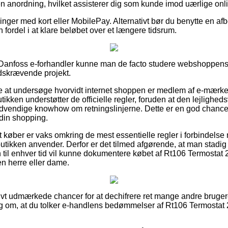
en anordning, hvilket assisterer dig som kunde imod uærlige onl
illinger med kort eller MobilePay. Alternativt bør du benytte en a
n fordel i at klare beløbet over et længere tidsrum.
 Danfoss e-forhandler kunne man de facto studere webshoppens
dskrævende projekt.
e at undersøge hvorvidt internet shoppen er medlem af e-mærke 
tikken understøtter de officielle regler, foruden at den lejligheds
dvendige knowhow om retningslinjerne. Dette er en god chance 
din shopping.
t køber er vaks omkring de mest essentielle regler i forbindelse
 butikken anvender. Derfor er det tilmed afgørende, at man stadig
til enhver tid vil kunne dokumentere købet af Rt106 Termostat
 en herre eller dame.
ativt udmærkede chancer for at dechifrere ret mange andre brug
slag om, at du tolker e-handlens bedømmelser af Rt106 Termostat