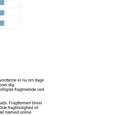
avoritterne er nu om dage
sser dig.
lligste fragtmetode ved
plads. Fragtformen bliver
dste fragtmulighed vil
pæl nærved online