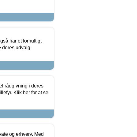
så har et fornuftigt
se deres udvalg.
el rådgivning i deres
efyr. Klik her for at se
ivate og erhverv. Med