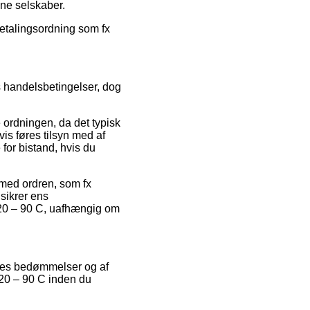
ine selskaber.
fbetalingsordning som fx
 handelsbetingelser, dog
ordningen, da det typisk
vis føres tilsyn med af
for bistand, hvis du
 med ordren, som fx
 sikrer ens
 20 – 90 C, uafhængig om
eres bedømmelser og af
 20 – 90 C inden du