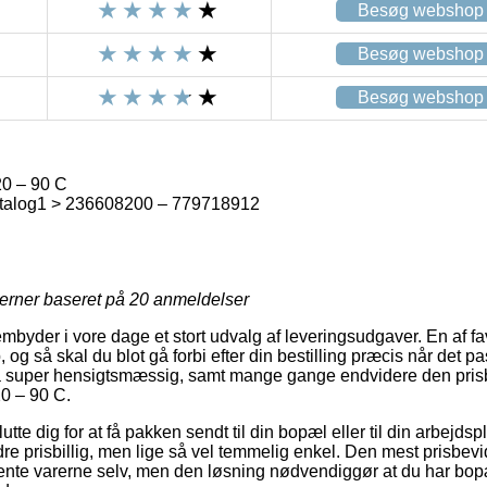
Besøg webshop
Besøg webshop
Besøg webshop
20 – 90 C
talog1 > 236608200 – 779718912
jerner baseret på
20
anmeldelser
rembyder i vore dage et stort udvalg af leveringsudgaver. En af f
 og så skal du blot gå forbi efter din bestilling præcis når det pa
å super hensigtsmæssig, samt mange gange endvidere den prisbi
0 – 90 C.
tte dig for at få pakken sendt til din bopæl eller til din arbejds
re prisbillig, men lige så vel temmelig enkel. Den mest prisbevi
hente varerne selv, men den løsning nødvendiggør at du har bo