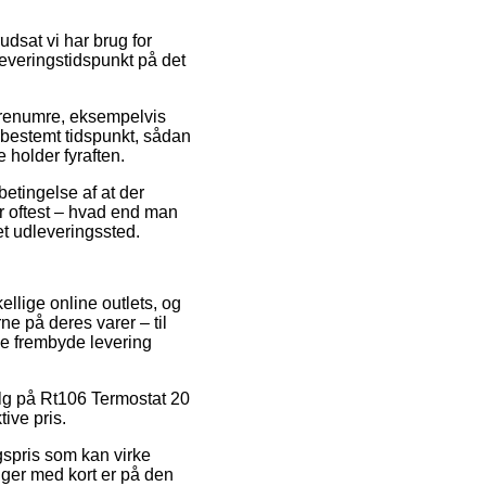
dsat vi har brug for
leveringstidspunkt på det
varenumre, eksempelvis
 bestemt tidspunkt, sådan
 holder fyraften.
betingelse af at der
er oftest – hvad end man
 et udleveringssted.
ellige online outlets, og
ne på deres varer – til
ge frembyde levering
alg på Rt106 Termostat 20
ive pris.
lgspris som kan virke
inger med kort er på den