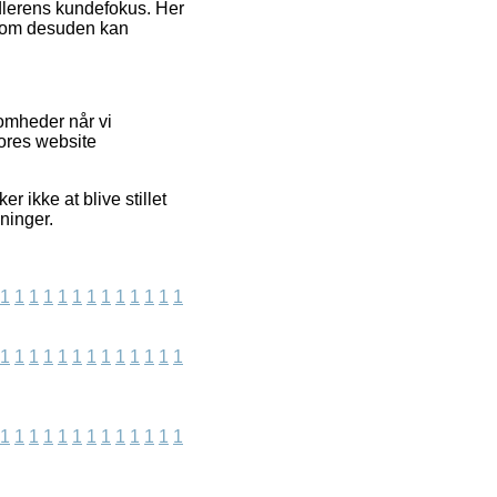
ndlerens kundefokus. Her
, som desuden kan
omheder når vi
vores website
 ikke at blive stillet
ninger.
1
1
1
1
1
1
1
1
1
1
1
1
1
1
1
1
1
1
1
1
1
1
1
1
1
1
1
1
1
1
1
1
1
1
1
1
1
1
1