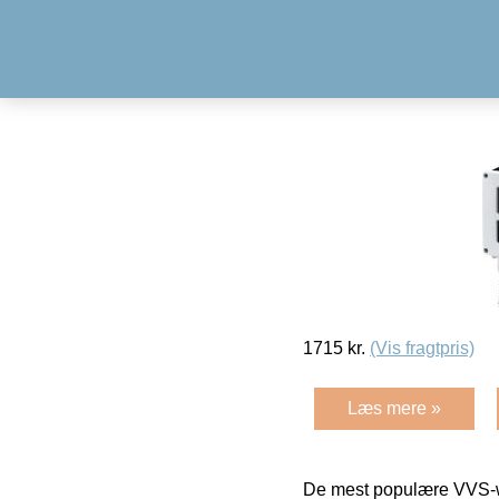
1715
kr.
(Vis fragtpris)
Læs mere »
De mest populære VVS-w