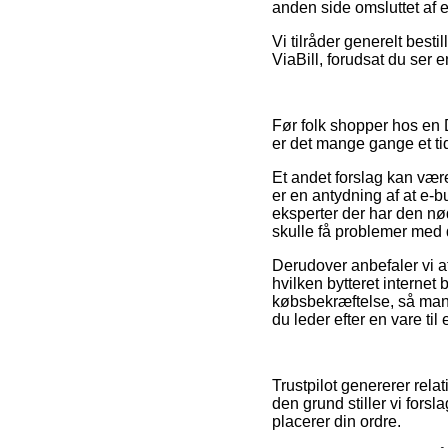
anden side omsluttet af 
Vi tilråder generelt best
ViaBill, forudsat du ser e
Før folk shopper hos en
er det mange gange et ti
Et andet forslag kan vær
er en antydning af at e-bu
eksperter der har den nø
skulle få problemer med 
Derudover anbefaler vi a
hvilken bytteret internet
købsbekræftelse, så man 
du leder efter en vare til
Trustpilot genererer rel
den grund stiller vi for
placerer din ordre.