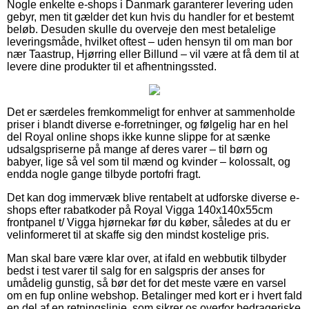
Nogle enkelte e-shops i Danmark garanterer levering uden
gebyr, men tit gælder det kun hvis du handler for et bestemt
beløb. Desuden skulle du overveje den mest betalelige
leveringsmåde, hvilket oftest – uden hensyn til om man bor
nær Taastrup, Hjørring eller Billund – vil være at få dem til at
levere dine produkter til et afhentningssted.
Det er særdeles fremkommeligt for enhver at sammenholde
priser i blandt diverse e-forretninger, og følgelig har en hel
del Royal online shops ikke kunne slippe for at sænke
udsalgspriserne på mange af deres varer – til børn og
babyer, lige så vel som til mænd og kvinder – kolossalt, og
endda nogle gange tilbyde portofri fragt.
Det kan dog immervæk blive rentabelt at udforske diverse e-
shops efter rabatkoder på Royal Vigga 140x140x55cm
frontpanel t/ Vigga hjørnekar før du køber, således at du er
velinformeret til at skaffe sig den mindst kostelige pris.
Man skal bare være klar over, at ifald en webbutik tilbyder
bedst i test varer til salg for en salgspris der anses for
umådelig gunstig, så bør det for det meste være en varsel
om en fup online webshop. Betalinger med kort er i hvert fald
en del af en retningslinje, som sikrer os overfor bedrageriske