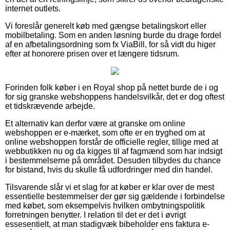
internet outlets.
Vi foreslår generelt køb med gængse betalingskort eller
mobilbetaling. Som en anden løsning burde du drage fordel
af en afbetalingsordning som fx ViaBill, for så vidt du higer
efter at honorere prisen over et længere tidsrum.
Forinden folk køber i en Royal shop på nettet burde de i og
for sig granske webshoppens handelsvilkår, det er dog oftest
et tidskrævende arbejde.
Et alternativ kan derfor være at granske om online
webshoppen er e-mærket, som ofte er en tryghed om at
online webshoppen forstår de officielle regler, tillige med at
webbutikken nu og da kigges til af fagmænd som har indsigt
i bestemmelserne på området. Desuden tilbydes du chance
for bistand, hvis du skulle få udfordringer med din handel.
Tilsvarende slår vi et slag for at køber er klar over de mest
essentielle bestemmelser der gør sig gældende i forbindelse
med købet, som eksempelvis hvilken ombytningspolitik
forretningen benytter. I relation til det er det i øvrigt
essesentielt, at man stadigvæk bibeholder ens faktura e-