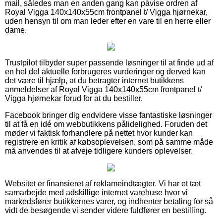
mail, således man en anden gang kan påvise ordren af
Royal Vigga 140x140x55cm frontpanel t/ Vigga hjørnekar,
uden hensyn til om man leder efter en vare til en herre eller
dame.
Trustpilot tilbyder super passende løsninger til at finde ud af
en hel del aktuelle forbrugeres vurderinger og derved kan
det være til hjælp, at du betragter internet butikkens
anmeldelser af Royal Vigga 140x140x55cm frontpanel t/
Vigga hjørnekar forud for at du bestiller.
Facebook bringer dig endvidere visse fantastiske løsninger
til at få en idé om webbutikkens pålidelighed. Foruden det
møder vi faktisk forhandlere på nettet hvor kunder kan
registrere en kritik af købsoplevelsen, som på samme måde
må anvendes til at afveje tidligere kunders oplevelser.
Websitet er finansieret af reklameindtægter. Vi har et tæt
samarbejde med adskillige internet varehuse hvor vi
markedsfører butikkernes varer, og indhenter betaling for så
vidt de besøgende vi sender videre fuldfører en bestilling.