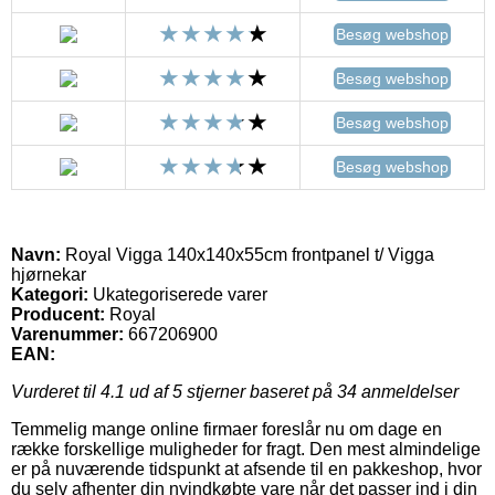
Besøg webshop
Besøg webshop
Besøg webshop
Besøg webshop
Navn:
Royal Vigga 140x140x55cm frontpanel t/ Vigga
hjørnekar
Kategori:
Ukategoriserede varer
Producent:
Royal
Varenummer:
667206900
EAN:
Vurderet til
4.1
ud af 5 stjerner baseret på
34
anmeldelser
Temmelig mange online firmaer foreslår nu om dage en
række forskellige muligheder for fragt. Den mest almindelige
er på nuværende tidspunkt at afsende til en pakkeshop, hvor
du selv afhenter din nyindkøbte vare når det passer ind i din