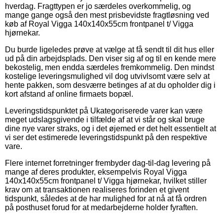
hverdag. Fragttypen er jo særdeles overkommelig, og
mange gange også den mest prisbevidste fragtløsning ved
køb af Royal Vigga 140x140x55cm frontpanel t/ Vigga
hjørnekar.
Du burde ligeledes prøve at vælge at få sendt til dit hus eller
ud på din arbejdsplads. Den viser sig af og til en kende mere
bekostelig, men endda særdeles fremkommelig. Den mindst
kostelige leveringsmulighed vil dog utvivlsomt være selv at
hente pakken, som desværre betinges af at du opholder dig i
kort afstand af online firmaets bopæl.
Leveringstidspunktet på Ukategoriserede varer kan være
meget udslagsgivende i tilfælde af at vi står og skal bruge
dine nye varer straks, og i det øjemed er det helt essentielt at
vi ser det estimerede leveringstidspunkt på den respektive
vare.
Flere internet forretninger frembyder dag-til-dag levering på
mange af deres produkter, eksempelvis Royal Vigga
140x140x55cm frontpanel t/ Vigga hjørnekar, hvilket stiller
krav om at transaktionen realiseres forinden et givent
tidspunkt, således at de har mulighed for at nå at få ordren
på posthuset forud for at medarbejderne holder fyraften.