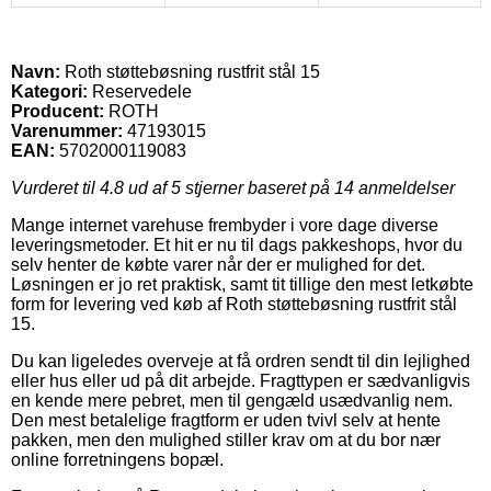
Navn:
Roth støttebøsning rustfrit stål 15
Kategori:
Reservedele
Producent:
ROTH
Varenummer:
47193015
EAN:
5702000119083
Vurderet til
4.8
ud af 5 stjerner baseret på
14
anmeldelser
Mange internet varehuse frembyder i vore dage diverse
leveringsmetoder. Et hit er nu til dags pakkeshops, hvor du
selv henter de købte varer når der er mulighed for det.
Løsningen er jo ret praktisk, samt tit tillige den mest letkøbte
form for levering ved køb af Roth støttebøsning rustfrit stål
15.
Du kan ligeledes overveje at få ordren sendt til din lejlighed
eller hus eller ud på dit arbejde. Fragttypen er sædvanligvis
en kende mere pebret, men til gengæld usædvanlig nem.
Den mest betalelige fragtform er uden tvivl selv at hente
pakken, men den mulighed stiller krav om at du bor nær
online forretningens bopæl.