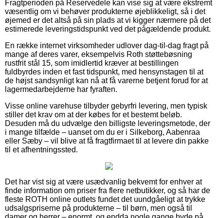
Fragtperioden på Reservedele kan vise sig at være ekstremt
væsentlig om vi behøver produkterne øjeblikkeligt, så i det
øjemed er det altså på sin plads at vi kigger nærmere på det
estimerede leveringstidspunkt ved det pågældende produkt.
En række internet virksomheder udlover dag-til-dag fragt på
mange af deres varer, eksempelvis Roth støttebøsning
rustfrit stål 15, som imidlertid kræver at bestillingen
fuldbyrdes inden et fast tidspunkt, med hensynstagen til at
de højst sandsynligt kan nå at få varerne betjent forud for at
lagermedarbejderne har fyraften.
Visse online varehuse tilbyder gebyrfri levering, men typisk
stiller det krav om at der købes for et bestemt beløb.
Desuden må du udvælge den billigste leveringsmetode, der
i mange tilfælde – uanset om du er i Silkeborg, Aabenraa
eller Sæby – vil blive at få fragtfirmaet til at levere din pakke
til et afhentningssted.
Det har vist sig at være usædvanlig bekvemt for enhver at
finde information om priser fra flere netbutikker, og så har de
fleste ROTH online outlets fundet det uundgåeligt at trykke
udsalgspriserne på produkterne – til børn, men også til
damer og herrer – enormt, og endda nogle gange byde på