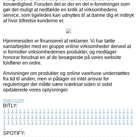
troværdighed. Foruden det er der en del e-forretninger som
gør det muligt at nedfælde en kritik af virksomhedens
service, som ligeledes kan udnyttes til at danne dig et indtryk
af hvor tilfredse kunderne er.
Hjemmesiden er finansieret af reklamer. Vi har tætte
samarbejder med en gruppe online virksomheder derved at
vi formidler virksomhedernes produkter, og modtager
honorar forudsat en af de besøgende på vores website
fuldfører en ordre.
Anvisninger om produkter og online varehuse understøttes
fra tid til anden, men vi påtager os intet ansvar for
reguleringer der måtte være iværksat siden vi sidst
opdaterede vores oplysninger.
reacr.com
BITLY:
1
1
1
1
1
1
1
1
1
1
1
1
1
1
1
1
1
1
1
1
1
1
1
1
1
1
1
1
1
1
1
1
1
1
1
1
1
1
1
1
1
1
1
1
1
1
1
1
1
1
1
1
1
1
1
1
1
1
1
1
1
1
1
1
1
1
1
1
1
1
1
1
1
1
1
1
1
1
1
1
1
1
1
1
1
1
1
1
1
1
1
1
1
1
1
1
1
1
1
1
SPOTIFY: