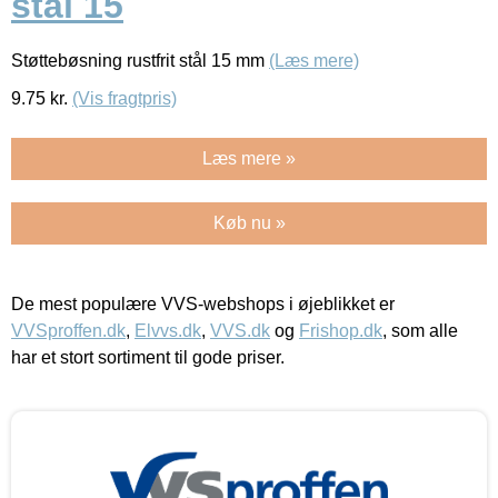
stål 15
Støttebøsning rustfrit stål 15 mm
(Læs mere)
9.75
kr.
(Vis fragtpris)
Læs mere »
Køb nu »
De mest populære VVS-webshops i øjeblikket er
VVSproffen.dk
,
Elvvs.dk
,
VVS.dk
og
Frishop.dk
, som alle
har et stort sortiment til gode priser.