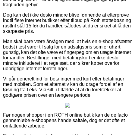
fragt uden gebyr.
Dog kan det ikke desto mindre blive lønnende at efterprøve
indtil flere internet butikker efter tilbud på Roth støttebøsning
rustfrit stål 15 før du handler, således at du er sikret at få den
skarpeste pris.
Man skal bare være årvågen med, at hvis en e-shop afsætter
bedst i test varer til salg for en udsalgspris som er uhørt
gunstig, kan det ofte være et fingerpeg om en uægte internet
forhandler. Bestillinger med betalingskort er ikke desto
mindre inkluderet i et regelsæt, der sikrer køber overfor
uoprigtige internet forretninger.
Vi går generelt ind for betalinger med kort eller betalinger
med mobilen. Som et alternativ kan du drage fordel af en
løsning fra f.eks. ViaBill, i tilfælde af at du foretrækker at
godtgøre prisen over en længere periode.
Før nogen shopper i en ROTH online butik kan de de facto
gennemløbe e-shoppens handelsaftale, dog er det ofte et
omfattende arbejde.