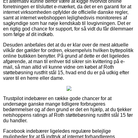
Et alternativ kunne derfor være at kigge hvorvidt online
forretningen er tilsluttet e-mærket, da det er en garanti for at
internet virksomheden opfylder de officielle danske regler,
samt at internet webshoppen lejlighedsvis monitoreres af
sagkyndige som har nøje kendskab til lovgivningen. Det er
en rigtig god chance for support, for så vidt du får dilemmaer
som følge af dit indkøb.
Desuden anbefales det at du er klar over de mest aktuelle
vilkår der gælder for ordren, eksempelvis hvilken byttepolitik
online butikken benytter. På grund af dette er det ligeledes
afgørende, at man til enhver tid sikrer sin kvittering på e-
mail, så man altid vil kunne vidne om købet af Roth
støttebøsning rustfrit stål 15, hvad end du er på udkig efter
varer til en herre eller dame.
Trustpilot indebærer en række gode chancer for at
undersøge ganske mange tidligere forbrugeres
bedømmelser og af den grund er det en hjælp, at du tjekker
netshoppens ratings af Roth støttebøsning rustfrit stål 15 før
du handler.
Facebook indebærer ligeledes regulære belejlige
muligheder for at få indtryk af internet forhandlerens