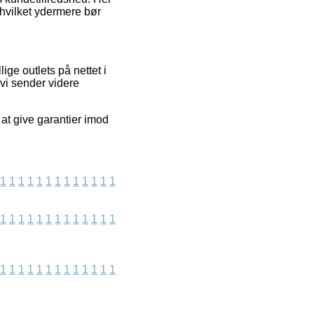
 hvilket ydermere bør
ige outlets på nettet i
 vi sender videre
 at give garantier imod
1
1
1
1
1
1
1
1
1
1
1
1
1
1
1
1
1
1
1
1
1
1
1
1
1
1
1
1
1
1
1
1
1
1
1
1
1
1
1