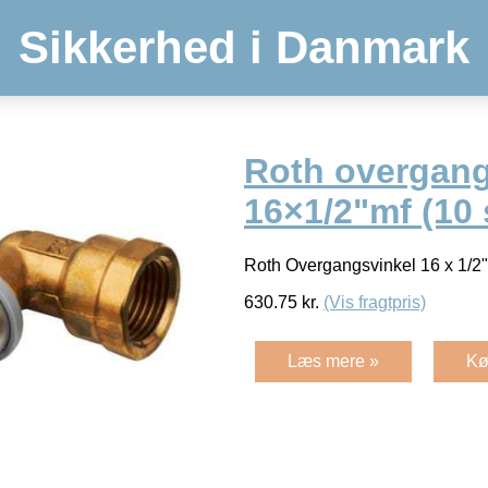
Sikkerhed i Danmark
Roth overgang
16×1/2"mf (10 
Roth Overgangsvinkel 16 x 1/2
630.75
kr.
(Vis fragtpris)
Læs mere »
Kø