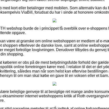
køb med kort eller betalinger med mobilen. Som alternativ kan du
ksempelvis ViaBill, forudsat du har i sinde at honorere omkost
H webshop burde de i princippet få overblik over e-shoppens f
attende opgave.
an være at granske om online webshoppen er medlem af e-mærke
net shoppen efterlever de danske love, samt at online webshoppe
 er meget fortrolige lovgivningen. Derudover tilbydes du genvej ti
din shopping.
r at køberen er obs på de mest betydningsfulde forhold der gælder 
litik online forretningen kører med. I relation til det er det yd
kvittering, således man når som helst kan eftervise bestillinge
hensyn til om man skal købe en gave til en voksen eller et barn.
gulære belejlige genveje til at besigtige ret mange andre konsu
 du eksaminerer internet webshoppens kritik af Roth overgangsvi
re.
igt altid passelige metoder til at få indtryk af online forhandlere