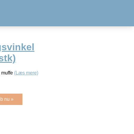
svinkel
stk)
" muffe
(Læs mere)
b nu »