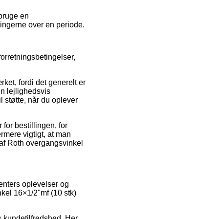
 bruge en
ningerne over en periode.
orretningsbetingelser,
t, fordi det generelt er
n lejlighedsvis
l støtte, når du oplever
for bestillingen, for
ermere vigtigt, at man
n af Roth overgangsvinkel
menters oplevelser og
nkel 16×1/2"mf (10 stk)
ns kundetilfredshed. Her