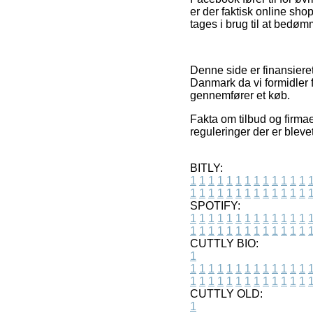
er der faktisk online sh
tages i brug til at bedøm
Denne side er finansieret
Danmark da vi formidler f
gennemfører et køb.
Fakta om tilbud og firmae
reguleringer der er bleve
BITLY:
1
1
1
1
1
1
1
1
1
1
1
1
1
1
1
1
1
1
1
1
1
1
1
1
1
1
SPOTIFY:
1
1
1
1
1
1
1
1
1
1
1
1
1
1
1
1
1
1
1
1
1
1
1
1
1
1
CUTTLY BIO:
1
1
1
1
1
1
1
1
1
1
1
1
1
1
1
1
1
1
1
1
1
1
1
1
1
1
1
CUTTLY OLD:
1