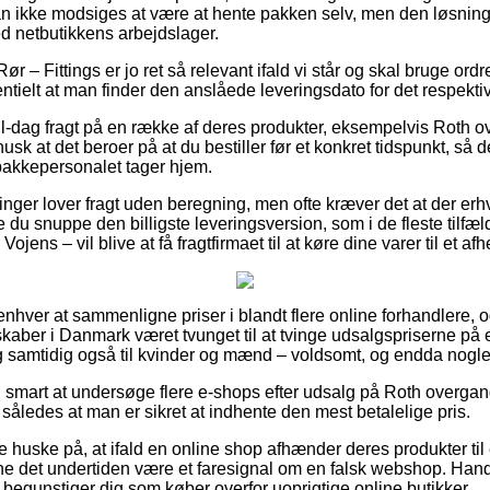
an ikke modsiges at være at hente pakken selv, men den løsning 
ed netbutikkens arbejdslager.
r – Fittings er jo ret så relevant ifald vi står og skal bruge ordr
tielt at man finder den anslåede leveringsdato for det respekti
il-dag fragt på en række af deres produkter, eksempelvis Roth 
usk at det beroer på at du bestiller før et konkret tidspunkt, så d
 pakkepersonalet tager hjem.
etninger lover fragt uden beregning, men ofte kræver det at der er
e du snuppe den billigste leveringsversion, som i de fleste tilfæ
ojens – vil blive at få fragtfirmaet til at køre dine varer til et af
r enhver at sammenligne priser i blandt flere online forhandlere, 
skaber i Danmark været tvunget til at tvinge udsalgspriserne på
 og samtidig også til kvinder og mænd – voldsomt, og endda nogle 
ig smart at undersøge flere e-shops efter udsalg på Roth overga
, således at man er sikret at indhente den mest betalelige pris.
 huske på, at ifald en online shop afhænder deres produkter til 
unne det undertiden være et faresignal om en falsk webshop. Handl
 begunstiger dig som køber overfor uoprigtige online butikker.