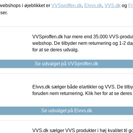
ebshops i øjeblikket er
VVSproffen.dk
,
Elvvs.dk
,
VVS.dk
og
Fr
iser.
VVSproffen.dk har mere end 35.000 VVS-produk
webshop. De tilbyder nem returnering og 1-2 dag
for at se deres udvalg.
Se udvalget på VVSproffen.dk
Elvvs.dk sælger både elartikler og VVS. De tilb
foruden nem returnering. Klik her for at se deres
Se udvalget på Elvvs.dk
VVS.dk sælger VVS produkter i høj kvalitet til go