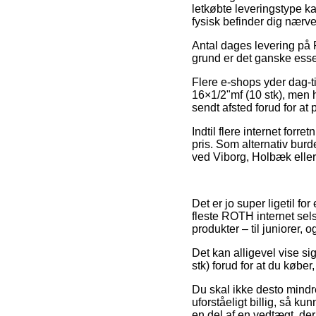
letkøbte leveringstype k
fysisk befinder dig nærv
Antal dages levering på Rø
grund er det ganske essen
Flere e-shops yder dag-t
16×1/2"mf (10 stk), men h
sendt afsted forud for at
Indtil flere internet forr
pris. Som alternativ burd
ved Viborg, Holbæk eller V
Det er jo super ligetil fo
fleste ROTH internet sel
produkter – til juniorer,
Det kan alligevel vise s
stk) forud for at du køber
Du skal ikke desto mindre
uforståeligt billig, så k
en del af en vedtægt, der