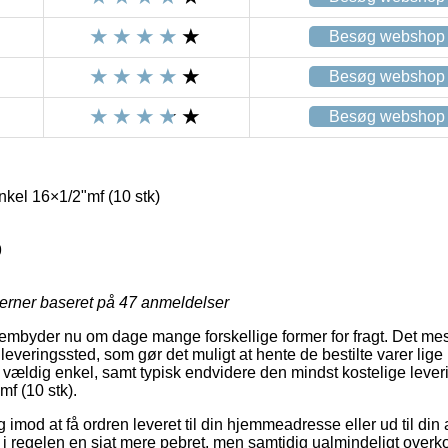
Besøg webshop
Besøg webshop
Besøg webshop
kel 16×1/2"mf (10 stk)
9
jerner baseret på
47
anmeldelser
frembyder nu om dage mange forskellige former for fragt. Det mes
udleveringssted, som gør det muligt at hente de bestilte varer lige
 vældig enkel, samt typisk endvidere den mindst kostelige leve
f (10 stk).
og imod at få ordren leveret til din hjemmeadresse eller ud til din
i regelen en sjat mere pebret, men samtidig ualmindeligt over