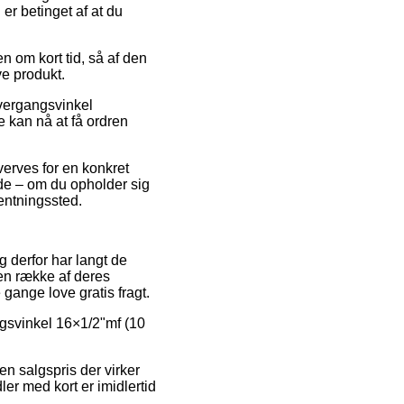
er betinget af at du
en om kort tid, så af den
ve produkt.
overgangsvinkel
e kan nå at få ordren
hverves for en konkret
lde – om du opholder sig
hentningssted.
og derfor har langt de
 en række af deres
gange love gratis fragt.
ngsvinkel 16×1/2"mf (10
en salgspris der virker
er med kort er imidlertid