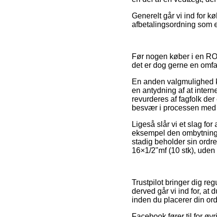
Generelt går vi ind for 
afbetalingsordning som e
Før nogen køber i en ROT
det er dog gerne en omf
En anden valgmulighed k
en antydning af at inter
revurderes af fagfolk der
besvær i processen med 
Ligeså slår vi et slag fo
eksempel den ombytningspo
stadig beholder sin ordre
16×1/2"mf (10 stk), uden 
Trustpilot bringer dig re
derved går vi ind for, at
inden du placerer din ord
Facebook fører til for øvr