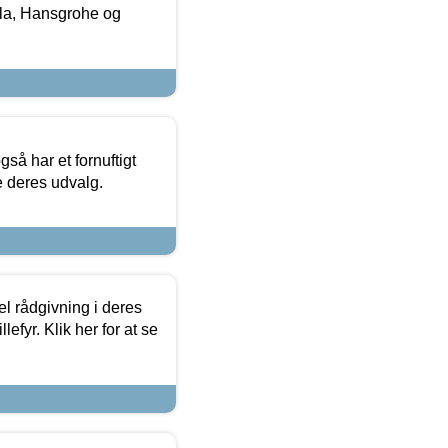
la, Hansgrohe og
så har et fornuftigt
se deres udvalg.
el rådgivning i deres
efyr. Klik her for at se