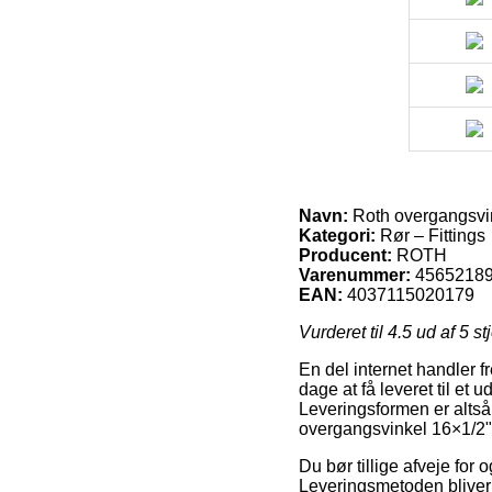
Navn:
Roth overgangsvin
Kategori:
Rør – Fittings
Producent:
ROTH
Varenummer:
4565218
EAN:
4037115020179
Vurderet til
4.5
ud af 5 st
En del internet handler 
dage at få leveret til et 
Leveringsformen er altså
overgangsvinkel 16×1/2"m
Du bør tillige afveje for 
Leveringsmetoden bliver 