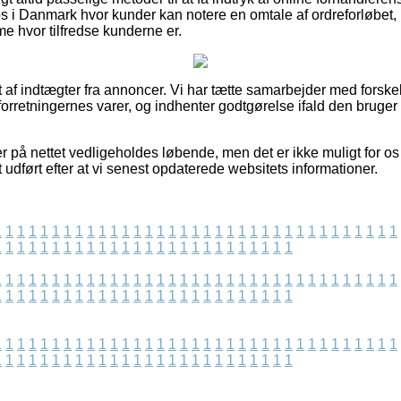
ops i Danmark hvor kunder kan notere en omtale af ordreforløbet,
me hvor tilfredse kunderne er.
 af indtægter fra annoncer. Vi har tætte samarbejder med forskell
orretningernes varer, og indhenter godtgørelse ifald den bruger
r på nettet vedligeholdes løbende, men det er ikke muligt for os
t udført efter at vi senest opdaterede websitets informationer.
1
1
1
1
1
1
1
1
1
1
1
1
1
1
1
1
1
1
1
1
1
1
1
1
1
1
1
1
1
1
1
1
1
1
1
1
1
1
1
1
1
1
1
1
1
1
1
1
1
1
1
1
1
1
1
1
1
1
1
1
1
1
1
1
1
1
1
1
1
1
1
1
1
1
1
1
1
1
1
1
1
1
1
1
1
1
1
1
1
1
1
1
1
1
1
1
1
1
1
1
1
1
1
1
1
1
1
1
1
1
1
1
1
1
1
1
1
1
1
1
1
1
1
1
1
1
1
1
1
1
1
1
1
1
1
1
1
1
1
1
1
1
1
1
1
1
1
1
1
1
1
1
1
1
1
1
1
1
1
1
1
1
1
1
1
1
1
1
1
1
1
1
1
1
1
1
1
1
1
1
1
1
1