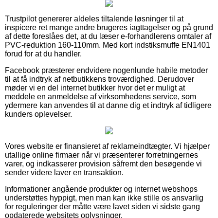
Trustpilot genererer aldeles tiltalende løsninger til at
inspicere ret mange andre brugeres iagttagelser og på grund
af dette foreslåes det, at du læser e-forhandlerens omtaler af
PVC-reduktion 160-110mm. Med kort indstiksmuffe EN1401
forud for at du handler.
Facebook præsterer endvidere nogenlunde habile metoder
til at få indtryk af netbutikkens troværdighed. Derudover
møder vi en del internet butikker hvor det er muligt at
meddele en anmeldelse af virksomhedens service, som
ydermere kan anvendes til at danne dig et indtryk af tidligere
kunders oplevelser.
Vores website er finansieret af reklameindtægter. Vi hjælper
utallige online firmaer når vi præsenterer forretningernes
varer, og indkasserer provision såfremt den besøgende vi
sender videre laver en transaktion.
Informationer angående produkter og internet webshops
understøttes hyppigt, men man kan ikke stille os ansvarlig
for reguleringer der måtte være lavet siden vi sidste gang
opdaterede websitets oplysninger.