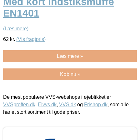
Med kort indstiksmuffe
EN1401
(Læs mere)
62
kr.
(Vis fragtpris)
Læs mere »
Køb nu »
De mest populære VVS-webshops i øjeblikket er
VVSproffen.dk
,
Elvvs.dk
,
VVS.dk
og
Frishop.dk
, som alle
har et stort sortiment til gode priser.