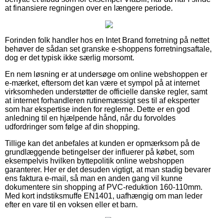
at finansiere regningen over en længere periode.
Forinden folk handler hos en Intet Brand forretning på nettet
behøver de sådan set granske e-shoppens forretningsaftale,
dog er det typisk ikke særlig morsomt.
En nem løsning er at undersøge om online webshoppen er
e-mærket, eftersom det kan være et sympol på at internet
virksomheden understøtter de officielle danske regler, samt
at internet forhandleren rutinemæssigt ses til af eksperter
som har ekspertise inden for reglerne. Dette er en god
anledning til en hjælpende hånd, når du forvoldes
udfordringer som følge af din shopping.
Tillige kan det anbefales at kunden er opmærksom på de
grundlæggende betingelser der influerer på købet, som
eksempelvis hvilken byttepolitik online webshoppen
garanterer. Her er det desuden vigtigt, at man stadig bevarer
ens faktura e-mail, så man en anden gang vil kunne
dokumentere sin shopping af PVC-reduktion 160-110mm.
Med kort indstiksmuffe EN1401, uafhængig om man leder
efter en vare til en voksen eller et barn.