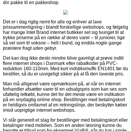
din pakke til en pakkeshop.
Det er i dag rigtig nemt for alle og enhver at lave
prissammenligning i blandt forskellige webshops, og følgelig
har mange Intet Brand internet butikker set sig tvunget til at
trykke priserne på en række af deres varer – til juniorer, lige
så vel som til voksne – helt i bund, og endda nogle gange
præstere fragt uden gebyr.
Det kan dog ikke desto mindre blive gavnligt at prøve indtil
flere internet shops i Danmark efter rabatkoder på PVC-
reduktion 160-110mm. Med kort indstiksmuffe EN1401 før du
bestiller, så du er usvigeligt sikker på at få den laveste pris.
Man må alligevel være opmærksom på, at når en internet
forhandler afsætter varer til en udsalgspris som kan ses som
ufattelig letkøbt, kunne det for det meste være en indikation
på en snydagtig online shop. Bestillinger med betalingskort
er heldigvis omfavnet af en retningslinje, der beskytter køber
imod uoprigtige internet webshops.
Vi slår generelt et slag for bestillinger med betalingskort eller
betalinger med mobilen. Som en anden løsning kunne du
benytte et tilbud som for eksempel ViaBill, når du har i sinde