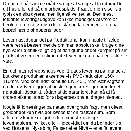
Du burde på samme måde vælge at vælge at få udbragt til
dit hus eller ud på din arbejdsplads. Fragtformen viser sig
typisk en sjat dyrere, men lige så vel ret let. Den mest
letkøbte leveringsudgave kan ikke modsiges at være at
hente ordren selv, men dette står og falder med at du har
bopæl nær e-shoppens lager.
Leveringstidspunktet på Reduktioner kan i nogle tilfælde
være ret så bestemmende om man absolut skal bruge dine
nye varer øjeblikkeligt, og af den grund er det komplet på sin
plads at vi ser den estimerede leveringsdato på den aktuelle
vare.
En del internet webshops yder 1 dags levering på mange af
butikkens produkter, eksempelvis PVC-reduktion 160-
110mm. Med kort indstiksmuffe EN1401, men vær vagtsom
da det nødvendiggør at bestillingen køres igennem før et
nøjagtigt tidspunkt, sådan at de garanteret kan nå at få
ordren afsendt forud for at lagerpersonalet drager hjemad.
Nogle få forretninger på nettet lover gratis fragt, men oftest
gælder det kun hvis der købes for en fastsat sum. Som
alternativ kunne du gribe den mindst kostelige
leveringsform, hvilket ofte – ligegyldigt om du befinder sig
ved Horsens, Nykøbing Falster eller Nivå – er at få leveret