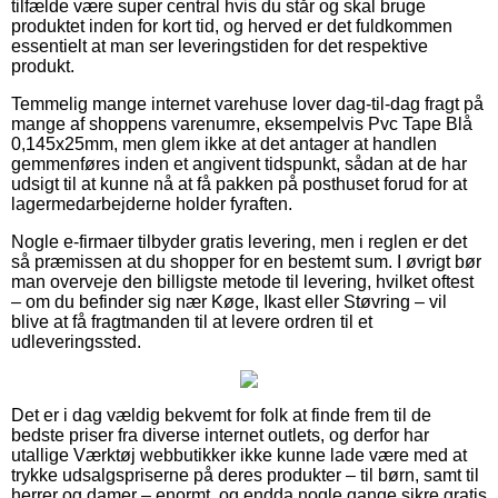
tilfælde være super central hvis du står og skal bruge
produktet inden for kort tid, og herved er det fuldkommen
essentielt at man ser leveringstiden for det respektive
produkt.
Temmelig mange internet varehuse lover dag-til-dag fragt på
mange af shoppens varenumre, eksempelvis Pvc Tape Blå
0,145x25mm, men glem ikke at det antager at handlen
gemmenføres inden et angivent tidspunkt, sådan at de har
udsigt til at kunne nå at få pakken på posthuset forud for at
lagermedarbejderne holder fyraften.
Nogle e-firmaer tilbyder gratis levering, men i reglen er det
så præmissen at du shopper for en bestemt sum. I øvrigt bør
man overveje den billigste metode til levering, hvilket oftest
– om du befinder sig nær Køge, Ikast eller Støvring – vil
blive at få fragtmanden til at levere ordren til et
udleveringssted.
Det er i dag vældig bekvemt for folk at finde frem til de
bedste priser fra diverse internet outlets, og derfor har
utallige Værktøj webbutikker ikke kunne lade være med at
trykke udsalgspriserne på deres produkter – til børn, samt til
herrer og damer – enormt, og endda nogle gange sikre gratis