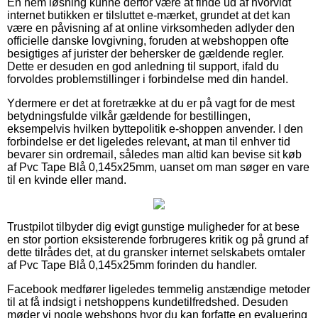
En nem løsning kunne derfor være at finde ud af hvorvidt
internet butikken er tilsluttet e-mærket, grundet at det kan
være en påvisning af at online virksomheden adlyder den
officielle danske lovgivning, foruden at webshoppen ofte
besigtiges af jurister der behersker de gældende regler.
Dette er desuden en god anledning til support, ifald du
forvoldes problemstillinger i forbindelse med din handel.
Ydermere er det at foretrække at du er på vagt for de mest
betydningsfulde vilkår gældende for bestillingen,
eksempelvis hvilken byttepolitik e-shoppen anvender. I den
forbindelse er det ligeledes relevant, at man til enhver tid
bevarer sin ordremail, således man altid kan bevise sit køb
af Pvc Tape Blå 0,145x25mm, uanset om man søger en vare
til en kvinde eller mand.
Trustpilot tilbyder dig evigt gunstige muligheder for at bese
en stor portion eksisterende forbrugeres kritik og på grund af
dette tilrådes det, at du gransker internet selskabets omtaler
af Pvc Tape Blå 0,145x25mm forinden du handler.
Facebook medfører ligeledes temmelig anstændige metoder
til at få indsigt i netshoppens kundetilfredshed. Desuden
møder vi nogle webshops hvor du kan forfatte en evaluering