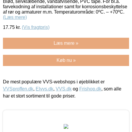
Blød, selvklæbende, vandafvisende, PVC tape. For bl.a.
farvekodning af installationer samt for korrosionsbeskyttelse
af rør og armaturer m.m. Temperaturområde: 0ºC. – +70ºC.
(Læs mere)
17.75
kr.
(Vis fragtpris)
Læs mere »
Køb nu »
De mest populære VVS-webshops i øjeblikket er
VVSproffen.dk
,
Elvvs.dk
,
VVS.dk
og
Frishop.dk
, som alle
har et stort sortiment til gode priser.