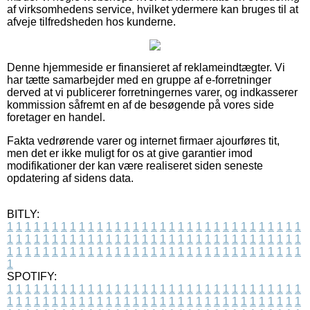
af virksomhedens service, hvilket ydermere kan bruges til at
afveje tilfredsheden hos kunderne.
Denne hjemmeside er finansieret af reklameindtægter. Vi
har tætte samarbejder med en gruppe af e-forretninger
derved at vi publicerer forretningernes varer, og indkasserer
kommission såfremt en af de besøgende på vores side
foretager en handel.
Fakta vedrørende varer og internet firmaer ajourføres tit,
men det er ikke muligt for os at give garantier imod
modifikationer der kan være realiseret siden seneste
opdatering af sidens data.
BITLY:
1
1
1
1
1
1
1
1
1
1
1
1
1
1
1
1
1
1
1
1
1
1
1
1
1
1
1
1
1
1
1
1
1
1
1
1
1
1
1
1
1
1
1
1
1
1
1
1
1
1
1
1
1
1
1
1
1
1
1
1
1
1
1
1
1
1
1
1
1
1
1
1
1
1
1
1
1
1
1
1
1
1
1
1
1
1
1
1
1
1
1
1
1
1
1
1
1
1
1
1
SPOTIFY:
1
1
1
1
1
1
1
1
1
1
1
1
1
1
1
1
1
1
1
1
1
1
1
1
1
1
1
1
1
1
1
1
1
1
1
1
1
1
1
1
1
1
1
1
1
1
1
1
1
1
1
1
1
1
1
1
1
1
1
1
1
1
1
1
1
1