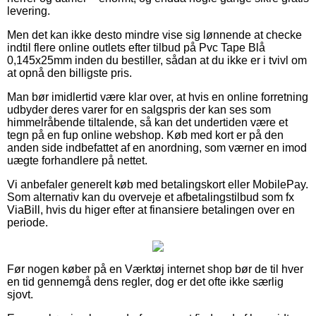
levering.
Men det kan ikke desto mindre vise sig lønnende at checke
indtil flere online outlets efter tilbud på Pvc Tape Blå
0,145x25mm inden du bestiller, sådan at du ikke er i tvivl om
at opnå den billigste pris.
Man bør imidlertid være klar over, at hvis en online forretning
udbyder deres varer for en salgspris der kan ses som
himmelråbende tiltalende, så kan det undertiden være et
tegn på en fup online webshop. Køb med kort er på den
anden side indbefattet af en anordning, som værner en imod
uægte forhandlere på nettet.
Vi anbefaler generelt køb med betalingskort eller MobilePay.
Som alternativ kan du overveje et afbetalingstilbud som fx
ViaBill, hvis du higer efter at finansiere betalingen over en
periode.
Før nogen køber på en Værktøj internet shop bør de til hver
en tid gennemgå dens regler, dog er det ofte ikke særlig
sjovt.