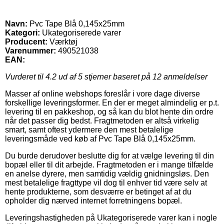
Navn:
Pvc Tape Blå 0,145x25mm
Kategori:
Ukategoriserede varer
Producent:
Værktøj
Varenummer:
490521038
EAN:
Vurderet til
4.2
ud af 5 stjerner baseret på
12
anmeldelser
Masser af online webshops foreslår i vore dage diverse
forskellige leveringsformer. En der er meget almindelig er p.t.
levering til en pakkeshop, og så kan du blot hente din ordre
når det passer dig bedst. Fragtmetoden er altså virkelig
smart, samt oftest ydermere den mest betalelige
leveringsmåde ved køb af Pvc Tape Blå 0,145x25mm.
Du burde derudover beslutte dig for at vælge levering til din
bopæl eller til dit arbejde. Fragtmetoden er i mange tilfælde
en anelse dyrere, men samtidig vældig gnidningsløs. Den
mest betalelige fragttype vil dog til enhver tid være selv at
hente produkterne, som desværre er betinget af at du
opholder dig nærved internet forretningens bopæl.
Leveringshastigheden på Ukategoriserede varer kan i nogle