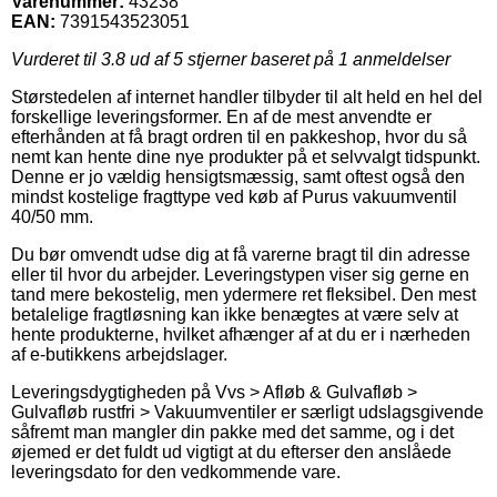
Varenummer:
43238
EAN:
7391543523051
Vurderet til
3.8
ud af 5 stjerner baseret på
1
anmeldelser
Størstedelen af internet handler tilbyder til alt held en hel del
forskellige leveringsformer. En af de mest anvendte er
efterhånden at få bragt ordren til en pakkeshop, hvor du så
nemt kan hente dine nye produkter på et selvvalgt tidspunkt.
Denne er jo vældig hensigtsmæssig, samt oftest også den
mindst kostelige fragttype ved køb af Purus vakuumventil
40/50 mm.
Du bør omvendt udse dig at få varerne bragt til din adresse
eller til hvor du arbejder. Leveringstypen viser sig gerne en
tand mere bekostelig, men ydermere ret fleksibel. Den mest
betalelige fragtløsning kan ikke benægtes at være selv at
hente produkterne, hvilket afhænger af at du er i nærheden
af e-butikkens arbejdslager.
Leveringsdygtigheden på Vvs > Afløb & Gulvafløb >
Gulvafløb rustfri > Vakuumventiler er særligt udslagsgivende
såfremt man mangler din pakke med det samme, og i det
øjemed er det fuldt ud vigtigt at du efterser den anslåede
leveringsdato for den vedkommende vare.