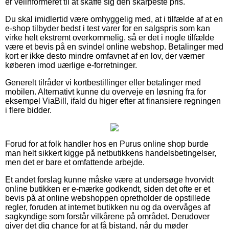
er velinformeret til at skaffe sig den skarpeste pris.
Du skal imidlertid være omhyggelig med, at i tilfælde af at en
e-shop tilbyder bedst i test varer for en salgspris som kan
virke helt ekstremt overkommelig, så er det i nogle tilfælde
være et bevis på en svindel online webshop. Betalinger med
kort er ikke desto mindre omfavnet af en lov, der værner
køberen imod uærlige e-forretninger.
Generelt tilråder vi kortbestillinger eller betalinger med
mobilen. Alternativt kunne du overveje en løsning fra for
eksempel ViaBill, ifald du higer efter at finansiere regningen
i flere bidder.
Forud for at folk handler hos en Purus online shop burde
man helt sikkert kigge på netbutikkens handelsbetingelser,
men det er bare et omfattende arbejde.
Et andet forslag kunne måske være at undersøge hvorvidt
online butikken er e-mærke godkendt, siden det ofte er et
bevis på at online webshoppen opretholder de opstillede
regler, foruden at internet butikken nu og da overvåges af
sagkyndige som forstår vilkårene på området. Derudover
giver det dig chance for at få bistand, når du møder