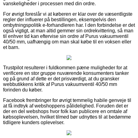
vanskeligheder i processen med din ordre.
For øvrigt foreslår vi at køberen er klar over de væsentligste
regler der influerer på bestillingen, eksempelvis den
ombytningspolitik e-forhandleren har. I den forbindelse er det
også vigtigt, at man altid gemmer sin ordrekvittering, så man
til enhver tid kan eftervise sin ordre af Purus vakuumventil
40/50 mm, uafhængig om man skal købe til en voksen eller
et barn.
Trustpilot resulterer i fuldkommen pæne muligheder for at
verificere en stor gruppe nuværende konsumenters tanker
og på grund af dette er det prisværdigt, at du gransker
webbutikkens kritik af Purus vakuumventil 40/50 mm
forinden du køber.
Facebook frembringer for øvrigt temmelig habile genveje til
at få indtryk af webshoppens pålidelighed. Foruden det er
der en del webshops hvor folk kan publicere en omtale af
købsoplevelsen, hvilket tilmed bør udnyttes til at bedømme
tidligere kunders oplevelser.