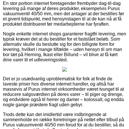
En stor portion internet foretagender frembyder dag-til-dag
levering på mange af deres produkter, eksempelvis Purus
vakuumventil 40/50 mm, men det antager at der bestilles før
et givent tidspunkt, med hensynstagen til at de kan nå at få
produktet distribueret før medarbejderne har fyraften.
Nogle enkelte internet shops garanterer fragtfri levering, men
typisk kræver det at du bestiller for et fastslået beløb. Som
alternativ skulle du beslutte sig for den billigste form for
levering, hvilket i mange tilfælde – uden hensyn til om man
bor tæt på Herning, Ikast eller Billund – vil blive at få kørt
dine varer til et udleveringssted.
Det er jo usædvanlig uproblematisk for folk at finde de
laveste priser hos diverse internet handler, og altså har
massevis af Purus internet virksomheder været tvunget til at
reducere salgsværdien på deres varer – til piger og drenge,
og endvidere også til herrer og damer – kolossalt, og endda
nogle gange præstere fragt uden gebyr.
Trods dette kan det imidlertid være indbringende at
sammenholde en række forretninger på nettet efter tilbud på
Purus vakuumventil 40/50 mm forud for at du bestiller, så du