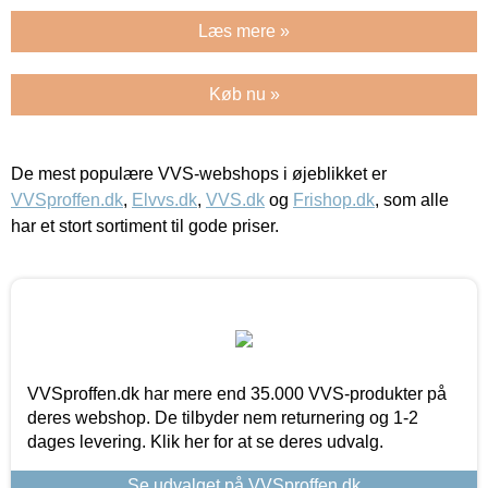
Læs mere »
Køb nu »
De mest populære VVS-webshops i øjeblikket er
VVSproffen.dk
,
Elvvs.dk
,
VVS.dk
og
Frishop.dk
, som alle
har et stort sortiment til gode priser.
VVSproffen.dk har mere end 35.000 VVS-produkter på
deres webshop. De tilbyder nem returnering og 1-2
dages levering. Klik her for at se deres udvalg.
Se udvalget på VVSproffen.dk